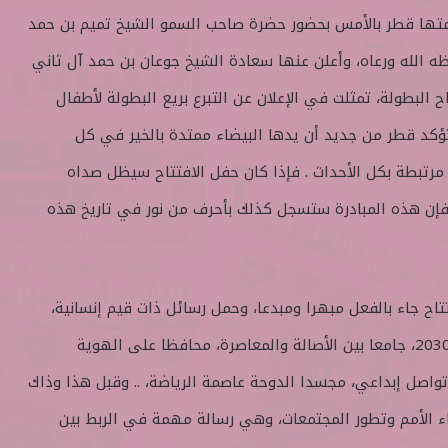
دمتها قطر بالأمس بحضور حضرة صاحب السمو الشيخ تميم بن حمد
ظه الله ورعاه، وأعلن عنها سعادة الشيخ جوعان بن حمد آل ثاني
 البطولة، تمثلت في الإعلان عن التبرع بريع البطولة لأطفال
 لتؤكد قطر من جديد أن يدها البيضاء ممتدة بالخير في كل
 مرتبطة بكل الأحداث . فإذا كان حفل الافتتاح سيظل صداه
فإن هذه المبادرة ستسجل كذلك بأحرف من نور في تاريخ هذه
تاح جاء بالفعل مبهرا ومبدعا، وحمل رسائل ذات قيم إنسانية،
ومستوحى من الرؤية الوطنية 2030، جامعا بين الأصالة والمعاصرة، محافظا على الهوية
 تواصل إبداعي، مجسدا الدوحة عاصمة الرياضة، .. وقبل هذا وذاك
ء الأمم وتطور المجتمعات، وهي رسالة مهمة في الربط بين