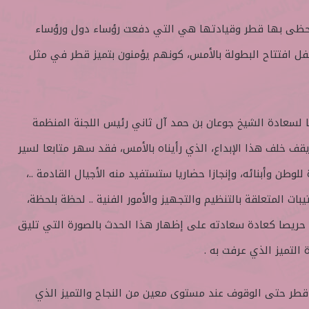
تحظى بها قطر وقيادتها هي التي دفعت رؤساء دول ورؤساء
ل افتتاح البطولة بالأمس، كونهم يؤمنون بتميز قطر في مثل
ا لسعادة الشيخ جوعان بن حمد آل ثاني رئيس اللجنة المنظمة
يقف خلف هذا الإبداع، الذي رأيناه بالأمس، فقد سهر متابعا لسير
لوطن وأبنائه، وإنجازا حضاريا ستستفيد منه الأجيال القادمة ..،
بات المتعلقة بالتنظيم والتجهيز والأمور الفنية .. لحظة بلحظة،
حريصا كعادة سعادته على إظهار هذا الحدث بالصورة التي تليق
التميز الذي عرفت به .
 قطر حتى الوقوف عند مستوى معين من النجاح والتميز الذي