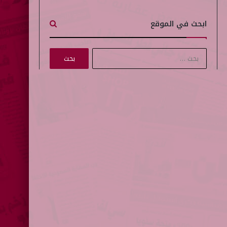
ابحث في الموقع
ا
ل
ب
ح
ث
ع
ن
: