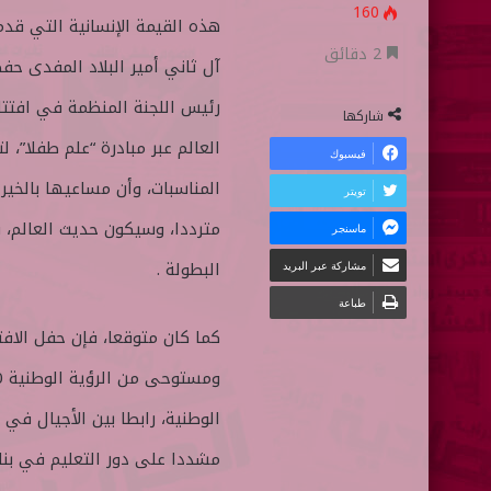
160
ع
ل
هذه القيمة الإنسانية التي ق
ع
ب
2 دقائق
آل ثاني أمير البلاد المفدى حف
ل
ر
رئيس اللجنة المنظمة في افتتاح
ى
ي
شاركها
ت
د
العالم عبر مبادرة “علم طفلا”،
فيسبوك
و
ا
المناسبات، وأن مساعيها بالخير
تويتر
ي
إ
مترددا، وسيكون حديث العالم، 
ماسنجر
ت
ل
ر
ك
البطولة .
مشاركة عبر البريد
ت
طباعة
ر
كما كان متوقعا، فإن حفل الافت
و
ن
الوطنية، رابطا بين الأجيال في
ي
ا
مشددا على دور التعليم في بنا