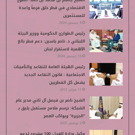
الاقتصادي في قطر خلق فرصاً واعدة
للمستثمرين
8 ديسمبر, 2024
رئيس الطوارئ الحكومية ووزير البيئة
اللبناني د. ناصر ياسين: دعم قطر بالغ
الأهمية لاستقرار لبنان
15 ديسمبر, 2024
رئيس الهيئة العامة للتقاعد والتأمينات
الاجتماعية : قانون التقاعد الجديد
يشمل كل القطريين
11 فبراير, 2013
الشيخ ناصر بن فيصل آل ثاني مدير عام
الشبكة: نرسم ملامح مستقبل يليق بـ
“الجزيرة” ويواكب العصر
2 نوفمبر, 2025
وكيل وزارة العدل: 100 مشروع لدعم