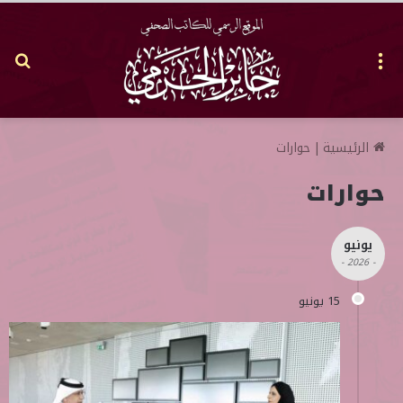
القائمة
بح
عن
الرئيسية
|
حوارات
حوارات
يونيو
- 2026 -
15 يونيو