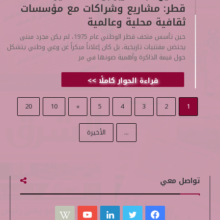
قطر: مشاريع وشراكات مع مؤسسات
ثقافية محلية وعالمية
حين تأسس متحف قطر الوطني عام 1975، لم يكن مجرد مبنى
يحتضن مقتنيات تاريخية، بل كان إعلاناً مبكراً عن وعي وطني يتشكل
حول قيمة الذاكرة وأهمية صونها في مر
قراءة الحوار كاملًا >>
20
10
»
5
4
3
2
1
...
الأخيرة
تواصل معي
ف
ت
ل
ي
W