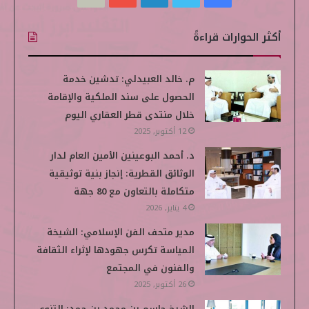
ي
و
ي
و
i
أكثر الحوارات قراءةً
س
ي
ن
ت
k
ب
ت
ك
ي
i
م. خالد العبيدلي: تدشين خدمة
الحصول على سند الملكية والإقامة
و
ر
د
و
p
خلال منتدى قطر العقاري اليوم
ك
إ
ب
e
12 أكتوبر, 2025
د. أحمد البوعينين الأمين العام لدار
ن
d
الوثائق القطرية: إنجاز بنية توثيقية
i
متكاملة بالتعاون مع 80 جهة
4 يناير, 2026
a
مدير متحف الفن الإسلامي: الشيخة
المياسة تكرس جهودها لإثراء الثقافة
والفنون في المجتمع
26 أكتوبر, 2025
الشيخ جاسم بن محمد بن حمد: التنوع