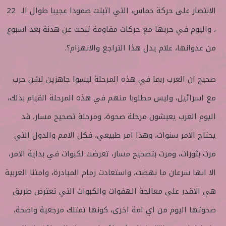
الانتصار على حركة حماس، التي اثبتت صمودا عجيبا طوال الـ 22
، واليوم في حربها مع حركات مقاومة تبحث عن هدنة بعد اسبوع
من عدوانها، علام يدل هذا التراجع والانهزام؟.
صحيح ان العرب ربما في هذه المرحلة ليسوا جاهزين لشن حرب
مع اسرائيل، وليس مطلوبا منهم في هذه المرحلة القيام بذلك،
اليوم العرب يعيشون مرحلة صحوة، ومرحلة تصحيح مسار، قد
يحتاج الامر سنوات، وهذا امر طبيعي، فكل الامم والدول التي
مرت بثورات، ومرت بتصحيح مسار، تعرضت لكبوات في بداية الامر،
الا انها سرعان ما نهضت، واستعادت زمام المبادرة، وامتنا العربية
هي الاقدر على معالجة الهفوات والكبوات التي تعترض طريق
صحوتها اليوم من اي امة اخرى، كونها تمتلك مرجعية واضحة،