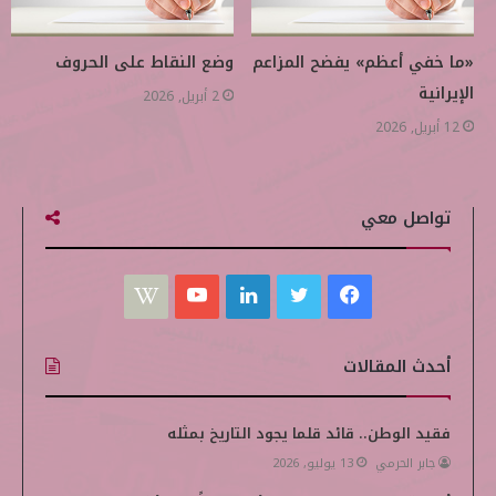
«ما خفي أعظم» يفضح المزاعم
وضع النقاط على الحروف
الإيرانية
2 أبريل, 2026
12 أبريل, 2026
تواصل معي
ف
ت
ل
ي
W
ي
و
ي
و
i
أحدث المقالات
س
ي
ن
ت
k
ب
ت
ك
ي
i
فقيد الوطن.. قائد قلما يجود التاريخ بمثله
جابر الحرمي
13 يوليو, 2026
و
ر
د
و
p