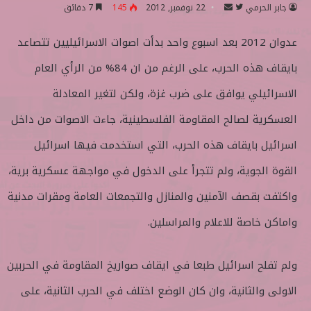
جابر الحرمي
ت
أ
22 نوفمبر, 2012
145
7 دقائق
ا
ر
عدوان 2012 بعد اسبوع واحد بدأت اصوات الاسرائيليين تتصاعد
ب
س
ع
ل
بايقاف هذه الحرب، على الرغم من ان 84% من الرأي العام
ع
ب
ل
ر
الاسرائيلي يوافق على ضرب غزة، ولكن لتغير المعادلة
ى
ي
العسكرية لصالح المقاومة الفلسطينية، جاءت الاصوات من داخل
ت
د
و
ا
اسرائيل بايقاف هذه الحرب، التي استخدمت فيها اسرائيل
ي
إ
القوة الجوية، ولم تتجرأ على الدخول في مواجهة عسكرية برية،
ت
ل
ر
ك
واكتفت بقصف الآمنين والمنازل والتجمعات العامة ومقرات مدنية
ت
واماكن خاصة للاعلام والمراسلين.
ر
و
ن
ولم تفلح اسرائيل طبعا في ايقاف صواريخ المقاومة في الحربين
ي
الاولى والثانية، وان كان الوضع اختلف في الحرب الثانية، على
ا