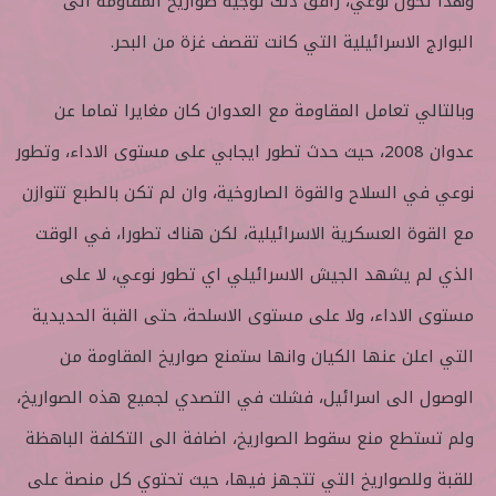
وهذا تحول نوعي، رافق ذلك توجيه صواريخ المقاومة الى
البوارج الاسرائيلية التي كانت تقصف غزة من البحر.
وبالتالي تعامل المقاومة مع العدوان كان مغايرا تماما عن
عدوان 2008، حيث حدث تطور ايجابي على مستوى الاداء، وتطور
نوعي في السلاح والقوة الصاروخية، وان لم تكن بالطبع تتوازن
مع القوة العسكرية الاسرائيلية، لكن هناك تطورا، في الوقت
الذي لم يشهد الجيش الاسرائيلي اي تطور نوعي، لا على
مستوى الاداء، ولا على مستوى الاسلحة، حتى القبة الحديدية
التي اعلن عنها الكيان وانها ستمنع صواريخ المقاومة من
الوصول الى اسرائيل، فشلت في التصدي لجميع هذه الصواريخ،
ولم تستطع منع سقوط الصواريخ، اضافة الى التكلفة الباهظة
للقبة وللصواريخ التي تتجهز فيها، حيث تحتوي كل منصة على