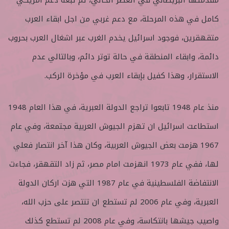
مقدمتها البريطاني في العصر الحالي، ثم تبعه دعم امريكي
كامل في هذه المرحلة، مع دعم غربي من اجل ابقاء العرب
متقهقرين، فوجود اسرائيل يخدم الغرب عبر اشغال العرب بحروب
دائمة، وابقاء المنطقة في حالة توتر دائم، وبالتالي عدم
الاستقرار، وهذا كفيل بإبقاء العرب في مؤخرة الركب.
منذ عام 1948 تابعوا تراجع الدولة العبرية، في هذا العام 1948
استطاعت اسرائيل ان تهزم الجيوش العربية مجتمعة، وفي عام
1967 هزمت بعض الجيوش العربية، وكان هذا آخر انتصار فعلي
لها، ففي عام 1973 انهزمت امام مصر، ثم زاد التقهقر، فجاءت
الانتفاضة الفلسطينية في عام 1987 التي هزت اركان الدولة
العبرية، وفي عام 2006 لم تستطع ان تنتصر على حزب الله،
واصيب جيشها بانتكاسة، وفي عام 2008 لم تستطع كذلك