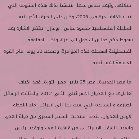
احتلالها، وتبعد حماس عنها، لتسقط بذلك هذه الحكومة التي
اتت بانتخابات حرة في 2006، وكان على الطرف الآخر رئيس
السلطة الفلسطينية محمود عباس “ابومازن” ينتظر الاشارة بعد
سقوط حكم حماس للدخول الى غزة، ولكن المقاومة
الفلسطينية اسقطت هذه المؤامرة، وصمدت 22 يوما امام القوة
الغاشمة الاسرائيلية.
اما مصر الجديدة.. مصر 25 يناير.. مصر الثورة.. فقد اختلف
تعاطيها مع العدوان الاسرائيلي الثاني 2012، واختلفت الرسائل
الصارمة والشديدة التي بعثت بها الى اسرائيل منذ اللحظة
الاولى للعدوان، عندما استدعت السفير المصري من دولة العدو،
وابعدت السفير الاسرائيلي من قاهرة المعز، واوفدت رئيس