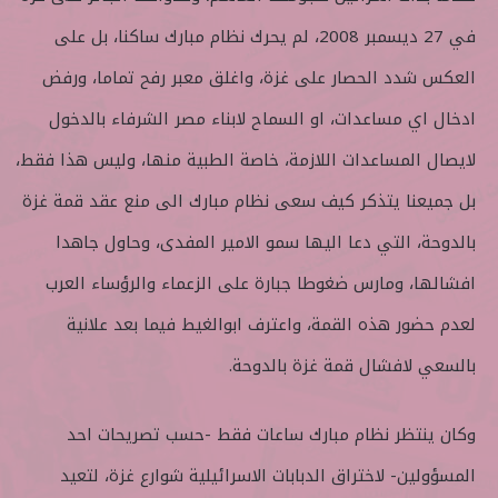
في 27 ديسمبر 2008، لم يحرك نظام مبارك ساكنا، بل على
العكس شدد الحصار على غزة، واغلق معبر رفح تماما، ورفض
ادخال اي مساعدات، او السماح لابناء مصر الشرفاء بالدخول
لايصال المساعدات اللازمة، خاصة الطبية منها، وليس هذا فقط،
بل جميعنا يتذكر كيف سعى نظام مبارك الى منع عقد قمة غزة
بالدوحة، التي دعا اليها سمو الامير المفدى، وحاول جاهدا
افشالها، ومارس ضغوطا جبارة على الزعماء والرؤساء العرب
لعدم حضور هذه القمة، واعترف ابوالغيط فيما بعد علانية
بالسعي لافشال قمة غزة بالدوحة.
وكان ينتظر نظام مبارك ساعات فقط -حسب تصريحات احد
المسؤولين- لاختراق الدبابات الاسرائيلية شوارع غزة، لتعيد