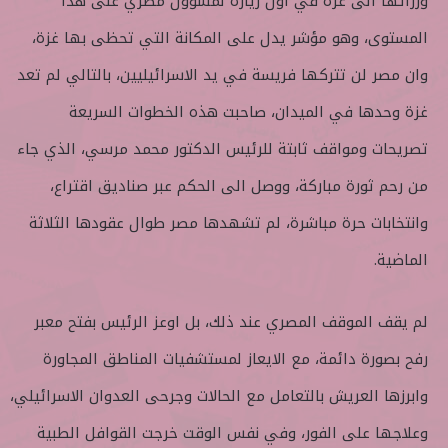
وزرائها الى غزة في اول زيارة لمسؤول مصري على هذا
المستوى، وهو مؤشر يدل على المكانة التي تحظى بها غزة،
وان مصر لن تتركها فريسة في يد الاسرائيليين، بالتالي لم تعد
غزة وحدها في الميدان، صاحبت هذه الخطوات السريعة
تصريحات ومواقف ثابتة للرئيس الدكتور محمد مرسي، الذي جاء
من رحم ثورة مباركة، ووصل الى الحكم عبر صناديق اقتراع،
وانتخابات حرة مباشرة، لم تشهدها مصر طوال عقودها الثلاثة
الماضية.
لم يقف الموقف المصري عند ذلك، بل اوعز الرئيس بفتح معبر
رفح بصورة دائمة، مع الايعاز لمستشفيات المناطق المجاورة
وابرزها العريش بالتعامل مع الحالات وجرحى العدوان الاسرائيلي،
وعلاجها على الفور، وفي نفس الوقت خرجت القوافل الطبية