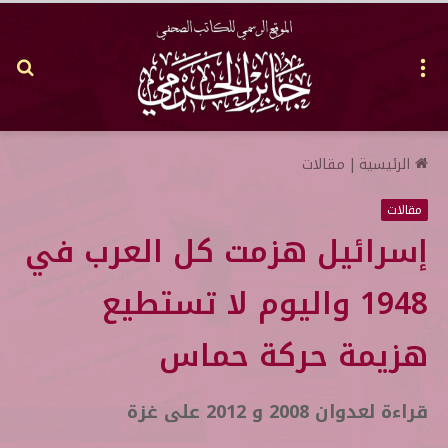
القائمة
بح
عن
الرئيسية
|
مقالات
مقالات
إسرائيل هزمت كل العرب في
1948 واليوم لا تستطيع
هزيمة حركة حماس
قراءة لعدوان 2008 و 2012 على غزة