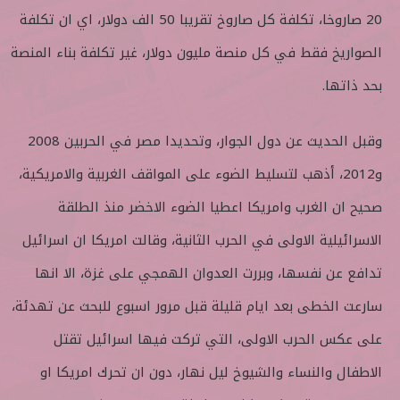
20 صاروخا، تكلفة كل صاروخ تقريبا 50 الف دولار، اي ان تكلفة
الصواريخ فقط في كل منصة مليون دولار، غير تكلفة بناء المنصة
بحد ذاتها.
وقبل الحديث عن دول الجوار، وتحديدا مصر في الحربين 2008
و2012، أذهب لتسليط الضوء على المواقف الغربية والامريكية،
صحيح ان الغرب وامريكا اعطيا الضوء الاخضر منذ الطلقة
الاسرائيلية الاولى في الحرب الثانية، وقالت امريكا ان اسرائيل
تدافع عن نفسها، وبررت العدوان الهمجي على غزة، الا انها
سارعت الخطى بعد ايام قليلة قبل مرور اسبوع للبحث عن تهدئة،
على عكس الحرب الاولى، التي تركت فيها اسرائيل تقتل
الاطفال والنساء والشيوخ ليل نهار، دون ان تحرك امريكا او