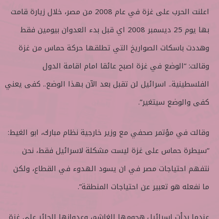
اعلنت الحرب على غزة في عام 2008 من مصر، خلال زيارة قامت
بها يوم 25 ديسمبر 2008 اي قبل بدء العدوان بيومين فقط
وهددت باسكات الصواريخ التي تطلقها حركة حماس من غزة
وقالت: “الوضع في غزة اصبح عائقا امام اقامة الدول
الفلسطينية.. اسرائيل لن تقبل بعد الآن بهذا الوضع.. كفى يعني
كفى والوضع سيتغير”.
وقالت في مؤتمر صحفي مع وزير خارجية نظام مبارك، ابو الغيط:
“سيطرة حماس على غزة ليست مشكلة لاسرائيل فقط، نحن
نتفهم احتياجات مصر في ان يسود الهدوء في القطاع، ولكن
ما نفعله هو تعبير عن احتياجات المنطقة”.
عندما بدأت اسرائيل هجومها الغاشم، وعدوانها الجائر على غزة