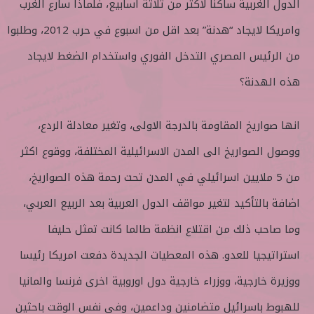
الدول الغربية ساكنا لاكثر من ثلاثة اسابيع، فلماذا سارع الغرب
وامريكا لايجاد “هدنة” بعد اقل من اسبوع في حرب 2012، وطلبوا
من الرئيس المصري التدخل الفوري واستخدام الضغط لايجاد
هذه الهدنة؟
انها صواريخ المقاومة بالدرجة الاولى، وتغير معادلة الردع،
ووصول الصواريخ الى المدن الاسرائيلية المختلفة، ووقوع اكثر
من 5 ملايين اسرائيلي في المدن تحت رحمة هذه الصواريخ،
اضافة بالتأكيد لتغير مواقف الدول العربية بعد الربيع العربي،
وما صاحب ذلك من اقتلاع انظمة طالما كانت تمثل حليفا
استراتيجيا للعدو. هذه المعطيات الجديدة دفعت امريكا رئيسا
ووزيرة خارجية، ووزراء خارجية دول اوروبية اخرى فرنسا والمانيا
للهبوط باسرائيل متضامنين وداعمين، وفي نفس الوقت باحثين