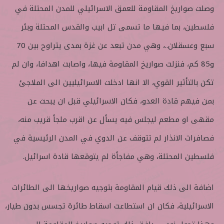
وصلت صواريخ المقاومة للعمق الاسرائيلي للمدن المحتلة في
فلسطين، بما فيها ما تسمى تل ابيب والقدس المحتلة وبئر
سبع وعسقلان..، وهي مدن تبعد عن غزة بمدى يتراوح بين 70
و85 كم، فنزلت صواريخ المقاومة فيها، واصابت اهدافا، وان لم
تكن بالتأثير القوي، الا انها ادخلت الاسرائيليين الى الملاجئ
بمن فيهم قادة العدو، فكان الاسرائيلي قبل ان يبحث عن
مقهى او مطعم ليجلس فيه يسأل عن اقرب ملجأ قريب منه،
فصافرات الانذار لم تتوقف عن الدوي في المدن الرئيسية في
فلسطين المحتلة، وهي مفاجأة لم يتوقعها قادة اسرائيل.
اضافة الى ذلك قيام المقاومة بتوجيه صواريخها الى الطائرات
الاسرائيلية، فكان ان استطاعت اسقاط طائرة تجسس بدون طيار،