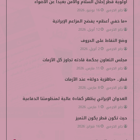
أولوية قطر إحلال السلام والأمن بعيداً عن الأضواء
ك
إ
ب
e
جابر الحرمي
16 يونيو, 2026
ن
d
«ما خفي أعظم» يفضح المزاعم الإيرانية
i
جابر الحرمي
12 أبريل, 2026
وضع النقاط على الحروف
a
جابر الحرمي
2 أبريل, 2026
مجلس التعاون بحكمة قادته تجاوز كل الأزمات
جابر الحرمي
11 مارس, 2026
قطر.. «جاهزية دولة» عند الأزمات
جابر الحرمي
8 مارس, 2026
العدوان الإيراني يظهر كفاءة عالية لمنظومتنا الدفاعية
جابر الحرمي
1 مارس, 2026
حيث تكون قطر يكون التميز
جابر الحرمي
16 فبراير, 2026