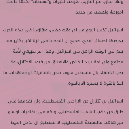
ولها تجارب عبر التاريخ، تعرضت لكبوات و”سقطات” لكنها عالجت
امورها، ونهضت من جديد.
اسرائيل تخسر اليوم من اي وقت مضى، وبقاؤها في هذه الحرب
يعرضها لخسائر افدح، صحيح ان الضحايا في غزة اكبر بكثير مما
يقع في الوقت الراهن في اسرائيل، وهذا امر طبيعي لأمة
مجتمع واي امة تريد الخلاص والانعتاق من قيود الاحتلال، ولا
يجب الاعتقاد بان فلسطين سوف تتحرر باتفاقيات او معاهدات، ما
اخذ بالقوة لا يسترد الا بالقوة.
اسرائيل لن تتنازل عن الاراضي الفلسطينية، ولن تقدمها على
طبق من ذهب للشعب الفلسطيني، ولكم في اتفاقيات اوسلو
خير شاهد، فالسلطة الفلسطينية لا تستطيع ان تدخل الخيط