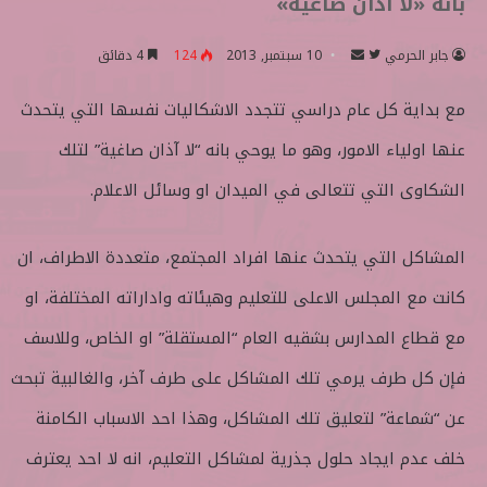
بأنه «لا آذان صاغية»
جابر الحرمي
ت
أ
10 سبتمبر, 2013
124
4 دقائق
ا
ر
مع بداية كل عام دراسي تتجدد الاشكاليات نفسها التي يتحدث
ب
س
ع
ل
عنها اولياء الامور، وهو ما يوحي بانه “لا آذان صاغية” لتلك
ع
ب
ل
ر
الشكاوى التي تتعالى في الميدان او وسائل الاعلام.
ى
ي
ت
د
المشاكل التي يتحدث عنها افراد المجتمع، متعددة الاطراف، ان
و
ا
ي
إ
كانت مع المجلس الاعلى للتعليم وهيئاته واداراته المختلفة، او
ت
ل
مع قطاع المدارس بشقيه العام “المستقلة” او الخاص، وللاسف
ر
ك
ت
فإن كل طرف يرمي تلك المشاكل على طرف آخر، والغالبية تبحث
ر
عن “شماعة” لتعليق تلك المشاكل، وهذا احد الاسباب الكامنة
و
ن
خلف عدم ايجاد حلول جذرية لمشاكل التعليم، انه لا احد يعترف
ي