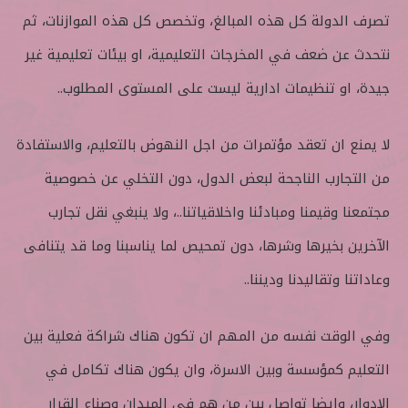
تصرف الدولة كل هذه المبالغ، وتخصص كل هذه الموازنات، ثم
نتحدث عن ضعف في المخرجات التعليمية، او بيئات تعليمية غير
جيدة، او تنظيمات ادارية ليست على المستوى المطلوب..
لا يمنع ان تعقد مؤتمرات من اجل النهوض بالتعليم، والاستفادة
من التجارب الناجحة لبعض الدول، دون التخلي عن خصوصية
مجتمعنا وقيمنا ومبادئنا واخلاقياتنا..، ولا ينبغي نقل تجارب
الآخرين بخيرها وشرها، دون تمحيص لما يناسبنا وما قد يتنافى
وعاداتنا وتقاليدنا وديننا..
وفي الوقت نفسه من المهم ان تكون هناك شراكة فعلية بين
التعليم كمؤسسة وبين الاسرة، وان يكون هناك تكامل في
الادوار، وايضا تواصل بين من هم في الميدان وصناع القرار