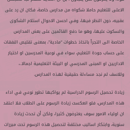
الاعلى للتعليم حاملا شكواه من مدارس خاصة، فكان ان رد على
عقبيه، دون النظر فيها، وفي احسن الاحوال استلام الشكوى
والسكوت عليها، وهو ما دفع القائمين على بعض المدارس
الخاصة الى التجرأ باتخاذ خطوات “مادية”، بمعنى تقليص النفقات
على حساب جودة التعليم، سواء في نوعية المدرسين او اختيار
الاداريين او المبنى المدرسي او البيئة التعليمية اجمالا..،
وللاسف لم نجد مساءلة حقيقية لهذه المدارس.
زيادة تحصيل الرسوم الدراسية لم يواكبها تطور نوعي في اداء
هذه المدارس، فلو انعكست زيادة الرسوم على الطلاب فلا اعتقد
ان اولياء الامور سوف يعترضون كثيرا، ولكن أن تحدث زيادة
سنوية، وابتكار اساليب مختلفة لتحصيل هذه الرسوم تحت مبررات