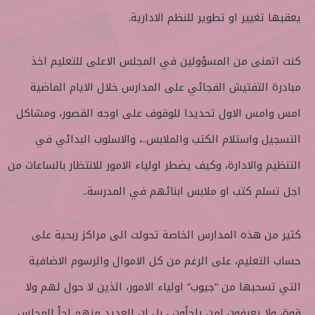
يعقبها تغيير او تطوير للنظم الادارية.
كنت اتمنى من المسؤولين في المجلس الاعلى للتعليم اخذ
مبادرة التفتيش الفجائي على المدارس خلال الايام الماضية
امس وامس الاول تحديدا للوقوف على اوجه القصور، ومشاكل
التسجيل واستلام الكتب والملابس..، والاسلوب البدائي في
التنظيم والادارة، وكيف يضطر اولياء الامور للانتظار بالساعات من
اجل تسلم كتب او ملابس ابنائهم في المدرسة..
كثير من هذه المدارس الخاصة تحولت الى مراكز ربحية على
حساب التعليم، على الرغم من كل الاموال والرسوم الاضافية
التي تسحبها من “جيوب” اولياء الامور، الذين لا حول لهم ولا
قوة، ولا يعرفون لمن يلجأون ، بل ان العديد منهم لجأ للمجلس