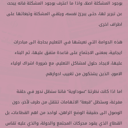
بوجود المشكلة اصلا، واذا ما اعترف بوجود المشكلة فانه يبحث
ا
عن تبرير لها، حتى يبرئ نفسه، ويلقي المشكلة وتبعاتها على
اطراف اخرى.
هذه الدوامة التي نعيشها في التعليم بحاجة الى مبادرات
ايجابية، بمعنى الاجتماع على قاعدة متفق عليها، ثم البناء
عليها، لايجاد حلول لمشاكل التعليم، مع ضرورة اشراك اولياء
الامور، الذين يشتكون من تغييب ادوارهم.
اما اذا كانت نظرتنا “سوداوية” فاننا سنظل ندور في حلقة
مفرغة، وستظل “قبعة” الاتهامات تنتقل من طرف لآخر، دون
الوصول الى حقيقة الوضع الراهن، لواحد من اهم القطاعات، بل
القطاع الذي يقود محركات المجتمع والدولة، والذي عليه تقاس