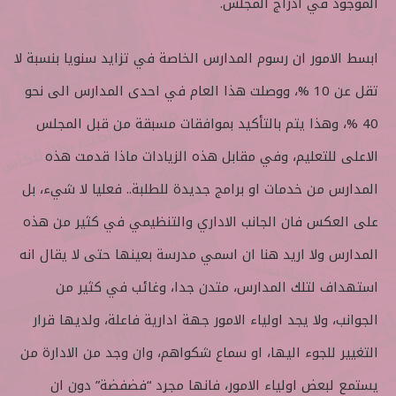
الموجود في ادراج المجلس.
ابسط الامور ان رسوم المدارس الخاصة في تزايد سنويا بنسبة لا
تقل عن 10 %، ووصلت هذا العام في احدى المدارس الى نحو
40 %، وهذا يتم بالتأكيد بموافقات مسبقة من قبل المجلس
الاعلى للتعليم، وفي مقابل هذه الزيادات ماذا قدمت هذه
المدارس من خدمات او برامج جديدة للطلبة.. فعليا لا شيء، بل
على العكس فان الجانب الاداري والتنظيمي في كثير من هذه
المدارس ولا اريد هنا ان اسمي مدرسة بعينها حتى لا يقال انه
استهداف لتلك المدارس، متدن جدا، وغائب في كثير من
الجوانب، ولا يجد اولياء الامور جهة ادارية فاعلة، ولديها قرار
التغيير للجوء اليها، او سماع شكواهم، وان وجد من الادارة من
يستمع لبعض اولياء الامور، فانها مجرد “فضفضة” دون ان