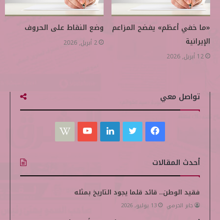
«ما خفي أعظم» يفضح المزاعم
وضع النقاط على الحروف
الإيرانية
2 أبريل, 2026
12 أبريل, 2026
تواصل معي
ف
ت
ل
ي
W
ي
و
ي
و
i
أحدث المقالات
س
ي
ن
ت
k
ب
ت
ك
ي
i
فقيد الوطن.. قائد قلما يجود التاريخ بمثله
جابر الحرمي
13 يوليو, 2026
و
ر
د
و
p