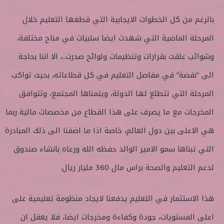
بالرغم من كل الخطوات الايجابية التي قطعها التعليم خلال
المرحلة الماضية التي شهدت ايضا سلبيات في مناح مختلفة،
وشوائب علقت بقرارات وتنظيمات ولوائح صدرت..، الا اننا بحاجة
الى “نفضة” في مفاصل التعليم في كل قطاعاته، بحيث تواكب
المرحلة التي تتطلع لها الدولة، ويتمناها المجتمع، وتتوافق
المخرجات مع ما يصرف على هذا القطاع من مخصصات مالية ربما
هي الاعلى بين دول العالم، خاصة اذا ما اضفنا الى ذلك المبادرة
التي تبناها سمو الامير الوالد حفظه الله ورعاه بانشاء صندوق
لدعم التعليم والصحة براس مال 360 مليار ريال.
هذا الاستثمار في التعليم يدفعنا لايجاد منظومة تعليمية على
اعلى المستويات، جودة وكفاءة ومخرجات ايضا، فلا يعقل ان