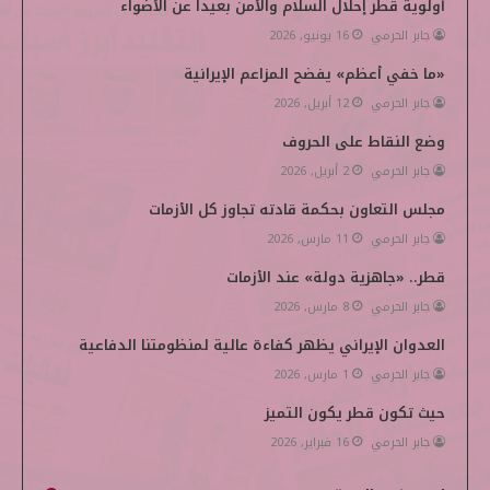
أولوية قطر إحلال السلام والأمن بعيداً عن الأضواء
ك
إ
ب
e
جابر الحرمي
16 يونيو, 2026
ن
d
«ما خفي أعظم» يفضح المزاعم الإيرانية
i
جابر الحرمي
12 أبريل, 2026
وضع النقاط على الحروف
a
جابر الحرمي
2 أبريل, 2026
مجلس التعاون بحكمة قادته تجاوز كل الأزمات
جابر الحرمي
11 مارس, 2026
قطر.. «جاهزية دولة» عند الأزمات
جابر الحرمي
8 مارس, 2026
العدوان الإيراني يظهر كفاءة عالية لمنظومتنا الدفاعية
جابر الحرمي
1 مارس, 2026
حيث تكون قطر يكون التميز
جابر الحرمي
16 فبراير, 2026