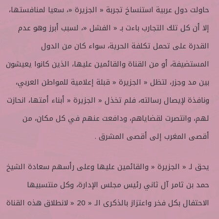
حاولت دول عربية استنساخ تجربة « الجزيرة «، سعيا لمنافستها،
إلا أن كل تلك التجارب باءت بـ « الفشل «، لسبب أبرز وهو عدم
القدرة على تحمل تكلفة الحرية، سواء كان من الدول
المستضيفة، أو من القناة والقائمين عليها، الذين كانوا يعيشون
بين مد وجزر، لتظل « الجزيرة « قبلة إعلامية للمواطن العربي،
ونافذة لإيصال رسالته، فلم تخذل « الجزيرة « أبناء أمتها، انحازت
لهم، وانتصرت لقضاياهم، ودافعت عنهم في كل مكان، من
أقصى المغرب إلى أقصى المشرق .
يحق لـ « الجزيرة « والقائمين عليها وعلى رأسهم سعادة الشيخ
حمد بن ثامر آل ثاني رئيس مجلس الإدارة، وكل منتسبيها
الاحتفال بكل فخر واعتزاز بالذكرى الـ « 20 « لانطلاق هذه القناة