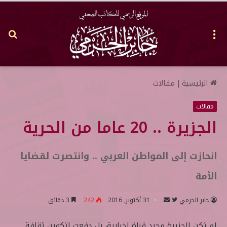
القائمة
بح
عن
الرئيسية
|
مقالات
مقالات
الجزيرة .. 20 عاما من الحرية
انحازت إلى المواطن العربي .. وانتصرت لقضايا
الأمة
جابر الحرمي
ت
أ
31 أكتوبر, 2016
242
3 دقائق
ا
ر
لم تكن الجزيرة مجرد قناة إخبارية، بل دفعت لتكوين ثقافة
ب
س