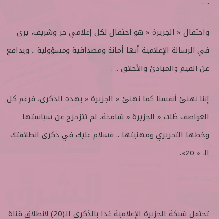
.. .
واحتفال « الجزيرة « هو احتفال لكل إعلامي حر وشريف، يرى
في الرسالة الإعلامية أنها أمانة ومصداقية ومسؤولية .. ويدافع
عن القيم والمبادئ والأخلاق .. .
إننا نهنئ أنفسنا كما نهنئ « الجزيرة « بهذه الذكرى، فرغم كل
العواصف ظلت « الجزيرة « شامخة، لم تتزحزح عن سياستها
وخطها التحريري ومهنيتها .. فسلام عليك في ذكرى انطلاقتك
الـ « 20».
تحتفل شبكة الجزيرة الإعلامية غدا بالذكرى الـ(20) لانطلاق قناة