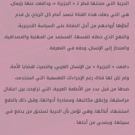
الحرية التي منحتها قطر لـ « الجزيرة «، ودافعت عنها بإيمان،
هي التي جعلت هذه القناة تصمد أمام كل الرياح، بل قدم
أبناؤها أرواحهم من أجل الحفاظ على السياسة التحريرية،
والنهج الذي خطته لنفسها، المستمد من المهنية والمصداقية،
والمنحاز إلى الإنسان، وحقه في المعرفة .
دافعت « الجزيرة « عن الإنسان العربي، وانتصرت لقضايا الأمة،
ولم تلن لها قناة، رغم الإجراءات التعسفية التي استخدمت
ضدها من قبل عدد من الأنظمة العربية، التي تراوحت بين اعتقال
مراسليها، وإغلاق مكاتبها، ومصادرة أدواتها، وقبل ذلك بالطبع
استشهاد أبنائها، وهي تؤمن بأن الحرية تستحق من يدفع في
سبيلها، ويضحي من أجلها .