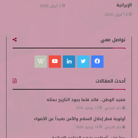
الإيرانية
2 أبريل, 2026
12 أبريل, 2026
تواصل معي
ف
ت
ل
ي
W
ي
و
ي
و
i
أحدث المقالات
س
ي
ن
ت
k
ب
ت
ك
ي
i
فقيد الوطن.. قائد قلما يجود التاريخ بمثله
جابر الحرمي
13 يوليو, 2026
و
ر
د
و
p
أولوية قطر إحلال السلام والأمن بعيداً عن الأضواء
ك
إ
ب
e
جابر الحرمي
16 يونيو, 2026
ن
d
«ما خفي أعظم» يفضح المزاعم الإيرانية