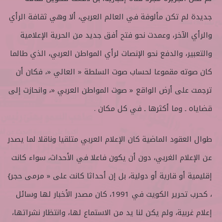
ع
ل
جديدة لم تكن مألوفة في العالم العربي، ألا وهي ثقافة الرأي
ع
ب
ل
ر
والرأي الآخر، وعمدت نحو فتح أفق جديد من الحرية الإعلامية
ى
ي
والتعبير، والدفع نحو الإنصات لرأي المواطن العربي، الذي طالما
ت
د
و
ا
كان صوته مقموعا لحساب صوت السلطة « العالي «، فكان أن
ي
إ
ترجمت على أرض الواقع « صوت المواطن العربي «، وانحازت إلى
ت
ل
ر
ك
قضاياه ـ وما أكثرها ـ في كل مكان .
ت
ر
طوال العقود الماضية كان الإعلام العربي متلقيا وناقلا لما يصدر
و
ن
عن الإعلام الغربي، دون أن يكون فاعلا في الأحداث، سواء كانت
ي
إقليمية أو قارية أو دولية، بل إن أحداثا كانت على « مرمى حجر}
ا
، كحرب تحرير الكويت في 1991، كان مصدر الأخبار لها وسائل
إعلام غربية، ولم يكن لنا يد من الاستماع لها، وانتظار نشراتها،