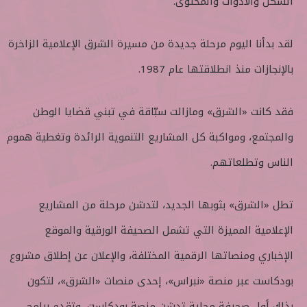
الشكل والأدوات والمحتوى.
لقد بدأنا اليوم مرحلة جديدة من مسيرة الشرق الإعلامية الزاخرة
بالإنجازات منذ انطلاقتها عام 1987.
فقد كانت «الشرق» ومازالت سبّاقة في تبني قضايا الوطن
والمجتمع، ومواكبة كل المشاريع التنموية الرائدة وتغطية هموم
الناس وتطلعاتهم.
تطل «الشرق» بثوبها الجديد، لتدشن مرحلة من المشاريع
الإعلامية المميزة التي تشمل الصحيفة الورقية والموقع
الإخباري ومنصاتها الرقمية المختلفة، والإعلان عن إطلاق مشروع
بودكاست عبر منصة «نبراس»، إحدى منصات «الشرق»، لتكون
بذلك أول صحيفة محلية تدشن منصة بودكاست، وتقدم برامج