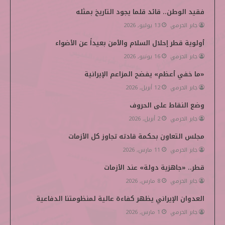
ب
ت
ك
ي
i
فقيد الوطن.. قائد قلما يجود التاريخ بمثله
جابر الحرمي
13 يوليو, 2026
و
ر
د
و
p
أولوية قطر إحلال السلام والأمن بعيداً عن الأضواء
ك
إ
ب
e
جابر الحرمي
16 يونيو, 2026
ن
d
«ما خفي أعظم» يفضح المزاعم الإيرانية
i
جابر الحرمي
12 أبريل, 2026
وضع النقاط على الحروف
a
جابر الحرمي
2 أبريل, 2026
مجلس التعاون بحكمة قادته تجاوز كل الأزمات
جابر الحرمي
11 مارس, 2026
قطر.. «جاهزية دولة» عند الأزمات
جابر الحرمي
8 مارس, 2026
العدوان الإيراني يظهر كفاءة عالية لمنظومتنا الدفاعية
جابر الحرمي
1 مارس, 2026