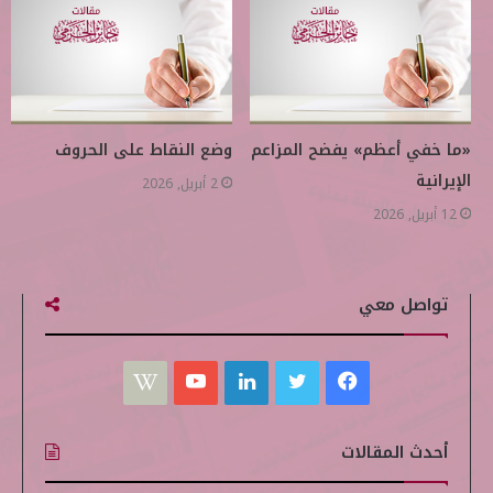
«ما خفي أعظم» يفضح المزاعم
وضع النقاط على الحروف
الإيرانية
2 أبريل, 2026
12 أبريل, 2026
تواصل معي
ف
ت
ل
ي
W
ي
و
ي
و
i
أحدث المقالات
س
ي
ن
ت
k