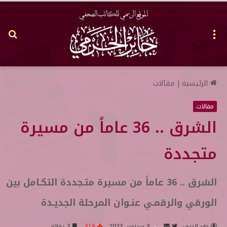
القائمة
بح
عن
الرئيسية
|
مقالات
مقالات
الشرق .. 36 عاماً من مسيرة
متجددة
الشرق .. 36 عاماً من مسيرة متـجددة التكـامل بين
الورقي والرقمـي عنـوان المرحلة الجديـدة
جابر الحرمي
ت
أ
3 سبتمبر, 2023
318
3 دقائق