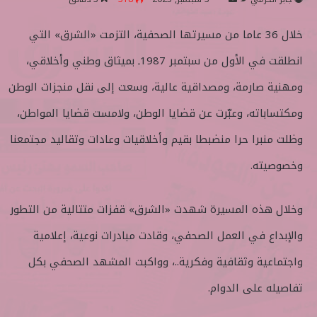
ا
ر
خلال 36 عاما من مسيرتها الصحفية، التزمت «الشرق» التي
ب
س
ع
ل
انطلقت في الأول من سبتمبر 1987ـ بميثاق وطني وأخلاقي،
ع
ب
ل
ر
ومهنية صارمة، ومصداقية عالية، وسعت إلى نقل منجزات الوطن
ى
ي
ومكتساباته، وعبّرت عن قضايا الوطن، ولامست قضايا المواطن،
ت
د
و
ا
وظلت منبرا حرا منضبطا بقيم وأخلاقيات وعادات وتقاليد مجتمعنا
ي
إ
وخصوصيته.
ت
ل
ر
ك
ت
وخلال هذه المسيرة شهدت «الشرق» قفزات متتالية من التطور
ر
والإبداع في العمل الصحفي، وقادت مبادرات نوعية، إعلامية
و
ن
واجتماعية وثقافية وفكرية..، وواكبت المشهد الصحفي بكل
ي
تفاصيله على الدوام.
ا