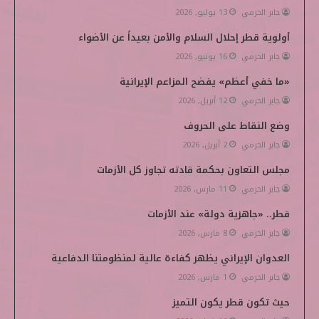
جابر الحرمي
13 يوليو, 2026
و
ر
د
و
p
أولوية قطر إحلال السلام والأمن بعيداً عن الأضواء
ك
إ
ب
e
جابر الحرمي
16 يونيو, 2026
ن
d
«ما خفي أعظم» يفضح المزاعم الإيرانية
i
جابر الحرمي
12 أبريل, 2026
وضع النقاط على الحروف
a
جابر الحرمي
2 أبريل, 2026
مجلس التعاون بحكمة قادته تجاوز كل الأزمات
جابر الحرمي
11 مارس, 2026
قطر.. «جاهزية دولة» عند الأزمات
جابر الحرمي
8 مارس, 2026
العدوان الإيراني يظهر كفاءة عالية لمنظومتنا الدفاعية
جابر الحرمي
1 مارس, 2026
حيث تكون قطر يكون التميز