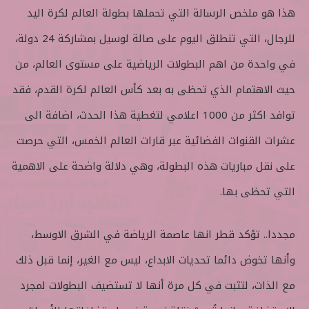
ع
ب
هذا هو ملخص الرسالة التي تحملها بطولة العالم لكرة اليد
ل
ر
ى
ي
للرجال، التي تنطلق اليوم على صالة لوسيل بمشاركة 24 دولة،
ت
د
في واحدة من اهم البطولات الرياضية على مستوى العالم، من
و
ا
ي
إ
حيث الاهتمام الذي تحظى به بعد كأس العالم لكرة القدم، فقد
ت
ل
توافد اكثر من 1000 اعلامي لتغطية هذا الحدث، اضافة الى
ر
ك
ت
عشرات القنوات الفضائية عبر قارات العالم الخمس، التي حرصت
ر
على نقل مباريات هذه البطولة، وهي دلالة واضحة على الاهمية
و
ن
التي تحظى بها.
ي
ا
مجددا.. تؤكد قطر انها عاصمة الرياضة في الشرق الاوسط،
وأنها تخوض دائما تحديات الابداع، ليس مع الغير، إنما قبل ذلك
مع الذات، لتثبت في كل مرة أنها لا تستضيف البطولات لمجرد