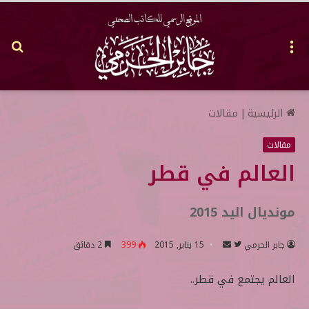
القائمة
بح
عن
الرئيسية
|
مقالات
مقالات
العالم في قطر
مونديال اليد 2015
جابر الحرمي
ت
أ
15 يناير, 2015
399
2 دقائق
ا
ر
العالم يجتمع في قطر..
ب
س
ع
ل