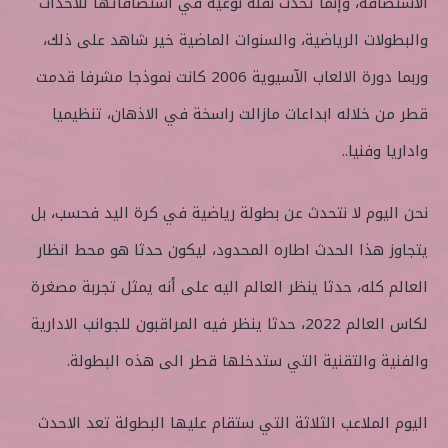
الاستضافة، وإنما تُحدث نقلة نوعية في استضافاتها للأحداث
والبطولات الرياضية، والسنوات الماضية خير شاهد على ذلك،
وربما دورة الالعاب الآسيوية 2006 كانت نموذجا مشرفا قدمت
قطر من خلاله ابداعات مازالت راسخة في الاذهان، تنظيميا
واداريا وفنيا..
نحن اليوم لا نتحدث عن بطولة رياضية في كرة اليد فحسب، بل
يتجاوز هذا الحدث اطاره المحدود، ليكون حدثا هو محط انظار
العالم كله، حدثا ينظر العالم اليه على أنه يمثل تجربة مصغرة
لكاس العالم 2022، حدثا ينظر فيه المراقبون للجوانب الادارية
والفنية والتقنية التي ستدخلها قطر الى هذه البطولة.
اليوم الملاعب الثلاثة التي ستقام عليها البطولة تعد الاحدث