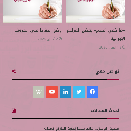
«ما خفي أعظم» يفضح المزاعم
وضع النقاط على الحروف
الإيرانية
2 أبريل, 2026
12 أبريل, 2026
تواصل معي
ف
ت
ل
ي
W
ي
و
ي
و
i
أحدث المقالات
س
ي
ن
ت
k
ب
ت
ك
ي
i
فقيد الوطن.. قائد قلما يجود التاريخ بمثله