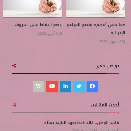
«ما خفي أعظم» يفضح المزاعم
وضع النقاط على الحروف
الإيرانية
2 أبريل, 2026
12 أبريل, 2026
تواصل معي
ف
ت
ل
ي
W
ي
و
ي
و
i
أحدث المقالات
س
ي
ن
ت
k
ب
ت
ك
ي
i
فقيد الوطن.. قائد قلما يجود التاريخ بمثله
جابر الحرمي
13 يوليو, 2026