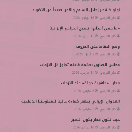
و
ر
د
و
p
أولوية قطر إحلال السلام والأمن بعيداً عن الأضواء
ك
إ
ب
e
جابر الحرمي
16 يونيو, 2026
ن
d
«ما خفي أعظم» يفضح المزاعم الإيرانية
i
جابر الحرمي
12 أبريل, 2026
وضع النقاط على الحروف
a
جابر الحرمي
2 أبريل, 2026
مجلس التعاون بحكمة قادته تجاوز كل الأزمات
جابر الحرمي
11 مارس, 2026
قطر.. «جاهزية دولة» عند الأزمات
جابر الحرمي
8 مارس, 2026
العدوان الإيراني يظهر كفاءة عالية لمنظومتنا الدفاعية
جابر الحرمي
1 مارس, 2026
حيث تكون قطر يكون التميز
جابر الحرمي
16 فبراير, 2026