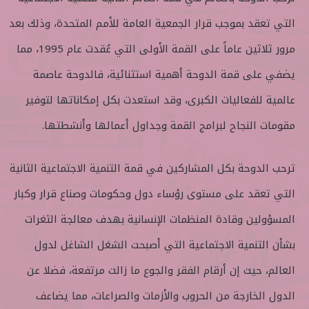
ع
ل
التي تعقد بموجب قرار الجمعية العامة للأمم المتحدة، وذلك بعد
ع
ب
ل
ر
مرور ثلاثين عاماً على القمة الأولى التي عُقدت عام 1995، مما
ى
ي
يضفي على قمة الدوحة أهمية استثنائية، فالدوحة عاصمة
ت
د
و
ا
عالمية للفعاليات الكبرى، وقد استعدت بكل إمكاناتها لتوفير
ي
إ
مقومات النجاح لبرامج القمة وجداول أعمالها وأنشطتها.
ت
ل
ر
ك
ت
ترحب الدوحة بكل المشاركين في قمة التنمية الاجتماعية الثانية
ر
التي تعقد على مستوى رؤساء دول وحكومات وصناع قرار وكبار
و
ن
المسؤولين وقادة المنظمات الإنسانية بهدف معالجة الثغرات
ي
بشأن التنمية الاجتماعية التي أصبحت الشغل الشاغل لدول
ا
العالم، حيث إن أرقام الفقر والجوع ما زالت مرتفعة، فضلا عن
الدول الخارجة من الحروب والأزمات والصراعات، مما يضاعف