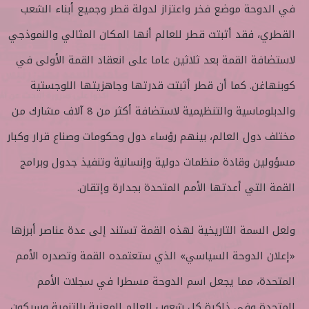
في الدوحة موضع فخر واعتزاز لدولة قطر وجميع أبناء الشعب
القطري، فقد أثبتت قطر للعالم أنها المكان المثالي والنموذجي
لاستضافة القمة بعد ثلاثين عاما على انعقاد القمة الأولى في
كوبنهاغن. كما أن قطر أثبتت قدرتها وجاهزيتها اللوجستية
والدبلوماسية والتنظيمية لاستضافة أكثر من 8 آلاف مشارك من
مختلف دول العالم، بينهم رؤساء دول وحكومات وصناع قرار وكبار
مسؤولين وقادة منظمات دولية وإنسانية وتنفيذ جدول وبرامج
القمة التي أعدتها الأمم المتحدة بجدارة وإتقان.
ولعل السمة التاريخية لهذه القمة تستند إلى عدة عناصر أبرزها
«إعلان الدوحة السياسي» الذي ستعتمده القمة وتصدره الأمم
المتحدة، مما يجعل اسم الدوحة مسطرا في سجلات الأمم
المتحدة وفي ذاكرة كل شعوب العالم المعنية بالتنمية وسيكون