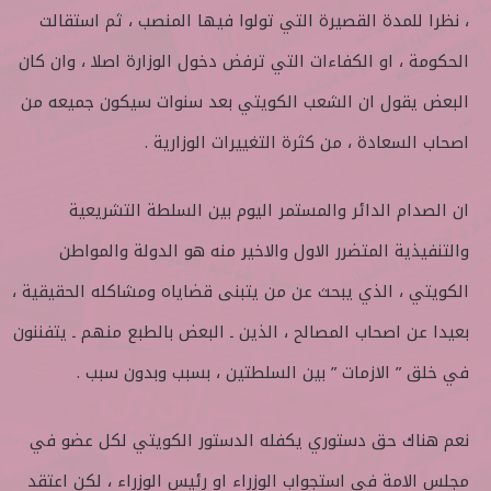
، نظرا للمدة القصيرة التي تولوا فيها المنصب ، ثم استقالت
الحكومة ، او الكفاءات التي ترفض دخول الوزارة اصلا ، وان كان
البعض يقول ان الشعب الكويتي بعد سنوات سيكون جميعه من
اصحاب السعادة ، من كثرة التغييرات الوزارية .
ان الصدام الدائر والمستمر اليوم بين السلطة التشريعية
والتنفيذية المتضرر الاول والاخير منه هو الدولة والمواطن
الكويتي ، الذي يبحث عن من يتبنى قضاياه ومشاكله الحقيقية ،
بعيدا عن اصحاب المصالح ، الذين ـ البعض بالطبع منهم ـ يتفننون
في خلق ” الازمات ” بين السلطتين ، بسبب وبدون سبب .
نعم هناك حق دستوري يكفله الدستور الكويتي لكل عضو في
مجلس الامة في استجواب الوزراء او رئيس الوزراء ، لكن اعتقد