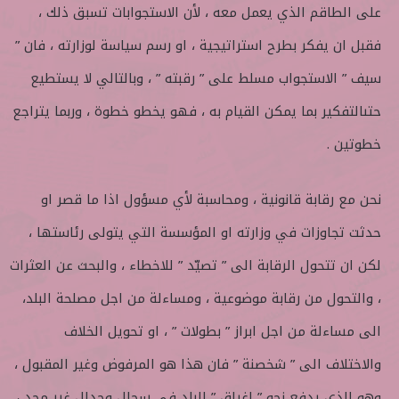
على الطاقم الذي يعمل معه ، لأن الاستجوابات تسبق ذلك ،
فقبل ان يفكر بطرح استراتيجية ، او رسم سياسة لوزارته ، فان ”
سيف ” الاستجواب مسلط على ” رقبته ” ، وبالتالي لا يستطيع
حتىالتفكير بما يمكن القيام به ، فهو يخطو خطوة ، وربما يتراجع
خطوتين .
نحن مع رقابة قانونية ، ومحاسبة لأي مسؤول اذا ما قصر او
حدثت تجاوزات في وزارته او المؤسسة التي يتولى رئاستها ،
لكن ان تتحول الرقابة الى ” تصيّد ” للاخطاء ، والبحث عن العثرات
، والتحول من رقابة موضوعية ، ومساءلة من اجل مصلحة البلد،
الى مساءلة من اجل ابراز ” بطولات ” ، او تحويل الخلاف
والاختلاف الى ” شخصنة ” فان هذا هو المرفوض وغير المقبول ،
وهو الذي يدفع نحو ” اغراق ” البلد في سجال وجدال غير مجد ،