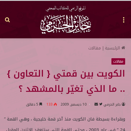
القائمة
بح
عن
الرئيسية
|
مقالات
مقالات
الكويت بين قمتي { التعاون }
.. ما الذي تغيّر بالمشهد ؟
جابر الحرمي
ت
أ
10 ديسمبر, 2009
133
5 دقائق
ا
ر
وبقراءة بسيطة فان الكويت منذ آخر قمة خليجية ، وهي القمة ”
ب
س
ع
ل
24 ” في عام 2003 ، وحتى القمة التي ستنعقد الاثنين المقبل