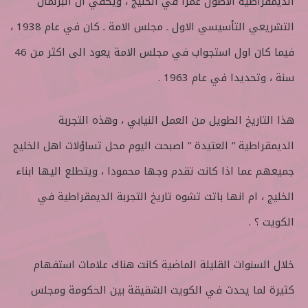
الديمقراطية الاطول عمرا في الخليج ، ويكفي ان البرلمان
التشريعي التأسيسي الاول ـ مجلس الامة ـ كان في عام 1938 ،
فيما كان اول استجواب في مجلس الامة يعود الى اكثر من 46
سنة ، وتحديدا في عام 1963 .
هذا التاريخ الطويل من العمل النيابي ، وهذه التجربة
الديمقراطية ” العتيدة ” اصبحت اليوم محل تساؤلات اهل الخليج
جميعهم عما اذا كانت تقدم وجها محمودا ، ويتطلع اليها ابناء
الخليج ، ام انها باتت تشوه تاريخ التجربة الديمقراطية في
الكويت ؟ .
خلال السنوات القليلة الماضية كانت هناك علامات استفهام
كثيرة لما يحدث في الكويت الشقيقة بين الحكومة ومجلس