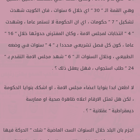
ع
ب
ل
ر
وهي القمة الـ ” 30 ” اي خلال 6 سنوات ، فان الكويت شهدت
ى
ي
تشكيل ” 7 ” حكومات ، اي ان الحكومة لا تستمر عاما ، وشهدت
ت
د
و
ا
” 4 ” انتخابات لمجلس الامة ، وكان المفترض حدوثها خلال ” 16 ”
ي
إ
عاما ، كون كل فصل تشريعي محددا بـ ” 4 ” سنوات في وضعه
ت
ل
ر
ك
الطبيعي ، وخلال السنوات الـ ” 6 ” شهد مجلس الامة التقدم بـ ”
ت
24 ” طلب استجواب ، فهل يعقل ذلك ؟ .
ر
و
ن
لا اطعن ابدا بنوايا اعضاء مجلس الامة ، او اشكك بنوايا الحكومة
ي
، لكن هل تمثل الارقام اعلاه ظاهرة صحية او ممارسة
ا
ديمقراطية ” عقلانية ” ؟ .
اجزم بان البلد خلال السنوات الست الماضية ” شلت ” الحركة فيها