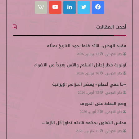
ف
ت
ل
ي
W
ي
و
ي
و
i
أحدث المقالات
س
ي
ن
ت
k
ب
ت
ك
ي
i
فقيد الوطن.. قائد قلما يجود التاريخ بمثله
جابر الحرمي
13 يوليو, 2026
و
ر
د
و
p
أولوية قطر إحلال السلام والأمن بعيداً عن الأضواء
ك
إ
ب
e
جابر الحرمي
16 يونيو, 2026
ن
d
«ما خفي أعظم» يفضح المزاعم الإيرانية
i
جابر الحرمي
12 أبريل, 2026
وضع النقاط على الحروف
a
جابر الحرمي
2 أبريل, 2026
مجلس التعاون بحكمة قادته تجاوز كل الأزمات
جابر الحرمي
11 مارس, 2026