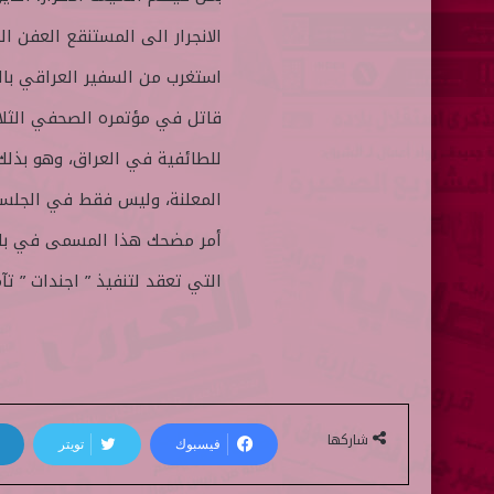
الانجرار الى المستنقع العفن ا
استغرب من السفير العراقي بالد
قاتل في مؤتمره الصحفي الثلاثا
للطائفية في العراق، وهو بذلك
المعلنة، وليس فقط في الجلسات 
أمر مضحك هذا المسمى في بلد ي
التي تعقد لتنفيذ ” اجندات ” تآم
شاركها
فيسبوك
تويتر