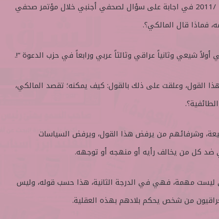
فبركنا التصريحات بتاريخ 14 /12 /2011 في اجابة على سؤال لصحفي أجنبي خلال مؤتمر صحفي
 فماذا قال المالكي؟.
أولاً شيعي وثانياً عراقي وثالثاً عربي ورابعاً في حزب الدعوة “!.
ذا القول، وعلقت على ذلك بالقول: كيف يمكنه؛ تقصد المالكي،
لطائفية؟.
لشيعة، وشرفائهم من يرفض هذا القول، ويرفض السياسات
ي ضد كل من يخالف رأيه أو منهجه أو توجهه.
ي ليست مهمة، فهي في الدرجة الثانية، هذا حسب قوله، وليس
عراقيون من شخص يحكم بلادهم بهذه العقلية.