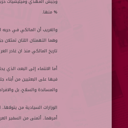
% منها.
والغريب أن المالكي في حربه ال
وهما التهمتان اللتان تمثلان جز
تاريخ المالكي منذ ان غادر العراق 
أما الانتماء إلى البعث الذي ي
فيها على البعثيين من أبناء جل
والمساندة والسلاح، بل والافرا
الوزارات السيادية من يتولاها..
أمرهما.. أتمنى من السفير الع