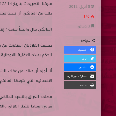
ا
ر
8 أبريل, 2012
ب
س
طلب من المالكي أن يصف نفسه،
146
ع
ل
ع
ب
3 دقائق
المالكي قال واصفاً نفسه ” إنني 
ل
ر
ى
ي
شاركها
صحيفة الغارديان استغربت من ه
ت
د
فيسبوك
و
ا
الحكم بهذه العقلية اللاوطنية ا
تويتر
ي
إ
ماسنجر
ت
ل
أنا أجزم أن هناك من عقلاء ا
ر
ك
مشاركة عبر البريد
الاقصائية التي يتبعها المالك
ت
طباعة
ر
مصلحة العراق بالنسبة للمالك
و
ن
قولي، فماذا ينتظر العراق وال
ي