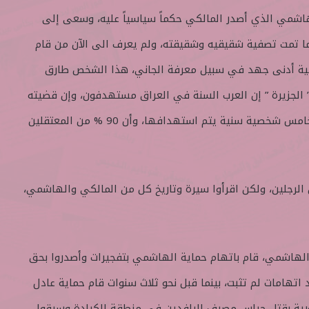
اشمي الذي أصدر المالكي حكماً سياسياً عليه، وسعى إلى
 تمت تصفية شقيقيه وشقيقته، ولم يعرف الى الآن من قام
اقية أدنى جهد في سبيل معرفة الجاني، هذا الشخص طارق
الجزيرة ” إن العرب السنة في العراق مستهدفون، وإن قضيته
تحمل بعداً طائفياً، خاصة وانه خامس شخصية سنية يتم استهدافها، وأن 90 % من المعتقلين
ن الرجلين، ولكن اقرأوا سيرة وتاريخ كل من المالكي والهاشمي،
الهاشمي، قام باتهام حماية الهاشمي بتفجيرات وأصدروا بحق
تهامات لم تثبت، بينما قبل نحو ثلاث سنوات قام حماية عادل
رية بقتل حراس مصرف الرافدين في منطقة الكرادة وسرقوا