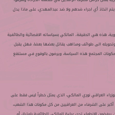
 يتم اتخاذ أي اجراء ضدهم ولا ضد عبدالمهدي، على ماذا يدل
وية، هذه هي الحقيقة.. المالكي بسياساته الاقصائية والطائفية
 وتحويله الى طوائف ومذاهب يقاتل بعضها بعضا، فهل يقبل
مكونات المجتمع هذه السياسة، ويرضون بالوقوع في مستنقع
وزراء العراقي نوري المالكي، الذي يمثل خطراً ليس فقط على
أكبر على الشرفاء من العراقيين من كل مكونات هذا الشعب،
 يرفضون الانطواء تحت عباءة المالكي الطائفية بامتياز، أو