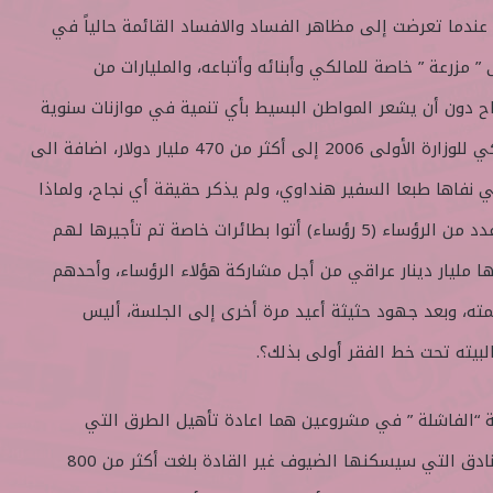
دما تعرضت إلى مظاهر الفساد والافساد القائمة حالياً في
 مزرعة ” خاصة للمالكي وأبنائه وأتباعه، والمليارات من
ياح دون أن يشعر المواطن البسيط بأي تنمية في موازنات سنوية
بلغت اجماليها منذ ترأس المالكي للوزارة الأولى 2006 إلى أكثر من 470 مليار دولار، اضافة الى
تي نفاها طبعا السفير هنداوي، ولم يذكر حقيقة أي نجاح، ولماذا
غاب غالبية القادة العرب، فيما عدد من الرؤساء (5 رؤساء) أتوا بطائرات خاصة تم تأجيرها لهم
ا مليار دينار عراقي من أجل مشاركة هؤلاء الرؤساء، وأحدهم
لمته، وبعد جهود حثيثة أعيد مرة أخرى إلى الجلسة، أليس
يته تحت خط الفقر أولى بذلك؟.
 “الفاشلة ” في مشروعين هما اعادة تأهيل الطرق التي
سيسلكها القادة وعدد من الفنادق التي سيسكنها الضيوف غير القادة بلغت أكثر من 800