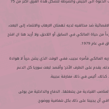
وجيش المهدي وميليشيات حزب الدعوة الى الجيش والشرطة لتشكل هذه الفرق أكثر من 75
اقصائية ضد مخالفيه لديه تهمتان الارهاب والانتماء إلى البعث،
ءاً من حياة المالكي في السابق أو اللاحق، ولا أريد هنا ان افتح
في عام 1979.
حاربه المالكي فأمره عجيب، ففي الوقت الذي يشن حرباً لا هوادة
دته، يقدم على الطرف الآخر؛ وأقصد لبعث سوريا كل الدعم
د كذلك، أليس في ذلك مفارقة عجيبة.
 المناصب القيادية من يشغلها.. الدفاع والداخلية من يولى
راقي أن يجيبنا على ذلك بكل شفافية ووضوح.