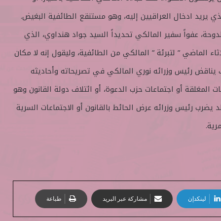
لذي يريد ادخال العراقيين إليه، وهو مستنقع الطائفية البغيض.
وحة، عفواً سفير المالكي تحديداً السيد جواد هنداوي، الذي
ء الماضي ” لتبرئة ” المالكي من الطائفية، وليقول إنه لا مكان
 يناقض رئيس وزرائه نوري المالكي في تصريحاته وأحاديثه
المغلقة أو اجتماعات حزب الدعوة، أو ائتلاف دولة القانون وهو
ضرب رئيس وزرائه عرض الحائط بالقانون أو الاجتماعات السرية
رية.
لينكدإن
مشاركة عبر البريد
طباعة