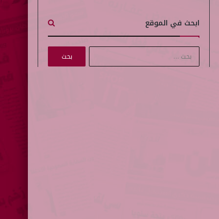
ابحث في الموقع
ا
ل
ب
ح
ث
ع
ن
: