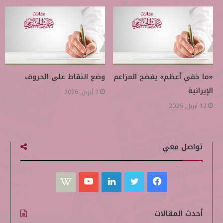
«ما خفي أعظم» يفضح المزاعم
وضع النقاط على الحروف
الإيرانية
2 أبريل, 2026
12 أبريل, 2026
تواصل معي
ف
ت
ل
ي
W
ي
و
ي
و
i
أحدث المقالات
س
ي
ن
ت
k