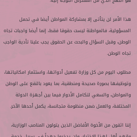
هو النهج الذي من المفترض التوجه إليه.
هذا الأمر لن يتأتى إلا بمشاركة المواطن أيضا في تحمل
المسؤولية، فالمواطنة ليست حقوقا فقط، إنما أيضا واجبات تجاه
الوطن، وقبل السؤال والبحث عن الحقوق يجب علينا تأدية الواجب
تجاه الوطن.
مطلوب اليوم من كل وزارة تفعيل أدواتها، واستثمار امكانياتها،
وتوظيفها بصورة صحيحة ومنطقية، بما يعود بالنفع على الوطن
والمواطن، والسعي لتكامل الأدوار فيما بين أجهزة الدولة
المختلفة، والعمل ضمن منظومة متجانسة، يكمل أحدها الآخر.
إننا اثقون من الأخوة الأفاضل الذين يتولون المناصب الوزارية،
وانهم أهل لهذا الاختيار، ولن يدخروا جهداً في سبيل خدمة