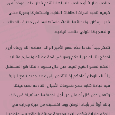
مناصب وزارية أو مناصب عليا لها، لتقدم قطر بذلك نموذجاً في
كيفية تنمية قدرات الطاقات الشابة، واستثمارها بصورة مثلى
قدر الإمكان، واعطائها الثقة، واستيعابها في مختلف القطاعات،
والدفع بها لتولي مناصب قيادية.
نتذكر جيداً عندما قدّم سمو الأمير الوالد، حفظه الله ورعاه أروع
نموذج بتنازله عن الحكم وهو في قمة عطائه وتسليم مقاليد
الحكم لسمو الشيخ تميم، حين قال سموه « فها هو المستقبل
يا أبناء الوطن أمامكم إذ تنتقلون إلى عهد جديد ترفع الراية
فيه قيادة شابة تضع طموحات الأجيال القادمة نصب عينها
وتعمل دون كلل أو ملل من أجل تحقيقها مستعينة في ذلك
بالله أولاً ثم بأبناء الوطن وبما اكتسبته من خبرة ودراية في
الحكم وإدارة شؤون البلاد ومعرفة عميقة بالواقع في منطقتنا