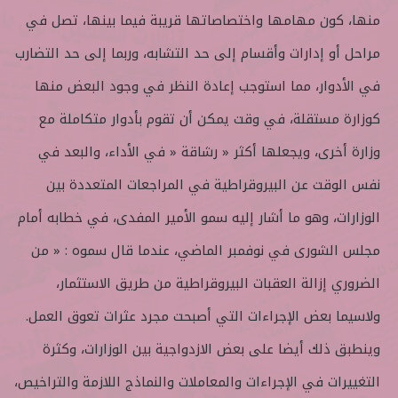
منها، كون مهامها واختصاصاتها قريبة فيما بينها، تصل في
مراحل أو إدارات وأقسام إلى حد التشابه، وربما إلى حد التضارب
في الأدوار، مما استوجب إعادة النظر في وجود البعض منها
كوزارة مستقلة، في وقت يمكن أن تقوم بأدوار متكاملة مع
وزارة أخرى، ويجعلها أكثر « رشاقة « في الأداء، والبعد في
نفس الوقت عن البيروقراطية في المراجعات المتعددة بين
الوزارات، وهو ما أشار إليه سمو الأمير المفدى، في خطابه أمام
مجلس الشورى في نوفمبر الماضي، عندما قال سموه : « من
الضروري إزالة العقبات البيروقراطية من طريق الاستثمار،
ولاسيما بعض الإجراءات التي أصبحت مجرد عثرات تعوق العمل.
وينطبق ذلك أيضا على بعض الازدواجية بين الوزارات، وكثرة
التغييرات في الإجراءات والمعاملات والنماذج اللازمة والتراخيص،