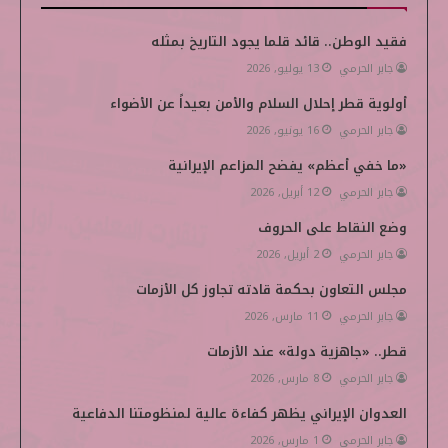
ب
ت
ك
ي
i
فقيد الوطن.. قائد قلما يجود التاريخ بمثله
جابر الحرمي
13 يوليو, 2026
و
ر
د
و
p
أولوية قطر إحلال السلام والأمن بعيداً عن الأضواء
ك
إ
ب
e
جابر الحرمي
16 يونيو, 2026
ن
d
«ما خفي أعظم» يفضح المزاعم الإيرانية
i
جابر الحرمي
12 أبريل, 2026
وضع النقاط على الحروف
a
جابر الحرمي
2 أبريل, 2026
مجلس التعاون بحكمة قادته تجاوز كل الأزمات
جابر الحرمي
11 مارس, 2026
قطر.. «جاهزية دولة» عند الأزمات
جابر الحرمي
8 مارس, 2026
العدوان الإيراني يظهر كفاءة عالية لمنظومتنا الدفاعية
جابر الحرمي
1 مارس, 2026