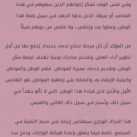
ن
وفي نفس الوقت نشكر إخوانهم الذين سبقوهم في هذه
ي
المناصب أو غيرها، الذين بذلوا الجهد في سبيل رفعة هذا
ا
الوطن، وعملوا بجد وإخلاص..، ولا ننتقص من دورهم شيئاً.
من المؤكد أن كل مرحلة تحتاج لدماء جديدة، يُدفع بها من أجل
تطوير أداء العمل، وتقديم مبادرات نوعية تهدف لرفعة شأن
الوطن، وتقديم خدمات مميزة للمواطن.. فهم الوطن والمواطن
وكيفية الارتقاء به، والحفاظ على رفاهية المواطن، هو الهاجس
الأول والأخير لدى قيادة هذا الوطن، التي لا تألو جهداً في
سبيل ذلك، وتُسخر في سبيل ذلك الغالي والنفيس.
هذا الحراك الوزاري سينعكس إيجابا على مسار التنمية في
المجتمع، خاصة فيما يتعلق بإعادة هيكلة الوزارات، ودمج عدد