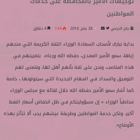
توجيهات الأمير بالمحافظة على خدمات
المواطنين
جابر الحرمي
ت
أ
28 يناير, 2016
144
4 دقائق
ا
ر
بداية نبارك لأصحاب السعادة الوزراء الثقة الكريمة التي منحهم
ب
س
ع
ل
إياها، سمو الأمير المفدى، حفظه الله ورعاه، بتعيينهم في
ع
ب
ل
ر
هذه المناصب، ونحن على ثقة بأنهم أهل لها، ونتمنى لهم
ى
ي
التوفيق والسداد في المهام الجديدة التي سيتولونها..، خاصة
ت
د
و
ا
كما أشار سمو الأمير حفظه الله خلال لقائه مع مجلس الوزراء
ي
إ
مخاطباً الوزراء « إن مسؤوليتكم في ظل انخفاض أسعار النفط
ت
ل
ر
ك
أكبر، ولكن خدمة المواطنين وطريقة عيشهم يجب ألا تتأثر بهذه
ت
الأوضاع».
ر
و