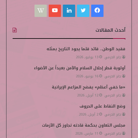
ف
ت
ل
ي
W
ي
و
ي
و
i
أحدث المقالات
س
ي
ن
ت
k
ب
ت
ك
ي
i
فقيد الوطن.. قائد قلما يجود التاريخ بمثله
جابر الحرمي
13 يوليو, 2026
و
ر
د
و
p
أولوية قطر إحلال السلام والأمن بعيداً عن الأضواء
ك
إ
ب
e
جابر الحرمي
16 يونيو, 2026
ن
d
«ما خفي أعظم» يفضح المزاعم الإيرانية
i
جابر الحرمي
12 أبريل, 2026
وضع النقاط على الحروف
a
جابر الحرمي
2 أبريل, 2026
مجلس التعاون بحكمة قادته تجاوز كل الأزمات
جابر الحرمي
11 مارس, 2026