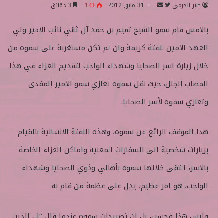
جابر الحرمي
ت
أ
31 مايو, 2012
143
3 دقائق
ا
ر
بالامس قام سمو الشيخ تميم بن حمد آل ثاني نائب الامير ولي
ب
س
ع
ل
العهد الامين بلفتة كريمة وان لم تكن مستغربة على سموه من
ع
ب
ل
ر
خلال زيارة اسر الضحايا وشهداء الواجب لتقديم العزاء في هذا
ى
ي
المصاب الجلل، حيث نقل سموه تعازي سمو الامير المفدى
ت
د
و
ا
وتعازي سموه لأسر الضحايا.
ي
إ
ت
ل
هذا الموقف الرائع من سموه، وهذه اللفتة الانسانية بالقيام
ر
ك
ت
بزيارات شخصية الى السفارات المعنية واماكن العزاء الخاصة
ر
بالاسر، التقى خلالها سموه بأهالي وذوي الضحايا وشهداء
و
ن
الواجب، هو امر عظيم، يدل على عظمة من قام به.
ي
ا
وليس هذا فحسب، بل ان تصريحات سموه عندما قال “ان الذين