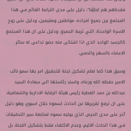
فقدناهم هم ابناؤنا”، دليل على مدى الترابط القائم في هذا
المجتمع بين جميع افراده، مواطنين ومقيمين، ودليل على روح
الاسرة الواحدة، التي تربط الجميع، ودليل على ان هذا المجتمع
كالجسد الواحد الذي اذا اشتكى منه عضو تداعى له سائر
الاعضاء بالسهر والحمى.
وسبق هذا كما نعلم تشكيل لجنة للتحقيق امر بها سمو نائب
الامير حفظه الله ورعاه، واسند رئاستها الى سعادة السيد
عبدالله بن حمد العطية رئيس هيئة الرقابة الادارية والشفافية،
على ان ترفع تقريرها عن الحادث لسموه خلال اسبوع، وهو دليل
آخر على مدى الحرص الذي يوليه سموه لمتابعة سير التحقيقات
في هذا الحادث الاليم، وعدم الاكتفاء فقط بتشكيل اللجنة، بل