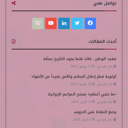
تواصل معي
ف
ت
ل
ي
W
ي
و
ي
و
i
أحدث المقالات
س
ي
ن
ت
k
ب
ت
ك
ي
i
فقيد الوطن.. قائد قلما يجود التاريخ بمثله
جابر الحرمي
13 يوليو, 2026
و
ر
د
و
p
أولوية قطر إحلال السلام والأمن بعيداً عن الأضواء
ك
إ
ب
e
جابر الحرمي
16 يونيو, 2026
ن
d
«ما خفي أعظم» يفضح المزاعم الإيرانية
i
جابر الحرمي
12 أبريل, 2026
وضع النقاط على الحروف
a
جابر الحرمي
2 أبريل, 2026