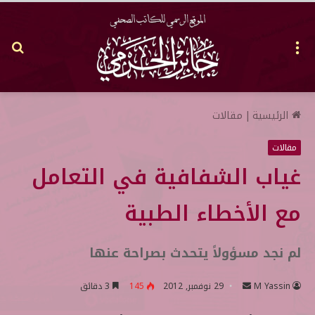
القائمة
بح
عن
الرئيسية
|
مقالات
مقالات
غياب الشفافية في التعامل
مع الأخطاء الطبية
لم نجد مسؤولاً يتحدث بصراحة عنها
M Yassin
أ
29 نوفمبر, 2012
145
3 دقائق
ر