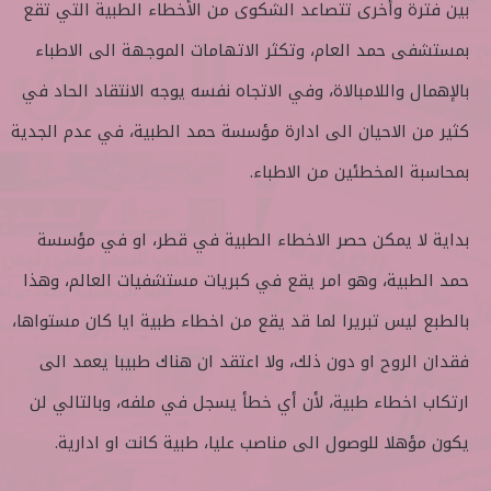
بين فترة وأخرى تتصاعد الشكوى من الأخطاء الطبية التي تقع
س
ل
بمستشفى حمد العام، وتكثر الاتهامات الموجهة الى الاطباء
ب
ر
بالإهمال واللامبالاة، وفي الاتجاه نفسه يوجه الانتقاد الحاد في
ي
كثير من الاحيان الى ادارة مؤسسة حمد الطبية، في عدم الجدية
د
ا
بمحاسبة المخطئين من الاطباء.
إ
ل
بداية لا يمكن حصر الاخطاء الطبية في قطر، او في مؤسسة
ك
ت
حمد الطبية، وهو امر يقع في كبريات مستشفيات العالم، وهذا
ر
بالطبع ليس تبريرا لما قد يقع من اخطاء طبية ايا كان مستواها،
و
ن
فقدان الروح او دون ذلك، ولا اعتقد ان هناك طبيبا يعمد الى
ي
ارتكاب اخطاء طبية، لأن أي خطأ يسجل في ملفه، وبالتالي لن
ا
يكون مؤهلا للوصول الى مناصب عليا، طبية كانت او ادارية.