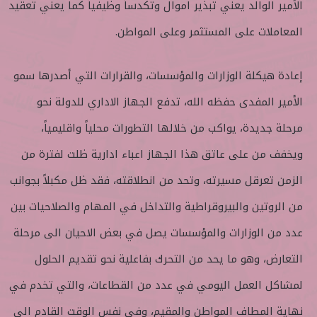
الأمير الوالد يعني تبذير اموال وتكدساً وظيفياً كما يعني تعقيد
المعاملات على المستثمر وعلى المواطن.
إعادة هيكلة الوزارات والمؤسسات، والقرارات التي أصدرها سمو
الأمير المفدى حفظه الله، تدفع الجهاز الاداري للدولة نحو
مرحلة جديدة، يواكب من خلالها التطورات محلياً واقليمياً،
ويخفف من على عاتق هذا الجهاز اعباء ادارية ظلت لفترة من
الزمن تعرقل مسيرته، وتحد من انطلاقته، فقد ظل مكبلاً بجوانب
من الروتين والبيروقراطية والتداخل في المهام والصلاحيات بين
عدد من الوزارات والمؤسسات يصل في بعض الاحيان الى مرحلة
التعارض، وهو ما يحد من التحرك بفاعلية نحو تقديم الحلول
لمشاكل العمل اليومي في عدد من القطاعات، والتي تخدم في
نهاية المطاف المواطن والمقيم، وفي نفس الوقت القادم الى