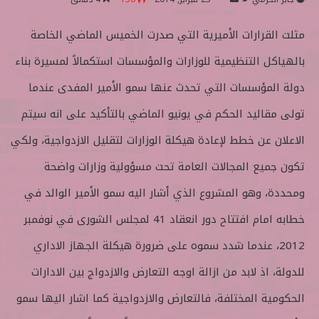
ا
ر
مثلت القرارات الأميرية التي صدرت الخميس الماضي الخاصة
ب
س
ع
ل
بالهياكل التنظيمية للوزارات والمؤسسات استكمالاً لمسيرة بناء
ع
ب
ل
ر
دولة المؤسسات التي تحدث عنها سمو الأمير المفدى عندما
ى
ي
تولى مقاليد الحكم في يونيو الماضي بالتأكيد على انه سيتم
ت
د
و
ا
الاعلان عن خطط لإعادة هيكلة الوزارات لتقليل الازدواجية، ولكي
ي
إ
تكون جميع المجالات العامة تحت مسؤولية وزارات واضحة
ت
ل
ر
ك
ومحددة، وهو المشروع الذي أشار اليه سمو الأمير الوالد في
ت
خطابه امام افتتاح دور انعقاد 41 لمجلس الشورى في نوفمبر
ر
و
2012، عندما شدد سموه على ضرورة هيكلة الجهاز الاداري
ن
للدولة، اذ لابد من ازالة اوجه التعارض والازدواج بين الادارات
ي
ا
الحكومية المختلفة، فالتعارض والازدواجية كما اشار اليها سمو