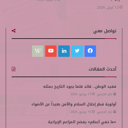
12 أبريل, 2026
تواصل معي
ف
ت
ل
ي
W
ي
و
ي
و
i
أحدث المقالات
س
ي
ن
ت
k
ب
ت
ك
ي
i
فقيد الوطن.. قائد قلما يجود التاريخ بمثله
جابر الحرمي
13 يوليو, 2026
و
ر
د
و
p
أولوية قطر إحلال السلام والأمن بعيداً عن الأضواء
ك
إ
ب
e
جابر الحرمي
16 يونيو, 2026
ن
d
«ما خفي أعظم» يفضح المزاعم الإيرانية