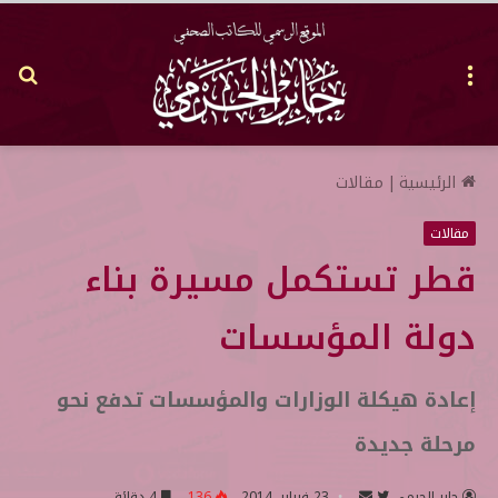
القائمة
بح
عن
الرئيسية
|
مقالات
مقالات
قطر تستكمل مسيرة بناء
دولة المؤسسات
إعادة هيكلة الوزارات والمؤسسات تدفع نحو
مرحلة جديدة
جابر الحرمي
ت
أ
23 فبراير, 2014
136
4 دقائق