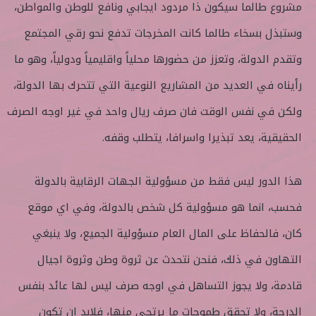
مشروع طالما سيكون ذا مردود ايجابي ونافع للوطن والمواطن،
وستبذل بسخاء طالما كانت المخرجات تدفع نحو رقي المجتمع
وتقدم الدولة، وتعزز من حضورها محلياً واقليمياً ودولياً، وهو ما
رأيناه في العديد من المشاريع النوعية التي تتحرك بها الدولة،
ولكن في نفس الوقت فان صرف ريال واحد في غير اوجه الصرف
الحقيقية، يعد تبذيرا واسرافا، يتطلب وقفه.
هذا الدور ليس فقط من مسؤولية الجهات الرقابية بالدولة
فحسب، انما هو مسؤولية كل شخص بالدولة، وفي اي موقع
كان، فالحفاظ على المال العام مسؤولية الجميع، ولا ينبغي
التهاون في ذلك، فنحن نتحدث عن ثروة وطن وثروة اجيال
قادمة، ولا يجوز التساهل في اوجه صرف ليس لها عائد بنفس
الدرجة، ولا تحقق طموحات ما يرتجى منها، فلابد ان تكون