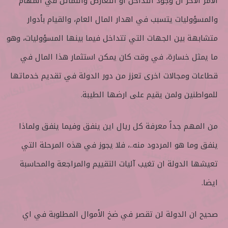
الامر الآخر ان وجود التداخل او التعارض والتماثل في المهام
والمسؤوليات يتسبب في اهدار المال العام، والقيام بأدوار
متشابهة بين الجهات التي تتداخل فيما بينها المسؤوليات، وهو
ما يمثل خسارة، في وقت كان يمكن استثمار هذا المال في
قطاعات ومجالات اخرى تعزز من دور الدولة في تقديم خدماتها
للمواطنين ولمن يقيم على ارضها الطيبة.
من المهم جداً معرفة كل ريال اين ينفق وفيما ينفق ولماذا
ينفق وما هو المردود منه..، فلا يجوز في هذه المرحلة التي
تعيشها الدولة ان تغيب آليات التقييم والمراجعة والمحاسبة
ايضا.
صحيح ان الدولة لن تقصر في ضخ الأموال المطلوبة في اي