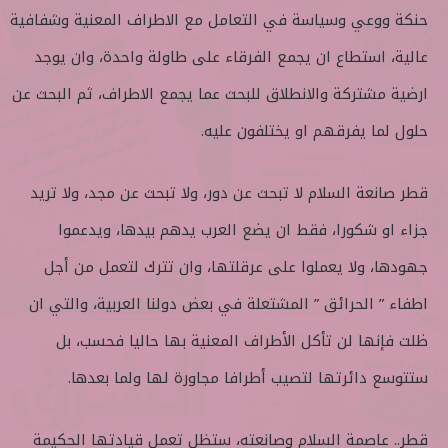
حنكة ووعي وسياسة في التعامل مع الاطراف المعنية وشفافية
عالية، استطاع ان يجمع الفرقاء على طاولة واحدة، وان يوجد
ارضية مشتركة والانطلاق للبحث عما يجمع الاطراف، ثم البحث عن
حلول لما يفرقهم او يختلفون عليه.
قطر صانعة السلام لا تبحث عن دور، ولا تبحث عن مجد، ولا تريد
جزاء او شكورا، فقط ان يضع العرب يدهم بيدها، ويدعموا
جهودها، ولا يعملوا على عرقلتها، وان تترك لتعمل من أجل
اطفاء ” الحرائق ” المشتعلة في بعض دولنا العربية، والتي ان
ظلت فإنها لن تأكل الأطراف المعنية بها حاليا فحسب، بل
ستتوسع دائرتها لتصيب أطرافا مجاورة لها ولما بعدها.
قطر.. عاصمة السلام وصانعته، ستظل تعمل قيادتها الحكيمة