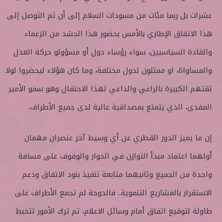
عشرات بل ربما مئات من مسودات السلام إلى أن تم التوصل إلى
هذا الاتفاق الإطاري بالأمس بحضور هذا الحشد من الزعماء
والقادة السياسيين، سواء رؤساء دول أو مسؤولو حركة العدل
والمساواة، او ممثلون لدول مختلفة، وما كان هؤلاء ليحضروا لولا
ثقتهم الكبيرة بالراعي والداعي لهذا الاحتفال وهو سمو الأمير
المفدى، الذي يتمتع بمصداقية عالية لدى جميع الأطراف.
إن ما يميز الدور القطري عن أي وسيط آخر عنصران مهمان
أولهما اعتماد مبدأ التوازن في الحوار والوقوف على مسافة
واحدة من الجميع وثانيهما متابعة تنفيذ بنود الاتفاق ودعم
الاستقرار بالمشاريع التنموية.. فالدوحة لم تجمع الأطراف على
طاولة لتوقيع اتفاق أمام وسائل الاعلام، ثم ترك الأمور تتخبط