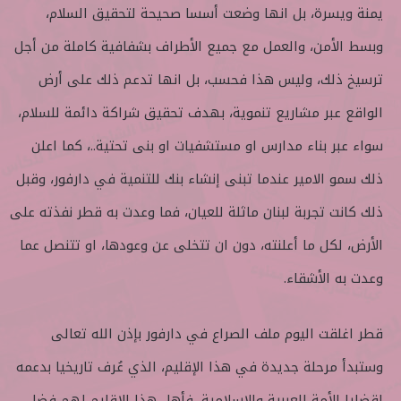
يمنة ويسرة، بل انها وضعت أسسا صحيحة لتحقيق السلام،
وبسط الأمن، والعمل مع جميع الأطراف بشفافية كاملة من أجل
ترسيخ ذلك، وليس هذا فحسب، بل انها تدعم ذلك على أرض
الواقع عبر مشاريع تنموية، بهدف تحقيق شراكة دائمة للسلام،
سواء عبر بناء مدارس او مستشفيات او بنى تحتية..، كما اعلن
ذلك سمو الامير عندما تبنى إنشاء بنك للتنمية في دارفور، وقبل
ذلك كانت تجربة لبنان ماثلة للعيان، فما وعدت به قطر نفذته على
الأرض، لكل ما أعلنته، دون ان تتخلى عن وعودها، او تتنصل عما
وعدت به الأشقاء.
قطر اغلقت اليوم ملف الصراع في دارفور بإذن الله تعالى
وستبدأ مرحلة جديدة في هذا الإقليم، الذي عُرف تاريخيا بدعمه
لقضايا الأمة العربية والإسلامية، فأهل هذا الاقليم لهم فضل