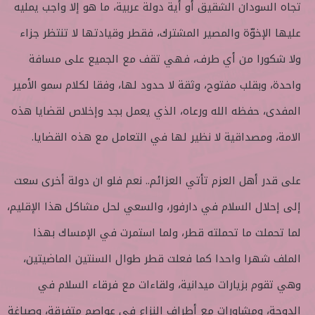
تجاه السودان الشقيق أو أية دولة عربية، ما هو إلا واجب يمليه
عليها الإخوّة والمصير المشترك، فقطر وقيادتها لا تنتظر جزاء
ولا شكورا من أي طرف، فهي تقف مع الجميع على مسافة
واحدة، وبقلب مفتوح، وثقة لا حدود لها، وفقا لكلام سمو الأمير
المفدى، حفظه الله ورعاه، الذي يعمل بجد وإخلاص لقضايا هذه
الامة، ومصداقية لا نظير لها في التعامل مع هذه القضايا.
على قدر أهل العزم تأتي العزائم.. نعم فلو ان دولة أخرى سعت
إلى إحلال السلام في دارفور، والسعي لحل مشاكل هذا الإقليم،
لما تحملت ما تحملته قطر، ولما استمرت في الإمساك بهذا
الملف شهرا واحدا كما فعلت قطر طوال السنتين الماضيتين،
وهي تقوم بزيارات ميدانية، ولقاءات مع فرقاء السلام في
الدوحة، ومشاورات مع أطراف النزاع في عواصم متفرقة، وصياغة