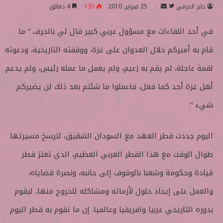
جابر الحرمي
ت
أ
25 فبراير, 2010
135
4 دقائق
ا
ر
في أحد اللقاءات مع مسؤول عربي كبير قال لي بالحرف ” ما
ب
س
ع
ل
قام به أميركم خلال العدوان على غزة، ووقفته التاريخية، ودعوته
ع
ب
ل
ر
لقمة عاجلة، لم يقم به زعيم، ولم يعمل ما عمله رئيس، ولم يدعم
ى
ي
أهل غزة أحد كما فعل، فاعملوا ما شئتم بعد ذلك لن يضيركم
ت
د
و
ا
شيء “.
ي
إ
ت
ل
اليوم جددت قطر العهد مع السودان الشقيق، لترسخ مسيرتها
ر
ك
ت
طوال الوقت مع هذا القطر العربي العظيم، الذي تعتز قطر
ر
قيادة وحكومة وشعبا بالوقوف إلى جانبه، ونصرة قضاياه،
و
ن
والعمل على إيجاد حلول لأزماته ومشاكله للخروج منها، ليقوم
ي
بدوره التاريخي عربيا وافريقيا وعالميا. إن ما تقوم به قطر اليوم
ا