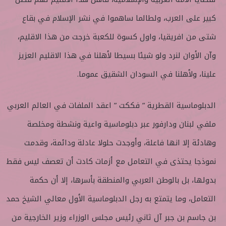
كبير على العرب، ولطالما ساهموا في نشر الإسلام في بقاع
شتى من افريقيا، واول كسوة للكعبة خرجت من هذا الاقليم،
وآن الأوان لنرد ولو شيئا بسيطا لأهلنا في هذا الاقليم العزيز
علينا، ولأهلنا في السودان الشقيق عموما.
الدبلوماسية القطرية ” فككت ” اعقد الملفات في العالم العربي
ملفي لبنان ودارفور عبر دبلوماسية واعية ونشطة ومخلصة
وهادئة إلا انها فاعلة، وأوجدت حلولا عادلة ودائمة، وقدمت
نموذجا يحتذى في التعامل مع أزمات كادت أن تعصف ليس فقط
بدولها، بل بالوطن العربي والمنطقة بأسرها، إلا أن حكمة
التعامل، وما يتمتع به رجل الدبلوماسية الأول معالي الشيخ حمد
بن جاسم بن جبر آل ثاني رئيس مجلس الوزراء وزير الخارجية من