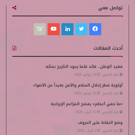
تواصل معي
ف
ت
ل
ي
W
ي
و
ي
و
i
أحدث المقالات
س
ي
ن
ت
k
ب
ت
ك
ي
i
فقيد الوطن.. قائد قلما يجود التاريخ بمثله
جابر الحرمي
13 يوليو, 2026
و
ر
د
و
p
أولوية قطر إحلال السلام والأمن بعيداً عن الأضواء
ك
إ
ب
e
جابر الحرمي
16 يونيو, 2026
ن
d
«ما خفي أعظم» يفضح المزاعم الإيرانية
i
جابر الحرمي
12 أبريل, 2026
وضع النقاط على الحروف
a
جابر الحرمي
2 أبريل, 2026