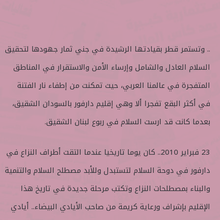
.. وتستمر قطر بقيادتها الرشيدة في جني ثمار جهودها لتحقيق
السلام العادل والشامل وإرساء الأمن والاستقرار في المناطق
المتفجرة في عالمنا العربي، حيث تمكنت من إطفاء نار الفتنة
في أكثر البقع تفجرا ألا وهي إقليم دارفور بالسودان الشقيق،
بعدما كانت قد ارست السلام في ربوع لبنان الشقيق.
23 فبراير 2010.. كان يوما تاريخيا عندما التقت أطراف النزاع في
دارفور في دوحة السلام لتستبدل وللأبد مصطلح السلام والتنمية
والبناء بمصطلحات النزاع وتكتب مرحلة جديدة في تاريخ هذا
الإقليم بإشراف ورعاية كريمة من صاحب الأيادي البيضاء.. أيادي