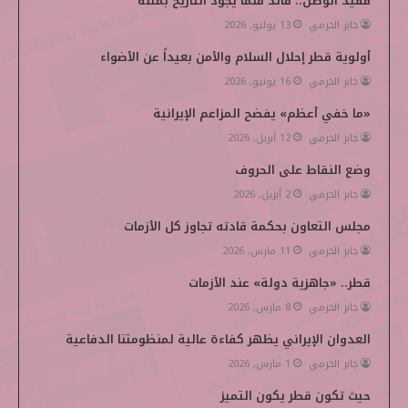
فقيد الوطن.. قائد قلما يجود التاريخ بمثله
جابر الحرمي
13 يوليو, 2026
و
ر
د
و
p
أولوية قطر إحلال السلام والأمن بعيداً عن الأضواء
ك
إ
ب
e
جابر الحرمي
16 يونيو, 2026
ن
d
«ما خفي أعظم» يفضح المزاعم الإيرانية
i
جابر الحرمي
12 أبريل, 2026
وضع النقاط على الحروف
a
جابر الحرمي
2 أبريل, 2026
مجلس التعاون بحكمة قادته تجاوز كل الأزمات
جابر الحرمي
11 مارس, 2026
قطر.. «جاهزية دولة» عند الأزمات
جابر الحرمي
8 مارس, 2026
العدوان الإيراني يظهر كفاءة عالية لمنظومتنا الدفاعية
جابر الحرمي
1 مارس, 2026
حيث تكون قطر يكون التميز