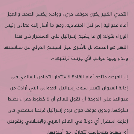
التحدي الكبير يكون بموقف جريء وواضح يكسر الصمت والعجز
أمام عدوانية إسرائيل المتمادية، وهو ما أشار إليه معالي رئيس
الوزراء بقوله: إن ما يشجع إسرائيل على الاستمرار في هذا
النهج هو الصمت، بل بالأحرى عجز المجتمع الدولي عن محاسبتها
وعدم وجود عواقب لأي جريمة ترتكبها».
إن الفرصة متاحة أمام القادة لاستثمار التضامن العالمي في
إدانة العدوان لتغيير سلوك إسرائيل العدواني التي أرادت من
عدوانها على الدوحة أن تقول للعالم أن لا خطوط حمراء تضبط
سلوكها. وبدون موقف قوي يردع إسرائيل فإنها ستمضي في
زعزعة استقرار أي دولة في العالم العربي والإسلامي وتقويض
أي جهود دبلوماسية تتعارض مع أجندتها.