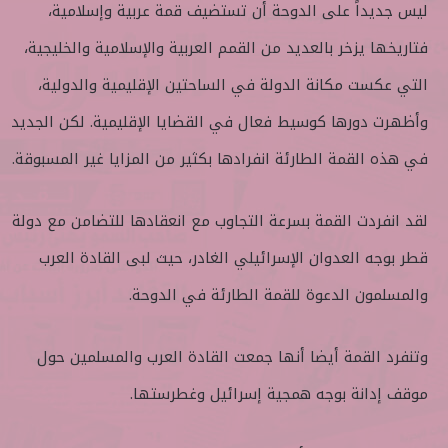
ليس جديداً على الدوحة أن تستضيف قمة عربية وإسلامية،
ب
س
ع
ل
فتاريخها يزخر بالعديد من القمم العربية والإسلامية والخليجية،
ع
ب
ل
ر
التي عكست مكانة الدولة في الساحتين الإقليمية والدولية،
ى
ي
وأظهرت دورها كوسيط فعال في القضايا الإقليمية. لكن الجديد
ت
د
و
ا
في هذه القمة الطارئة انفرادها بكثير من المزايا غير المسبوقة.
ي
إ
ت
ل
لقد انفردت القمة بسرعة التجاوب مع انعقادها للتضامن مع دولة
ر
ك
ت
قطر بوجه العدوان الإسرائيلي الغادر، حيث لبى القادة العرب
ر
والمسلمون الدعوة للقمة الطارئة في الدوحة.
و
ن
ي
وتنفرد القمة أيضا أنها جمعت القادة العرب والمسلمين حول
ا
موقف إدانة بوجه همجية إسرائيل وغطرستها.