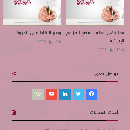
«ما خفي أعظم» يفضح المزاعم
وضع النقاط على الحروف
الإيرانية
2 أبريل, 2026
12 أبريل, 2026
تواصل معي
ف
ت
ل
ي
W
ي
و
ي
و
i
أحدث المقالات
س
ي
ن
ت
k
ب
ت
ك
ي
i