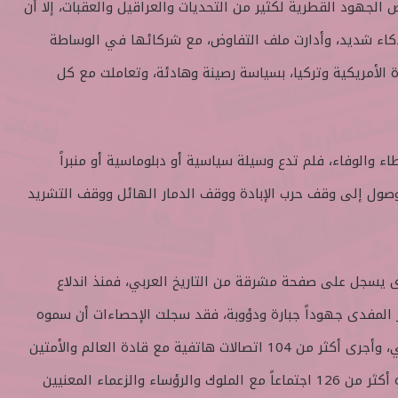
 الجهود القطرية لكثير من التحديات والعراقيل والعقبات، إلا أن
كاء شديد، وأدارت ملف التفاوض، مع شركائها في الوساطة
 الأمريكية وتركيا، بسياسة رصينة وهادئة، وتعاملت مع كل
ء والوفاء، فلم تدع وسيلة سياسية أو دبلوماسية أو منبراً
ه للوصول إلى وقف حرب الإبادة ووقف الدمار الهائل ووقف التشريد
دى يسجل على صفحة مشرقة من التاريخ العربي، فمنذ اندلاع
ر المفدى جهوداً جبارة ودؤوبة، فقد سجلت الإحصاءات أن سموه
قام بـ 250 خطوة بشكل شخصي، وأجرى أكثر من 104 اتصالات هاتفية مع قادة العالم والأمتين
العربية والإسلامية، وعقد سموه أكثر من 126 اجتماعاً مع الملوك والرؤساء والزعماء المعنيين