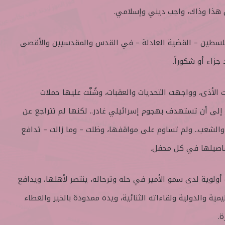
هذا وذاك، واجب ديني وإسلامي.
سطين – القضية العادلة – في القدس والمقدسيين والأقصى
جزاء أو شكوراً.
الأذى، وواجهت التحديات والعقبات، وشُنّت عليها حملات
 إلى أن تستهدف بهجوم إسرائيلي غادر.. لكنها لم تتراجع عن
الشعب.. ولم تساوم على مواقفها، وظلت – وما زالت – تدافع
فاصيلها في كل محفل.
ولوية لدى سمو الأمير في حله وترحاله، ينتصر لأهلها، ويدافع
ية والدولية ولقاءاته الثنائية، ويده ممدودة بالخير والعطاء
.