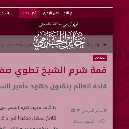
أولوية قطر 
بسم الله الرحمن الرحيم
آخر الأخبار
الرئيسية
|
مقالات
|
قمة شرم الشيخ تطوي صفحة حرب الإبا
مقالات
قمة شرم الشيخ تطوي صفحة
قادة العالم يثمّنون جهود «أمير الس
إذا كانت مدينة شرم الشيخ في
جابر الحرمي
ت
أ
التاريخ سيظل محفوراً في ذاكرت
ا
ر
14 أكتوبر, 2025
ب
س
ملل، بحكمة وإرادة وإخلاص لإنه