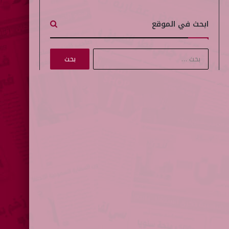
ابحث في الموقع
ا
ل
ب
ح
ث
ع
ن
: