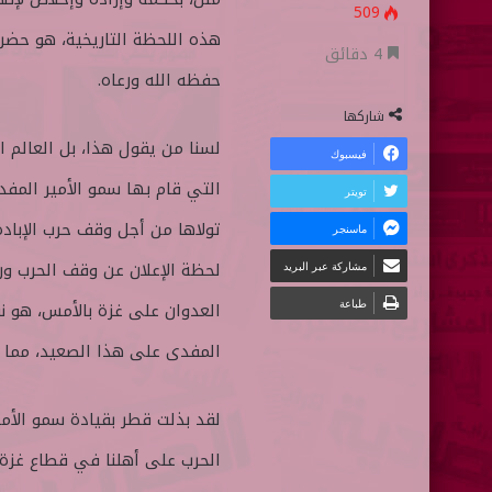
509
ع
ل
هذه اللحظة التاريخية، هو حضر
ع
ب
4 دقائق
حفظه الله ورعاه.
ل
ر
ى
ي
شاركها
ت
د
لسنا من يقول هذا، بل العالم ا
فيسبوك
و
ا
التي قام بها سمو الأمير المفد
تويتر
ي
إ
تولاها من أجل وقف حرب الإباد
ماسنجر
ت
ل
ر
ك
لحظة الإعلان عن وقف الحرب ور
مشاركة عبر البريد
ت
طباعة
العدوان على غزة بالأمس، هو نف
ر
المفدى على هذا الصعيد، مما جعل
و
ن
ي
ا
الحرب على أهلنا في قطاع غزة،