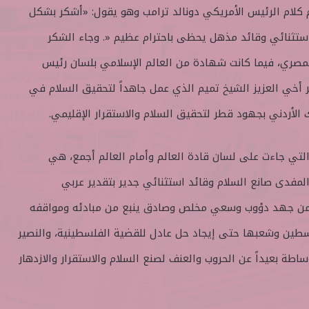
 كلام الرئيس الأمريكي دونالد ترامب وهو يقول: «أشكر بشكل
ستثنائي وقائد مذهل يحظى باحترام عظيم «. وجاء الشكر
لمصري، فيما كانت شهادة من العالم الإسلامي بلسان رئيس
ر أخي العزيز الشيخ تميم الذي عمل جاهداً لتحقيق السلام في
الأردني بجهود قطر لتحقيق السلام والاستقرار الإقليمي.
تي جاءت على لسان قادة العالم وأمام العالم أجمع، هي
لمفدى صانع السلام وقائد استثنائي جدير بتقدير عربي
 من جهد دؤوب وسعي مخلص وصادق ينبع من مبادئه ومواقفه
فلسطين وشعبها حتى إيجاد حل عادل للقضية الفلسطينية، والنصير
وساطة بعيداً عن الحروب والعنف لصنع السلام والاستقرار والازدهار