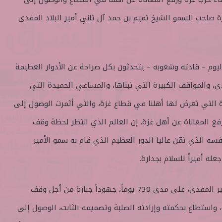
ة صاحب السمو الشيخ تميم بن حمد آل ثاني أمير البلاد المفدى
ليوم – قادته وشعوبه – يتحدثون بكل صراحة عن الأدوار العظيمة
ى، والمواقف الكبيرة التي تبناها، والمساعي الحميدة التي
ة التي تعرض لها أهلنا في قطاع غزة، والتي أثمرت الوصول إلى
فع المعاناة عن أهل غزة. إن العالم الذي انتظر لحظة وقف
سه الذي ثمّن عاليا الدور العظيم الذي قام به سمو الأمير
ه أميراً للسلام بجدارة.
لقد بذلت قطر بقيادة سمو الأمير المفدى، على مدى 730 يوماً، جهوداً جبارة من أجل وقف
 واستطاع بحكمته وإرادته الصلبة وتصميمه الثابت، الوصول إلى