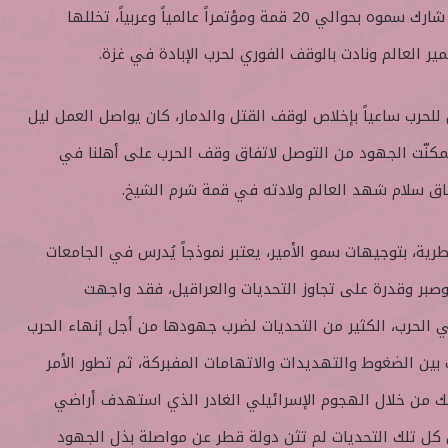
بملف القضية الفلسطينية، كما شارك سموه بحوالي 20 قمة ومؤتمراً عالمياً وعربياً، تخللها
ر العالم ونادت بالوقف الفوري لحرب الإبادة في غزة.
 للحرب ساعياً بإخلاص لوقف القتل والدمار، كان يواصل العمل ليل
تمكنّت الجهود من التوصل لاتفاق وقف الحرب على أهلنا في
اق سلام شهد العالم ولادته في قمة شرم الشيخ.
طرية، بتوجيهات سمو الأمير، يعتبر نموذجاً يُدرس في الجامعات
وصبر وقدرة على تجاوز التحديات والعراقيل، فقد واجهت
ي الحرب، الكثير من التحديات لضرب جهودها من أجل إنهاء الحرب
بين الضغوط والتهديدات والاتهامات المفبركة، ثم تطور الأمر
لك من خلال الهجوم الإسرائيلي الغادر الذي استهدف أراضي
كل تلك التحديات لم تثن دولة قطر عن مواصلة بذل الجهود