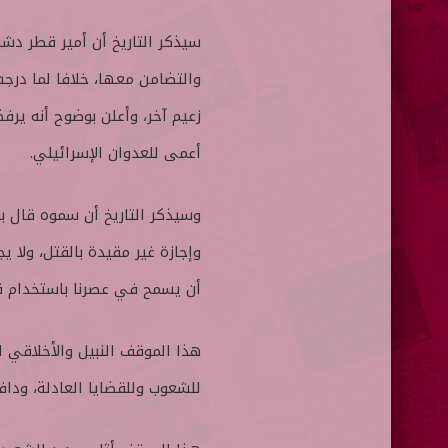
سيذكر التاريخ أن أمير قطر د
والتضامن معها، خلافا لما درج
زعيم آخر، وأعلن بوضوح أنه ير
أعمى للعدوان الإسرائيلي.
وسيذكر التاريخ أن سموه قال بص
وإجازة غير مقيدة بالقتل، ولا ي
أن يسمح في عصرنا باستخدام ق
هذا الموقف النبيل والأخلاقي ل
للشعوب وللقضايا العادلة، وداف