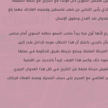
سين لمجلس الشورى كان موعدا مع التاريخ، مع لحظة الحقيقة،
الذي يأبى التخلي عن شعب فلسطين وقضيته العادلة، مهما بلغ
لعدوان ضد العدل وحقوق الإنسان.
يخ لأنها أول مرة يبدأ صاحب السمو خطابه السنوي أمام مجلس
 خارجي، باعتبار أن هذا الخطاب موجه للداخل بقدر كبير،
 المرحلة المقبلة، ويضع خريطة طريق للحكومة في عملها
موه ذلك، وكسر هذا العرف، ليبدأ بالحديث عن القضية
تعيش مرحلة فارقة من التاريخ، في ظل هذا العدوان البربري
مر العالمي مع المجرم على حساب الضحية، ومنحه الغطاء لارتكاب