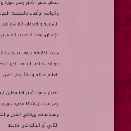
خطاب سمو الأمير رسم صورة واض
والواضح، وأهاب بالمجتمع الدو
الشرسة والعدوان الغاشم ضد 
الإنسان، وضد التهجير القسري ا
هذه الحقيقة سوف يسجلها التا
مواقف صاحب السمو الذي انتص
العالم عنهم وتلكأ بعض العرب
انتصار سمو الأمير لفلسطين ليس
جغرافية، بل لأنها قضية حق و
ومقدساته، ويعاني القتل والتشر
الثاني أو الثالث في تاريخه.