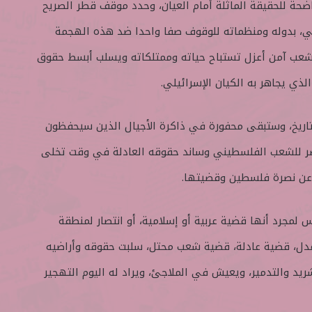
حة للحقيقة الماثلة أمام العيان، وحدد موقف قطر الصريح
لي، بدوله ومنظماته للوقوف صفا واحدا ضد هذه الهجمة
شعب آمن أعزل تستباح حياته وممتلكاته ويسلب أبسط حقوق
لذي يجاهر به الكيان الإسرائيلي.
ريخ، وستبقى محفورة في ذاكرة الأجيال الذين سيحفظون
ر للشعب الفلسطيني وساند حقوقه العادلة في وقت تخلى
 عن نصرة فلسطين وقضيتها.
 لمجرد أنها قضية عربية أو إسلامية، أو انتصار لمنطقة
عدل، قضية عادلة، قضية شعب محتل، سلبت حقوقه وأراضيه
يد والتدمير، ويعيش في الملاجئ، ويراد له اليوم التهجير