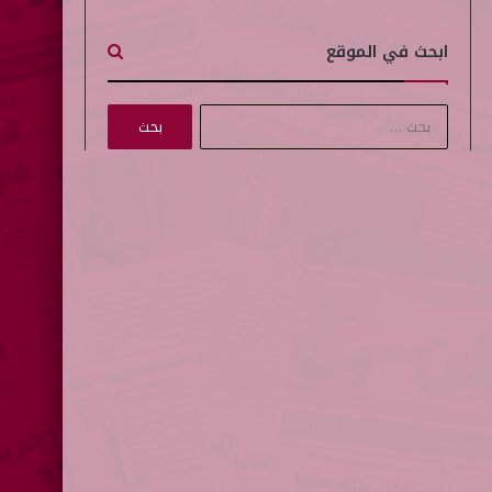
ابحث في الموقع
ا
ل
ب
ح
ث
ع
ن
: