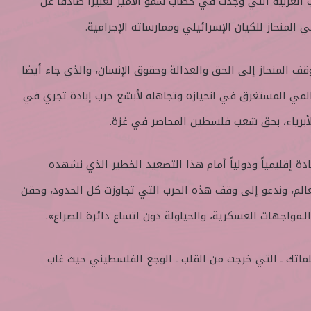
العربية التي وجدت في خطاب سمو الأمير تعبيرا صادقا عن
 المنحاز للكيان الإسرائيلي وممارساته الإجرامية.
قف المنحاز إلى الحق والعدالة وحقوق الإنسان، والذي جاء أيضا
لمي المستغرق في انحيازه وتجاهله لأبشع حرب إبادة تجري في
لأبرياء، بحق شعب فلسطين المحاصر في غزة.
 إقليمياً ودولياً أمام هذا التصعيد الخطير الذي نشهده
الم، وندعو إلى وقف هذه الحرب التي تجاوزت كل الحدود، وحقن
الـمواجهات العسكرية، والحيلولة دون اتساع دائرة الصراع».
ماتك ـ التي خرجت من القلب ـ الوجع الفلسطيني حيث غاب