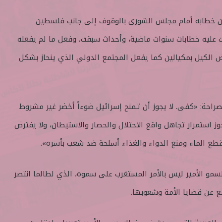
شن خطابه أمام مجلس الشورى بالوقوف إلى جانب فلسطين
ت عليه خطابات سنوات ماضية، وأحداث سبقت، وفعل ما لم يفعله
فض الكيل بمكيالين كما يفعل المجتمع الدولي الذي ينحاز بشكل
راحة: «كفى. لا يجوز أن تـمنح إسرائيل ضوءاً أخضر غير مشروط
جوز استمرار تجاهل واقع الاحتلال والحصار والاستيطان، ولا يفترض
طع الماء ومنع الدواء والغذاء أسلحة ضد شعب بأسره».
سمو الأمير ليس بالأمر المستغرب على سموه، الذي لطالما انتصر
ع عن قضايا الأمة وشعوبها.