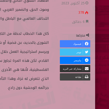
الانعقاد السنوي الثاني والخم
ا
ر
25 أكتوبر, 2023
ب
س
وصوت الحق، والضمير العربي، 
378
ع
ل
التحالف العالمي مع الباطل وا
ع
ب
6 دقائق
ل
ر
كان هذا الخطاب لحظة من التار
ى
ي
شاركها
ت
د
الشورى بالحديث عن قضية أو شأن
فيسبوك
و
ا
ويرسم استراتيجية العمل خلال
تويتر
ي
إ
القادم، لكن هذه المرة تجاوز س
ماسنجر
ت
ل
ر
ك
الفلسطينية، لأنها هي الأخرى 
مشاركة عبر البريد
ت
طباعة
الذي تتعرض له غزة، وهذا التآ
ر
جرائمه الوحشية دون رادع.
و
ن
ي