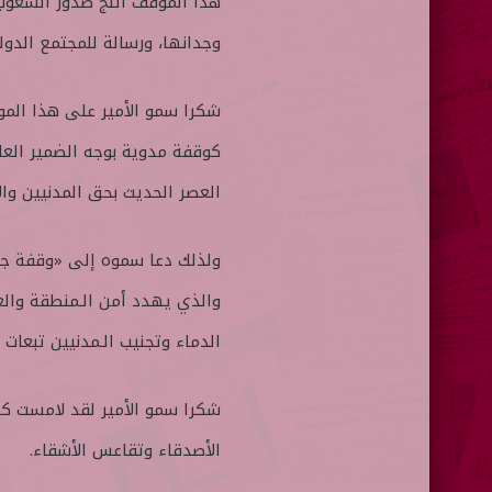
هذا الموقف أثلج صدور الشعوب 
وجدانها، ورسالة للمجتمع الدولي
شكرا سمو الأمير على هذا المو
كوقفة مدوية بوجه الضمير العا
العصر الحديث بحق المدنيين وا
ولذلك دعا سموه إلى «وقفة جادة
والذي يهدد أمن الـمنطقة والع
الدماء وتجنيب الـمدنيين تبعات 
شكرا سمو الأمير لقد لامست كل
الأصدقاء وتقاعس الأشقاء.