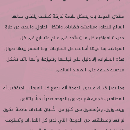
منتدى الدوحة بات يشكل علامة فارقة كمنصة يلتقي خلالها
العالم للتحاور ومناقشة قضاياه، وابتكار الحلول، والبحث عن طرق
جديدة لمواكبة كل ما يُستَجد في عالم متسارع في كل
المجالات، بما فيها أساليب حل المنازعات، وما استمراريتها طوال
هذه السنوات، إلا دليل على نجاحها وتميزها، وأنها باتت تشكل
مرجعية مهمة على الصعيد العالمي.
وما يميز كذلك منتدى الدوحة أنه يجمع كل الفرقاء، المتفقين أو
المختلفين، فجميعهم يجدون بالدوحة صدراً رحباً، يلتقون
ويتحاورون، ويؤسسون في كثير من الأحيان للقاءات قادمة، تكون
نواتها ومنطلقها من الدوحة، التي تدير كل اللقاءات وتستوعب