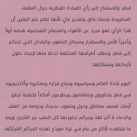
قطر، والاستماع إلى رأي القيادة القطرية حيال الملفات
المطروحة بإنصات بالغ، وتقدير عالٍ، لأنها تعلم علم اليقين أن
هذا الرأي لهو مجرد عن الأهواء والمصالح الشخصية، هدفه أولاً
وأخيراً الأمن والاستقرار ومصالح الشعوب والبلدان التي تحتكم
إلى قطر، وتطلب أطرافها المختلفة تدخلا منها لإيجاد حلول
لأزماتها ومشاكلها.
اليوم قادة العالم وسياسيوه وصناع قراره ومفكروه وأكاديميوه
في قطر يتحاورون ويتناقشون ويطرحون أفكاراً لكيفية تجاوز
أزمات تعصف بمناطق ودول وشعوب عديدة، ودوامة من العنف
والدماء لا آخر لها، وجرائم تجاوزتها كل الحقب عبر التاريخ، وربما
ما نشاهده لأكثر من عام في غزة نموذج لهذه الجرائم المُرتَكَبَة،