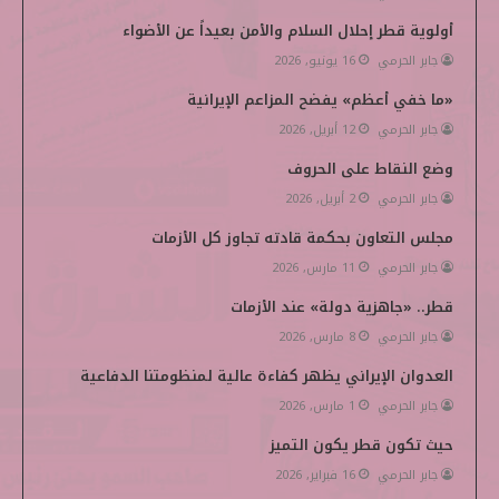
و
ر
د
و
p
أولوية قطر إحلال السلام والأمن بعيداً عن الأضواء
ك
إ
ب
e
جابر الحرمي
16 يونيو, 2026
ن
d
«ما خفي أعظم» يفضح المزاعم الإيرانية
i
جابر الحرمي
12 أبريل, 2026
وضع النقاط على الحروف
a
جابر الحرمي
2 أبريل, 2026
مجلس التعاون بحكمة قادته تجاوز كل الأزمات
جابر الحرمي
11 مارس, 2026
قطر.. «جاهزية دولة» عند الأزمات
جابر الحرمي
8 مارس, 2026
العدوان الإيراني يظهر كفاءة عالية لمنظومتنا الدفاعية
جابر الحرمي
1 مارس, 2026
حيث تكون قطر يكون التميز
جابر الحرمي
16 فبراير, 2026