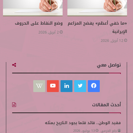
«ما خفي أعظم» يفضح المزاعم
وضع النقاط على الحروف
الإيرانية
2 أبريل, 2026
12 أبريل, 2026
تواصل معي
ف
ت
ل
ي
W
ي
و
ي
و
i
أحدث المقالات
س
ي
ن
ت
k
ب
ت
ك
ي
i
فقيد الوطن.. قائد قلما يجود التاريخ بمثله
جابر الحرمي
13 يوليو, 2026