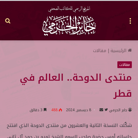
القائمة
بح
عن
الرئيسية
|
مقالات
مقالات
منتدى الدوحة.. العالم في
قطر
جابر الحرمي
ت
أ
8 ديسمبر, 2024
488
3 دقائق
ا
ر
شكَّلت النسخة الثانية والعشرون من منتدى الدوحة الذي افتتح
ب
س
ع
ل
جلساته أمس حضرة صاحب السمو الشيخ تميم بن حمد آل ثاني