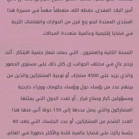
ع
ب
ل
ر
أمير البلاد المفدى، حفظه الله، منعطفاً مهماً في مسيرة هذا
ى
ي
المنتدى الممتدة لنحو ربع قرن من الحوارات والنقاشات الثرية
ت
د
و
ا
في قضايا إقليمية وعالمية متعددة المجالات.
ي
إ
ت
ل
النسخة الثانية والعشرون ـ التي حملت شعار حتمية الابتكار ـ أتت
ر
ك
ت
بزخم عالٍ في مختلف الجوانب، إن كان ذلك على مستوى الحضور
ر
والذي يزيد على 4500 مشارك، أو نوعية المشاركين والذين من
و
ن
بينهم عدد من رؤساء دول ورؤساء حكومات ووزراء خارجية
ي
ومسؤولين كبار وصناع قرار ـ أو تعدد الدول التي يمثلها
ا
المشاركون والتي يصل عددها إلى 150 دولة أتى منها هذا
العدد الضخم من المشاركين، أو عدد الجلسات التي بلغت 80
جلسة ركزت على قضايا عالمية مُلحة والأكثر خطورة في العالم،