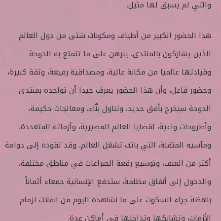
والتي لم يسبق لها مثيل.
هذا الحضور الكبير من أطياف ومكونات شتى من دول العالم
الذين يشاركون بالمنتدى، يبرهن على ما تتمتع به الدوحة
وقيادتها عالميا من مكانة عالية، ومصداقية رفيعة، وثقة كبيرة،
وحضور فاعل، وأن هذا الحضور يعرف جيدا أن تواجده بمنتدى
الدوحة سيخرج بأفق جديد، وتناول بنَّاء، ومعالجات حكيمة،
وأطروحات واعية، لقضايا العالم المصيرية، وأزماته المتعددة،
ومآسيه المثقلة، التي باتت تشغل العالم، وقد تقوده إلى دوامة
أكثر من العنف، وتوسيع رقعة الصراعات في مناطق مختلفة،
والدخول إلى أنفاق مظلمة، ستدفع الإنسانية جمعاء أثماناً
باهظة جراء السكوت على ما نشاهده اليوم من انفلات لزمام
الأزمات، وتشابكها وتداخلها في أماكن عدة.