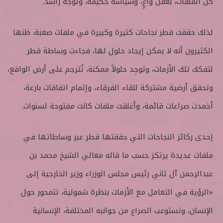
كل الملفات، بعقل واعٍ، وسياسة حكيمة، وتوجُّه راشد.
لذلك حققت قطر نجاحات كثيرة وكبيرة في ملفات صعبة، ظنها
الكثيرون أنه لا يمكن إيجاد حلول لها، فجاءت وساطة قطر
لتفكك تلك الأزمات، وتوجِد حلولاً ممكنة، تُترجم على أرض الواقع،
وتحقق أرضية مشتركة للقاء الفرقاء، وإتمام اتفاقات بارعة،
أخمدت صراعات قائمة، وأغلقت ملفات كانت مفتوحة لسنوات.
إحدى ركائز النجاحات التي حققتها قطر عبر وساطاتها في
ملفات عديدة يرتكز حسب ما قاله معالي الشيخ محمد بن
عبدالرحمن آل ثاني رئيس مجلس الوزراء وزير الخارجية إلى
«الرؤية في التعامل مع الأزمات بنظرة شمولية، تتمحور حول
الإنسان، وتستوعب الصراع من جوانبه المختلفة، الإنسانية