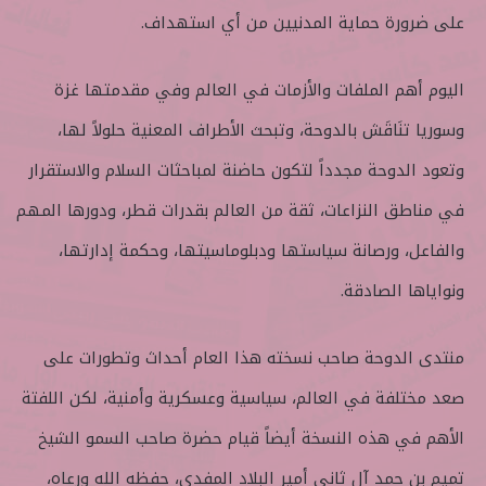
على ضرورة حماية المدنيين من أي استهداف.
اليوم أهم الملفات والأزمات في العالم وفي مقدمتها غزة
وسوريا تنَاقَش بالدوحة، وتبحث الأطراف المعنية حلولاً لها،
وتعود الدوحة مجدداً لتكون حاضنة لمباحثات السلام والاستقرار
في مناطق النزاعات، ثقة من العالم بقدرات قطر، ودورها المهم
والفاعل، ورصانة سياستها ودبلوماسيتها، وحكمة إدارتها،
ونواياها الصادقة.
منتدى الدوحة صاحب نسخته هذا العام أحداث وتطورات على
صعد مختلفة في العالم، سياسية وعسكرية وأمنية، لكن اللفتة
الأهم في هذه النسخة أيضاً قيام حضرة صاحب السمو الشيخ
تميم بن حمد آل ثاني أمير البلاد المفدى، حفظه الله ورعاه،