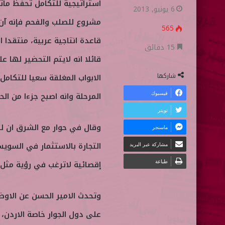
استراتيجية للتكامل تحفظ ماتب
ا
ر
6 يونيو, 2013
ب
س
مشروع للصلب والفحم فإنه آن ا
565
ع
ل
قاعدة انتاجية عربية، منتقدا 
ع
ب
15 دقائق
قائلا انه لايتم التحضير لها 
ل
ر
ى
ي
شاركها
الابواب المغلقة سعيا للتكام
ت
د
فيسبوك
المرحلة وانه اصبح جزءا من الح
و
ا
تويتر
ي
إ
وقال في حوار مع الشرق ان ل
ماسنجر
ت
ل
ر
ك
التجارة بالاستثمار في السوي
مشاركة عبر البريد
ت
طباعة
إقصائية لاترغب في رؤية مثل 
ر
و
وتحدث الامير الحسن عن الاو
ن
على دول الجوار خاصة الاردن
ي