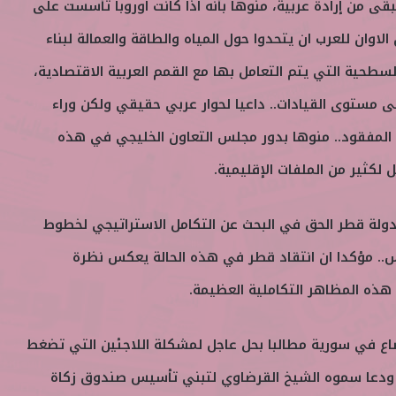
قى من إرادة عربية، منوها بأنه اذا كانت اوروبا تأسست على
لاوان للعرب ان يتحدوا حول المياه والطاقة والعمالة لبناء
السطحية التي يتم التعامل بها مع القمم العربية الاقتصادية،
على مستوى القيادات.. داعيا لحوار عربي حقيقي ولكن وراء
ل المفقود.. منوها بدور مجلس التعاون الخليجي في هذه
ل لكثير من الملفات الإقليمية.
دولة قطر الحق في البحث عن التكامل الاستراتيجي لخطوط
س.. مؤكدا ان انتقاد قطر في هذه الحالة يعكس نظرة
هذه المظاهر التكاملية العظيمة.
ضاع في سورية مطالبا بحل عاجل لمشكلة اللاجئين التي تضغط
، ودعا سموه الشيخ القرضاوي لتبني تأسيس صندوق زكاة