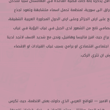
آن يذكرنا بانه كانت قضية القاعدة في افغانستان سببا للتدخل
عراق الى سورية، لمنظمة تحمل اسماء متشابهة وتعود لجذع
ع على ارض الجزائر وعلى ارض الدول المجاورة العربية الشقيقة،
عصامي نابع من الشعور لدى الجيل في غياب الرؤية في غياب
 براغ حيث افرز فاليسا وهافيل، ونحن مع شديد الاسف لاتجد لدينا
جتماعي اقتصادي او برامج، بسبب غياب القيادات او الاقصاء
ض ان تثري الركب.
الامير — للواقع العربي الذي حاولت بعض الانظمة، حيث تكرس