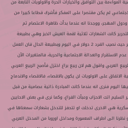
ية المواءمة بين التوافق والخيارات الحرة والاولويات النابعة من
الاجتماعي لم يكن مقتصرا على المفكر فأشرك قطاعا كبيرا من
ودول المهجر، ووجدنا انه عندما بدأت ظاهرة الاعتصام ثم
تحرير كانت الشعارات ثلاثية لقمة العيش الخبز وهي بطبيعة
الحال تعكس واقعا تعيشه مصر حيث نصيب الفرد 2 دولار في اليوم وبطبيعة الحال فان العمل
الاستقرار والعدالة الاجتماعية والحرية، فالمتغيرات الآن
بيع العربي واقول هم لان ربيع براغ اختزل فأصبح الربيع العربي
ية الاتفاق على الاولويات لن يكون بالاقصاء، فالاقصاء والاندماج
ا اليوم فنرى انه عندما كانت المبادرة ذاتية عصامية من قبل
 السليم اتت الاحزاب وعبأت الفراغ، وكما نرى في بعض الاحايين
سكرية هي الاخرى تدخلت او تتحفز للتدخل بشعارات سمعناها في
لو نظرنا الى اطراف المعمورة ومداخل اوروبا من المدخل العربي