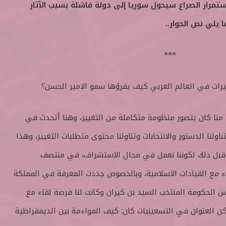
ستمرار الصراع سيحول سوريا إلى دولة فاشلة بسبب الآثار
 يلي نص الحوار..
***
يرات في العالم العربي كيف يقرؤها سمو الامير الحسن؟
ذ 2009 ان البعض منا كان يتصور منظومة متكاملة من التغيير، وهنا أتحدث في
اولنا الدستور والانتخابات وتناولنا محتوى متطلبات التغيير، وهذا
قبل ذلك لكوننا نعمل في مجال الاستشراف، في منتصف
اء مع القيادات الاسلامية، وبالخصوص جددت المعرفة في المملكة
ئيس الحكومة المنتخب السيد بن كيران وكانت لنا فرصة لقاء مع
 العنوان في التسعينيات كان: كيف المواءمة بين الديمقراطية