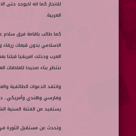
للانجاز كما انه لايوجد حتى 
العربية.
كما طالب باقامة فرق سلام عر
الاسلامي بدون قبعات زرقاء و
العرب ودخلت افريقيا قبلنا ب
ننتظر بناء صحيحا للعلاقات العر
وانتقد الدعوات الطائفية والع
وفارسي وهندي وأمريكي.. داع
يستفيد من الفتنة السنية الش
وتحدث عن مستقبل الثورة في سو