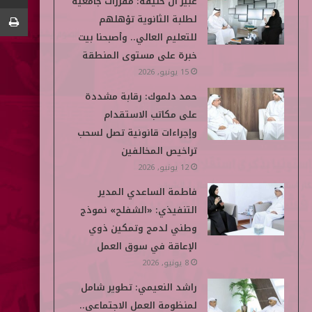
عبير آل خليفة: مقررات جامعية
و
ر
د
و
p
لطلبة الثانوية تؤهلهم
ك
إ
ب
e
للتعليم العالي.. وأصبحنا بيت
خبرة على مستوى المنطقة
ن
d
15 يونيو, 2026
i
حمد دلموك: رقابة مشددة
على مكاتب الاستقدام
a
وإجراءات قانونية تصل لسحب
تراخيص المخالفين
12 يونيو, 2026
فاطمة الساعدي المدير
التنفيذي: «الشفلح» نموذج
وطني لدمج وتمكين ذوي
الإعاقة في سوق العمل
8 يونيو, 2026
راشد النعيمي: تطوير شامل
لمنظومة العمل الاجتماعي..