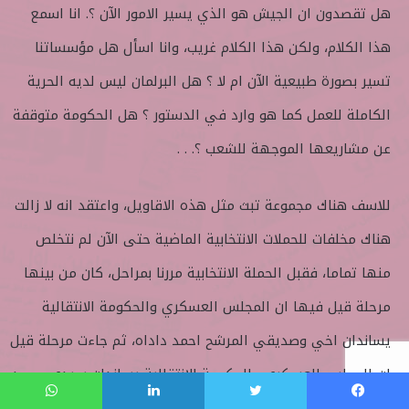
هل تقصدون ان الجيش هو الذي يسير الامور الآن ؟. انا اسمع
هذا الكلام، ولكن هذا الكلام غريب، وانا اسأل هل مؤسساتنا
تسير بصورة طبيعية الآن ام لا ؟ هل البرلمان ليس لديه الحرية
الكاملة للعمل كما هو وارد في الدستور ؟ هل الحكومة متوقفة
عن مشاريعها الموجهة للشعب ؟. . .
للاسف هناك مجموعة تبث مثل هذه الاقاويل، واعتقد انه لا زالت
هناك مخلفات للحملات الانتخابية الماضية حتى الآن لم نتخلص
منها تماما، فقبل الحملة الانتخابية مررنا بمراحل، كان من بينها
مرحلة قيل فيها ان المجلس العسكري والحكومة الانتقالية
يساندان اخي وصديقي المرشح احمد داداه، ثم جاءت مرحلة قيل
ان المجلس العسكري والحكومة الانتقالية يساندان سيدي محمد
ولد الشيخ عبد الله.
فيسبوك
تويتر
لينكدإن
واتساب