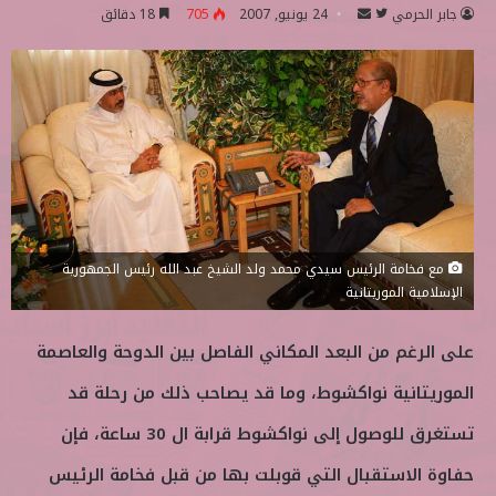
جابر الحرمي
ت
أ
24 يونيو, 2007
705
18 دقائق
ا
ر
ب
س
ع
ل
ع
ب
ل
ر
ى
ي
ت
د
و
ا
ي
إ
مع فخامة الرئيس سيدي محمد ولد الشيخ عبد الله رئيس الجمهورية
ت
ل
الإسلامية الموريتانية
ر
ك
ت
على الرغم من البعد المكاني الفاصل بين الدوحة والعاصمة
ر
و
الموريتانية نواكشوط، وما قد يصاحب ذلك من رحلة قد
ن
تستغرق للوصول إلى نواكشوط قرابة ال 30 ساعة، فإن
ي
ا
حفاوة الاستقبال التي قوبلت بها من قبل فخامة الرئيس