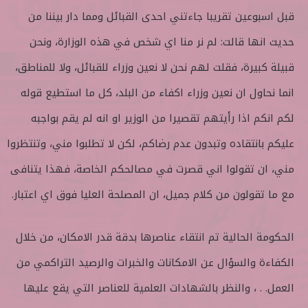
قبل اسبوعين تقريبا جاءتني احدى القبائل ومما دار بيننا من
حديث انها قالت: لم نر منا اي شخص في هذه الوزارة، ونحن
قبيلة كبيرة، فقلت لهم نحن لا نعين وزراء للقبائل، ولا للمناطق،
انما نحاول ان نعين وزراء اكفاء من البلد، كل ما استطيع قوله
لكم انكم اذا رأيتهم تقصيرا من الوزير او انه لم يقم بواجبه
عليكم بانتقاده وتبدون عدم رضاكم، لكن لا تطلبوا مني، وتنتظروا
مني، ان تقولوا اني قصرت في مصالحكم الخاصة، فهذا يتنافى
مع ما تقولون من كلام جميل، ان المصلحة العليا فوق اي اعتبار.
الحكومة الحالية تم انتقاء عناصرها بدقة قدر الامكان، من خلال
الكفاءة والسؤال عن الامكانات والخبرات والرصيد التراكمي من
العمل. . ، والنظر بالشهادات العلمية للعناصر التي يقع عليها