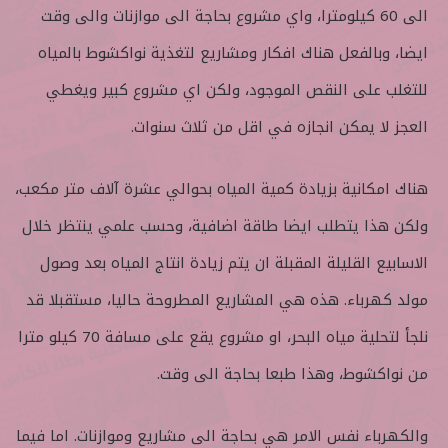
الى 60 كيلومترا، واي مشروع بحاجة الى موازنات والى وقت
ايضا، وبالفعل هناك افكار ومشاريع لتغذية نواكشوط بالمياه
للتغلب على النقص الموجود، ولكن اي مشروع كبير ويغطي
العجز لا يمكن انجازه في اقل من ثلاث سنوات.
هناك امكانية بزيادة كمية المياه بحوالي عشرة آلاف متر مكعب،
ولكن هذا يتطلب ايضا طاقة اضافية، وحسب علمي ينتظر خلال
الاسابيع القليلة المقبلة ان يتم زيادة انتاج المياه بعد وصول
مولد كهرباء. هذه هي المشاريع المطروحة حاليا، مستقبلا قد
نلجأ لتحلية مياه البحر، او مشروع يقع على مسافة 70 كيلو مترا
من نواكشوط، وهذا طبعا بحاجة الى وقت.
والكهرباء نفس الامر هي بحاجة الى مشاريع وموازنات. اما فيما