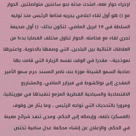
لإجراء حوار معه، امتدت مدته نحو ساعتين متواصلتين. الحوار
مع () هو أول لقاء اعلامي يجريه فخامة الرئيس منذ توليه
السلطة في 19 ابريل الماضي، لتكون بذلك- () أول صحيفة
تجري لقاء مع فخامته. الحوار تناول مختلف القضايا بدءا من
العلاقات الثنائية بين البلدين، التي وصفها بالاخوية، واعتبرها
نموذجية،- مقدرا في الوقت نفسه الزيارة التي قامت بها
صاحبة السمو الشيخة موزة بنت ناصر المسند حرم سمو الأمير
المفدى إلى نواكشوط في فبراير الماضي، والمشاريع
الاقتصادية والسياحية القطرية المزمع تنفيذها في موريتانيا،
ومرورا بالتحديات التي تواجه الرئيس ، وما يثار من وقوف
(العسكر) خلفه، وإيصاله إلى الحكم، ومدى تنفذ شرائح معينة
في الحكم، والإعلان عن إنشاء محكمة عدل سامية تختص