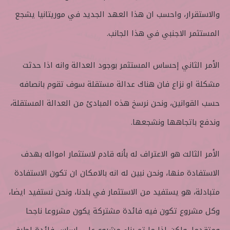
والاستقرار، واحسب ان هذا العهد الجديد في موريتانيا يشجع
المستثمر الاجنبي في هذا الجانب.
الأمر الثاني إحساس المستثمر بوجود العدالة وانه اذا حدثت
مشكلة او نزاع فان هناك عدالة مستقلة سوف تقوم بانصافه
حسب القوانين، ونحن نرسخ هذه المبادئ من العدالة المستقلة،
وندفع باتجاهها ونشجعها.
الأمر الثالث هو الاعتراف له بأنه قادم لاستثمار امواله بهدف
الاستفادة منها، ونحن نبين له انه بالامكان ان تكون الاستفادة
متبادلة، هو يستفيد من الاستثمار في بلدنا، ونحن نستفيد ايضا،
وكل مشروع تكون فيه فائدة مشتركة يكون مشروعا ناجحا
ومتقدما، ولكن اذا ما تم بناء مشروع على اساس فائدة لطرف