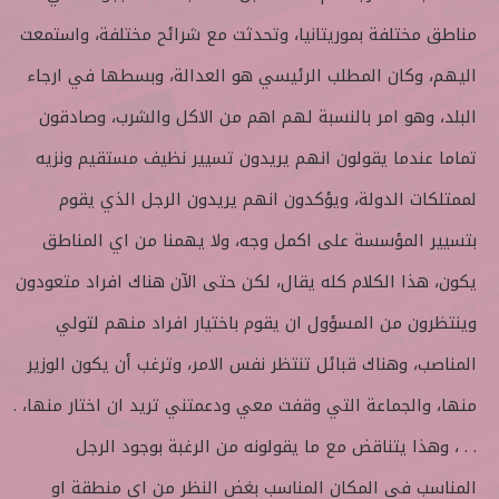
مناطق مختلفة بموريتانيا، وتحدثت مع شرائح مختلفة، واستمعت
اليهم، وكان المطلب الرئيسي هو العدالة، وبسطها في ارجاء
البلد، وهو امر بالنسبة لهم اهم من الاكل والشرب، وصادقون
تماما عندما يقولون انهم يريدون تسيير نظيف مستقيم ونزيه
لممتلكات الدولة، ويؤكدون انهم يريدون الرجل الذي يقوم
بتسيير المؤسسة على اكمل وجه، ولا يهمنا من اي المناطق
يكون، هذا الكلام كله يقال، لكن حتى الآن هناك افراد متعودون
وينتظرون من المسؤول ان يقوم باختيار افراد منهم لتولي
المناصب، وهناك قبائل تنتظر نفس الامر، وترغب أن يكون الوزير
منها، والجماعة التي وقفت معي ودعمتني تريد ان اختار منها، .
. . ، وهذا يتناقض مع ما يقولونه من الرغبة بوجود الرجل
المناسب في المكان المناسب بغض النظر من اي منطقة او