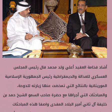
ب
س
ع
ل
ع
ب
ل
ر
ى
ي
ت
د
و
ا
ي
إ
ت
ل
ر
ك
ت
أشاد فخامة العقيد أعلي ولد محمد فال رئيس المجلس
ر
و
العسكري للعدالة والديمقراطية رئيس الجمهورية الإسلامية
ن
الموريتانية بالنتائج التي تمخضت عنها زيارته للدوحة،
ي
ا
والمباحثات التي أجراها مع حضرة صاحب السمو الشيخ حمد بن
خليفة آل ثاني أمير البلاد المفدى واصفا هذه المباحثات