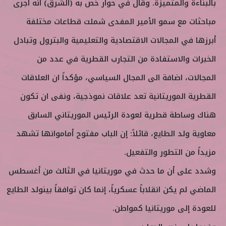
بالبناءة والمتميزة. وقال في حوار خص به (الشرق) انه أجرى
مباحثات مع سمو الأمير المفدى شملت قطاعات مختلفة
أبرزها في المجالات الاقتصادية والتعليمية والبترول وتبادل
الخبرات والاستفادة من التجارب القطرية في عدد من
المجالات، اضافة الى المجال السياسي، مؤكداً ان العلاقات
القطرية الموريتانية تعد علاقات نموذجية، ونفى ان تكون
هناك وساطة قطرية لعودة الرئيس الموريتاني السابق
معاوية ولد الطايع، قائلاً: إن الباب مفتوح أماموانها تشهد
مزيداً من التطور والتفعيل.
وشدد على أن ما حدث في موريتانيا في الثالث من أغسطس
الماضي لم يكن انقلاباً عسكرياً، إنما كان توافقاً بينولد الطايع
للعودة إلى موريتانيا كمواطن.