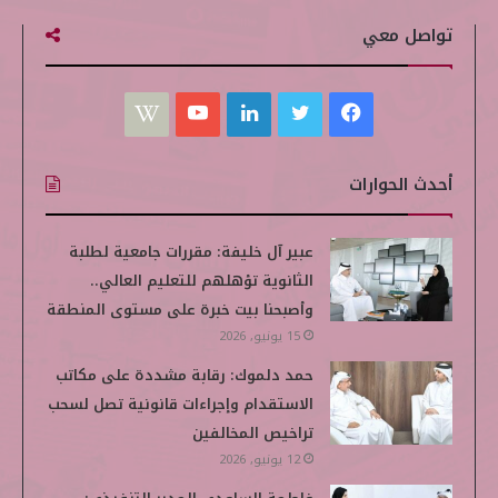
تواصل معي
ف
ت
ل
ي
W
ي
و
ي
و
i
أحدث الحوارات
س
ي
ن
ت
k
ب
ت
ك
ي
i
عبير آل خليفة: مقررات جامعية لطلبة
الثانوية تؤهلهم للتعليم العالي..
و
ر
د
و
p
وأصبحنا بيت خبرة على مستوى المنطقة
ك
إ
ب
e
15 يونيو, 2026
حمد دلموك: رقابة مشددة على مكاتب
ن
d
الاستقدام وإجراءات قانونية تصل لسحب
i
تراخيص المخالفين
12 يونيو, 2026
a