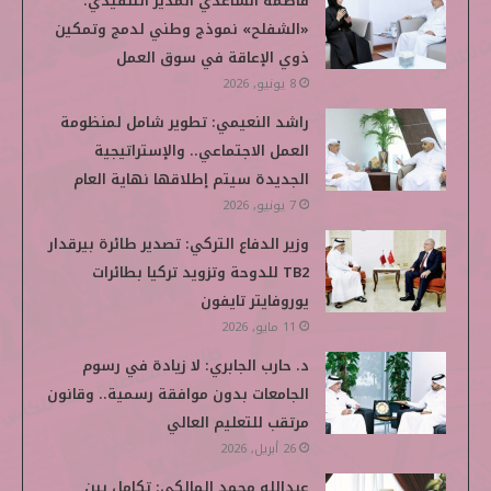
فاطمة الساعدي المدير التنفيذي:
«الشفلح» نموذج وطني لدمج وتمكين
ذوي الإعاقة في سوق العمل
8 يونيو, 2026
راشد النعيمي: تطوير شامل لمنظومة
العمل الاجتماعي.. والإستراتيجية
الجديدة سيتم إطلاقها نهاية العام
7 يونيو, 2026
وزير الدفاع التركي: تصدير طائرة بيرقدار
TB2 للدوحة وتزويد تركيا بطائرات
يوروفايتر تايفون
11 مايو, 2026
د. حارب الجابري: لا زيادة في رسوم
الجامعات بدون موافقة رسمية.. وقانون
مرتقب للتعليم العالي
26 أبريل, 2026
عبدالله محمد المالكي: تكامل بين