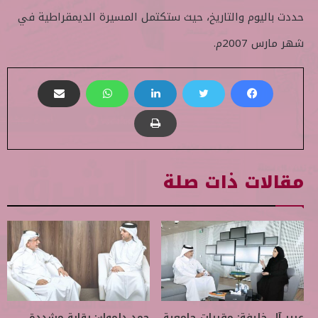
حددت باليوم والتاريخ، حيث ستكتمل المسيرة الديمقراطية في
شهر مارس 2007م.
مقالات ذات صلة
عبير آل خليفة: مقررات جامعية
حمد دلموك: رقابة مشددة