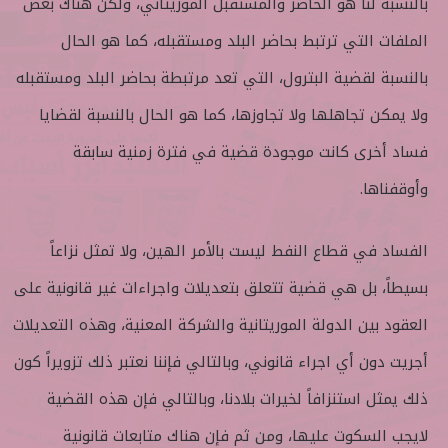
بالنسبة لنا هو الحاضر والمستقبل الموريتاني، ولكن هناك بعض
الملفات التي ترتبط بحاضر البلد ومستقبله، كما هو الحال
بالنسبة لقضية البترول، التي تعد مرتبطة بحاضر البلد ومستقبله
ولا يمكن تجاهلها ولا تجاوزها، كما هو الحال بالنسبة لقضايا
فساد أخرى كانت موجودة قضية في فترة زمنية سابقة
وأوقفناها.
الفساد في قطاع النفط ليست بالأمر الهين، ولا تمثل نزاعاً
بسيطاً، بل هي قضية تتعلق بتعديلات واجراءات غير قانونية على
العقود بين الدولة الموريتانية والشركة المعنية، وهذه التعديلات
أجريت دون أي اجراء قانوني، وبالتالي فإننا نعتبر ذلك تزويراً كون
ذلك يمثل استنزافاً لخيرات بلادنا، وبالتالي فإن هذه القضية
لايجب السكوت عليها، ومن ثم فإن هناك متابعات قانونية