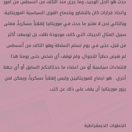
حدث هو الحل الوحيد، وما جرى منذ الثالث من أغسطس من أمور
واتخاذ قرارات كان بالتشاور وباجماع القوى السياسية الموريتانية،
وبالتالي نحن لا نعتبر ما حدث في موريتانيا إنقلاباً عسكرياً، فعلى
سبيل المثال الحريات التي كانت موجودة ظلت، بل توسعت أكثر
من قبل، حتى في يوم تسلم السلطة وهو الثالث من أغسطس
لم نفرض حظراً للتجوال، ولم نوقف أي شخص حتى يومنا هذا
لانتماءات سياسية أو من اعضاء ما حدثالحكم السابق أو أي جهة
أخرى. . هو اجماع للموريتانيين وليس إنقلاباً عسكرياً، ويمكن لمن
يزور موريتانيا أن يقف على ذلك عن كثب.
الخطوات الديمقراطية