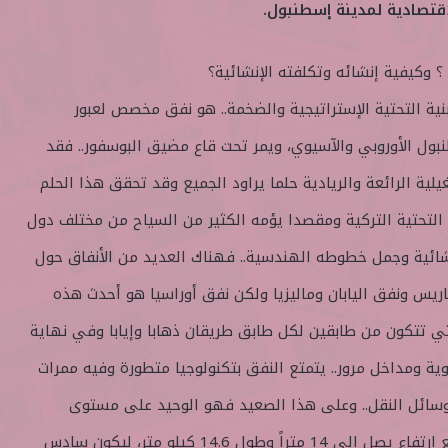
لاقتصادية لمدينة إسطنبول.
 وكيفية إنشائه وتكلفته الإنشائية؟
ية التحتية الإستراتيجية والضخمة.. هو نفق مخصص لعبور
ول الأوروبي والآسيوي، ويمر تحت قاع مضيق البوسفور.. فقد
لية الرائعة والريادية حلما يراود الجميع وقد تحقق هذا الحلم
التحتية التركية ومقصدا يؤمه الكثير من السياح من مختلف دول
إنشائية وجمل خطوطه الهندسية.. فهناك العديد من الأنفاق حول
اريس ونفق اليابان وماليزيا ولكن نفق أوراسيا هو أحدث هذه
 التي تتكون من طابقين لكل طابق طريقان ذهابا وإيابا وفي نهاية
ة ومداخل مرور.. يتمتع النفق بتكنولوجيا متطورة وفيه ممرات
وسائل النقل.. وعلى هذا الصعيد فهو الوحيد على مستوى
العالم بهذا الطراز المعماري مع ارتفاع يصل إلى 14 متراً وطول 14.6 كيلو متر، ليكون سادس