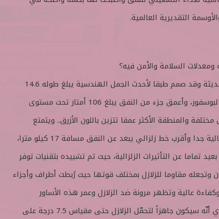
الأوسمة التقديرية العالمية.
ومعدلات السلامة والأمن فيه؟
► نفق “أوراسيا من الأنفاق الحديثة وقد صمم طبقا لأحدث الجمل الهندسية يبلغ طوله 14.6
كيلومتر، وبني في قاع مضيق البوسفور، وأعمق جزء من النفق يبلغ 106 أمتار تحت مستوى
مختلفة والمنطقة الأكثر عمقا تتزين باللون الأزرق.. ويتمتع
النفق بمعطيات سلامة وأمان عالية جدا وأقرب خط زلزالي يبعد عن النفق مسافة 17 كيلو مترا،
عيد تماما عن التأثيرات الزلزالية، حيث تم تشييده بتقنيات توفر
ان وتجعله مقاوما للزلازل بمختلف قوتها حيث رُبطت أطراف وأجزاء
 وكفاءة عالية وتظهر مرونة ضد الزلازل وعمر هذه الأساور
الافتراضي أكثر من 125 عاماً، أي أنّه سيكون جاهزاً لتحمّل الزلازل حتى مقياس 7.5 درجة على