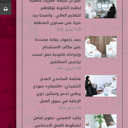
عبير آل خليفة: مقررات جامعية
و
ر
د
و
p
لطلبة الثانوية تؤهلهم
ك
إ
ب
e
للتعليم العالي.. وأصبحنا بيت
خبرة على مستوى المنطقة
ن
d
15 يونيو, 2026
i
حمد دلموك: رقابة مشددة
على مكاتب الاستقدام
a
وإجراءات قانونية تصل لسحب
تراخيص المخالفين
12 يونيو, 2026
فاطمة الساعدي المدير
التنفيذي: «الشفلح» نموذج
وطني لدمج وتمكين ذوي
الإعاقة في سوق العمل
8 يونيو, 2026
راشد النعيمي: تطوير شامل
لمنظومة العمل الاجتماعي..