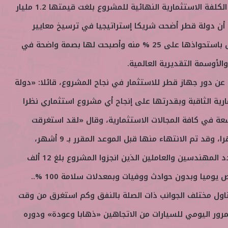
وأشار مدير عام النفق إلى أن الكلفة الاستثمارية النهائية للمشروع بلغت قيمتها 1.2 مليار
أن دولة قطر أضحت شريكا إستراتيجيا في ترسيخ معايير
عالمية للأداء التشغيلي للنفق باستحواذها على 25 % منه وأصبحت لها بصمة واضحة في
والأوسمة التقديرية العالمية.
 عن دور جهاز قطر للاستثمار في نجاح المشروع، قائلا: «دولة
رية الثاقبة وبقدرتها على إنجاح أي مشروع استثماري نظرا
عة في كافة المجالات الاستثمارية، وقال «لقد استغرقت
أعمال النفق الإنشائية 46 شهرا، وقد تم الانتهاء منها قبل الموعد المقرر بـ 9 أشهر،
موضحا في هذا السياق أن عدد المهندسين والعاملين الذين انجزوا المشروع بلغ 12 ألف
شخص بمعدل عمل 1500 شخص يوميا وبدون حوادث ووفيات وبمعدلات سلامة 100 %..
ناول مختلف الجوانب ذات الصلة بالنفق وكم استغرق من وقت
رور اليومي للسيارات من الاتجاهين «ذهابا وعودة» ودوره