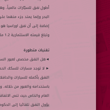
أطول نفق للسيّارات عالمياً.. و
البحر وإنما يمتد جزء منهما عل
إضافة إلى أن نفق اوراسيا هو 
وتبلغ قيمته الاستثمارية 1.2 مليار دولار.
تقنيات متطورة
◄هل النفق مخصص لعبور السيار
► لا توجد مسارات للسكك الحدي
النفق بأكمله للسيارات والحافل
باستخدامه والعبور من خلاله..