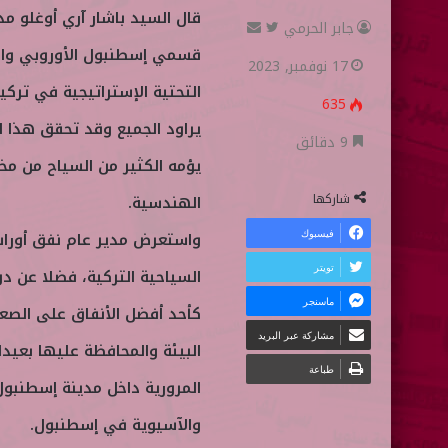
قال السيد باشار آري أوغلو مد
جابر الحرمي
ت
أ
قسمي إسطنبول الأوروبي والآ
ا
ر
17 نوفمبر, 2023
ب
س
التحتية الإستراتيجية في تركيا
635
ع
ل
يراود الجميع وقد تحقق هذا ا
ع
ب
9 دقائق
يؤمه الكثير من السياح من مخ
ل
ر
ى
ي
شاركها
الهندسية.
ت
د
فيسبوك
واستعرض مدير عام نفق أوراسي
و
ا
تويتر
السياحية التركية، فضلا عن د
ي
إ
ماسنجر
ت
ل
كأحد أفضل الأنفاق على الصعي
ر
ك
مشاركة عبر البريد
البيئة والمحافظة عليها بعيد
ت
طباعة
المرورية داخل مدينة إسطنبول 
ر
و
والآسيوية في إسطنبول.