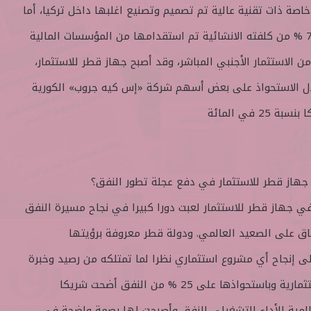
صة ذات تقنية عالية تم تصميم وتصنيع اغلبها داخل تركيا، أما
بخصوص تمويل المشروع فإن 78 % من كلفته الانشائية تم استقدامها من المؤسسات المالية
 مليون دولار من الاستثمار الأجنبي المباشر، وقد أصبح جهاز قطر للاستثمار،
ال الاستحواذ على بعض أسهم شركة «إس كيه جروب» الكورية
 في المائة
 جهاز قطر للاستثمار في دفع عجلة تطور النفق؟
 جهاز قطر للاستثمار لعبت دورا كبيرا في نجاح مسيرة النفق
اق على الصعيد العالمي. ودولة قطر معروفة برؤيتها
على إنجاح أي مشروع استثماري نظرا لما تمتلكه من رصيد وخبرة
واسعة في كافة المجالات الاستثمارية وباستحواذها على 25 % من النفق أضحت شريكا
المية للأداء التشغيلي للنفق وأصبحت لها بصمة واضحة في