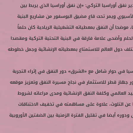
ير نفق أوراسيا التركي: «إن نفق أوراسيا الذي يربط بين
سيوي ويمر تحت قاع مضيق البوسفور من مشاريع البنية
، موضحا أن النفق بمعطياته التشغيلية الريادية كان حلماً
لحلم وأضحى علامة فارقة في البنية التحتية التركية ومقصدا
تلف دول العالم للاستمتاع بمعطياته الإنشائية وجمل خطوطه
ا في حوار شامل مع «الشرق» دور النفق في إثراء التجربة
ور جهاز قطر للاستثمار في نجاح مسيرة النفق وتعزيز موقعه
د العالمي وكلفة النفق الإنشائية ومدى مراعاته لشروط
ا عن التلوث، علاوة على مساهمته في تخفيف الاختناقات
ودوره أيضا في تقليل الفترة الزمنية بين الضفتين الأوروبية