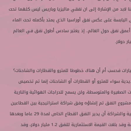
هنا لابد من الإشارة إلى ان نفقي ماليزيا وباريس ليس كلهما تحت
ى اليابسة على عكس نفق أوراسيا الذي يمتد بأكمله تحت الماء
أعمق نفق حول العالم.. إذ يعتبر سادس أطول نفق في العالم
ات فحسب أم أن هناك خطوطا للمترو والقطارات والشاحنات؟
دية سواء للمترو أو القطارات أو الشاحنات إنما تم تخصيص
ات الصغيرة والمتوسطة، ولن يسمح للدراجات الهوائية والنارية
 ومشروع النفق تم إنشاؤه وفق شراكة استراتيجية بين القطاعين
العام والخاص حيث تنص الاتفاقية والشراكة أن يدير النفق القطاع الخاص لمدة 29 عاما وبعدها
يؤول النفق تلقائيا إلى الحكومة وقد بلغت القيمة الاستثمارية للنفق 1.2 مليار دولار، وقد