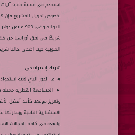
استخدم في عملية حفره آليات خا
الدولية وهي 900
شريكًا في نفق أوراسيا من خل
الجنوبية حيث اضحى .حاليا شريكا بنسبة 25
شريك إستراتيجي
◄ ما الدور الذي لعبه استحواذ
► المساهمة القطرية ممثلة في
وتعزيز موقعه كأحد أفضل الأنف
الاستثمارية الثاقبة وبقدرتها 
استراتيجيا في ترسيخ معايير ع