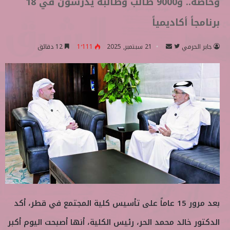
وخاصة.. و9000 طالب وطالبة يدرسون في 18
برنامجاً أكاديمياً
جابر الحرمي
ت
أ
21 سبتمبر, 2025
1٬111
12 دقائق
ا
ر
ب
س
ع
ل
ع
ب
ل
ر
ى
ي
ت
د
و
ا
ي
إ
ت
ل
ر
ك
ت
بعد مرور 15 عاماً على تأسيس كلية المجتمع في قطر، أكد
ر
و
الدكتور خالد محمد الحر، رئيس الكلية، أنها أصبحت اليوم أكبر