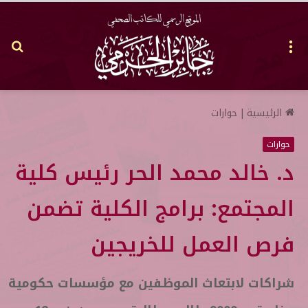
القائمة
بح
عن
الرئيسية
|
حوارات
حوارات
د. خالد محمد الحر رئيس كلية
المجتمع: برامج الكلية تضمن
فرص العمل للخريجين
شراكات لابتعاث الموظفين مع مؤسسات حكومية