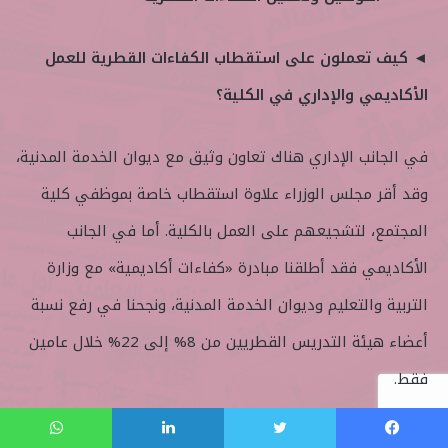
◄ كيف تعملون على استقطاب الكفاءات القطرية للعمل
الأكاديمي والإداري في الكلية؟
في الجانب الإداري هناك تعاون وثيق مع ديوان الخدمة المدنية،
وقد أقر مجلس الوزراء علاوة استقطاب خاصة بموظفي كلية
المجتمع، لتشجيعهم على العمل بالكلية. أما في الجانب
الأكاديمي فقد أطلقنا مبادرة «كفاءات أكاديمية» مع وزارة
التربية والتعليم وديوان الخدمة المدنية، ونجحنا في رفع نسبة
أعضاء هيئة التدريس القطريين من 8% إلى 22% خلال عامين
فقط.
وقد شهد العام 2024 الإعلان عن 14 وظيفة أكاديمية ضمن
فيسبوك
تويتر
لينكدإن
واتساب