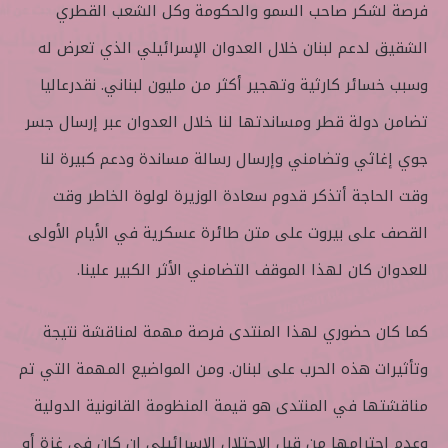
فرصة لشكر صاحب السمو والحكومة وكل الشعب القطري
الشقيق لدعم لبنان خلال العدوان الإسرائيلي الذي تعرض له
وسبب خسائر كارثية وتهجير أكثر من مليون لبناني. نقدرعاليا
تضامن دولة قطر ومساندتها لنا خلال العدوان عبر إرسال جسر
جوي إغاثي وتضامني وإرسال رسالة مساندة ودعم كبيرة لنا
وقت الحاجة أتذكر قدوم سعادة الوزيرة لولوة الخاطر وقت
القصف على بيروت على متن طائرة عسكرية في الأيام الأولى
للعدوان كان لهذا الموقف التضامني الأثر الكبير علينا.
كما كان حضوري لهذا المنتدى فرصة مهمة لمناقشة نتيجة
وتأثيرات هذه الحرب على لبنان. ومن المواضيع المهمة التي تم
مناقشتها في المنتدى هو قيمة المنظومة القانونية الدولية
وعدم احترامها من قبل الاحتلال الإسرائيلي إن كان في غزة أو