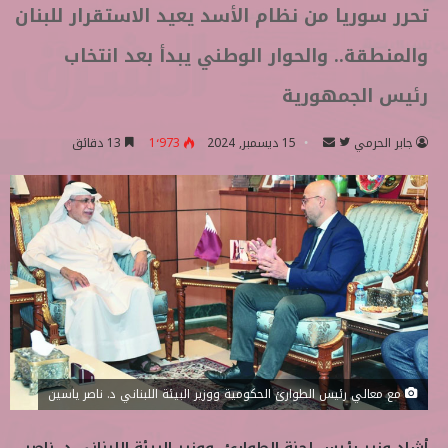
تحرر سوريا من نظام الأسد يعيد الاستقرار للبنان
والمنطقة.. والحوار الوطني يبدأ بعد انتخاب
رئيس الجمهورية
جابر الحرمي
ت
أ
15 ديسمبر, 2024
1٬973
13 دقائق
ا
ر
ب
س
ع
ل
ع
ب
ل
ر
ى
ي
ت
د
و
ا
ي
إ
ت
ل
مع معالي رئيس الطوارئ الحكومية ووزير البيئة اللبناني د. ناصر ياسين
ر
ك
ت