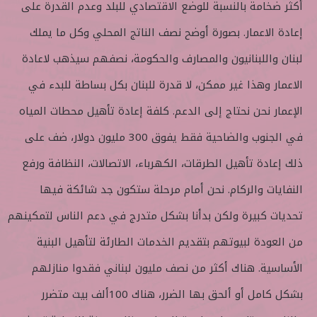
أكثر ضخامة بالنسبة للوضع الاقتصادي للبلد وعدم القدرة على
إعادة الاعمار. بصورة أوضح نصف الناتج المحلي وكل ما يملك
لبنان واللبنانيون والمصارف والحكومة، نصفهم سيذهب لاعادة
الاعمار وهذا غير ممكن، لا قدرة للبنان بكل بساطة للبدء في
الإعمار نحن نحتاج إلى الدعم. كلفة إعادة تأهيل محطات المياه
في الجنوب والضاحية فقط يفوق 300 مليون دولار، ضف على
ذلك إعادة تأهيل الطرقات، الكهرباء، الاتصالات، النظافة ورفع
النفايات والركام. نحن أمام مرحلة ستكون جد شائكة فيها
تحديات كبيرة ولكن بدأنا بشكل متدرج في دعم الناس لتمكينهم
من العودة لبيوتهم بتقديم الخدمات الطارئة لتأهيل البنية
الأساسية. هناك أكثر من نصف مليون لبناني فقدوا منازلهم
بشكل كامل أو ألحق بها الضرر، هناك 100ألف بيت متضرر