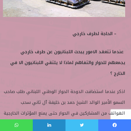
– الحاجة لطرف خارجي
عندما تتعقد الامور يبحث اللبنانيون عن طرف خارجي
يجمعهم للحوار والتفاهم لماذا لا يلتقي اللبنانيون الا في
الخارج ؟
اذكر عندما استضافت الدوحة الحوار الوطني اللبناني طلب صاحب
السمو الأمير الوالد الشيخ حمد بن خليفة آل ثاني سحب
الهواتف من المشاركين في الحوار حتى يمنع المؤثرات الخارجية
عنهم. وهكذا نجح الحوار. في مسيرة لبنان كثير من المواقف
فيسبوك
تويتر
لينكدإن
واتساب