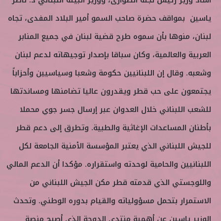
أشاد وزير رئيس لجنة الطوارئ، ووزير البيئة اللبناني د. ناصر
ر
و
ياسين بمواقف حضرة صاحب السمو أمير البلاد المفدى، تجاه
ن
لبنان، منوها بأن سموه طرح قضية لبنان في جميع المنابر
ي
ا
العربية والعالمية، وكان سباقا بإصدار توجيهاته لدعم لبنان
وشعبه. وقال إن اللبنانيين حكومة وشعبا وسياسيين وأحزاباً
يجتمعون على حب قطر ويقدرون عاليا تضامنها ومساندتها
للشعب اللبناني خلال العدوان عبر إرسال جسر جوي محملا
بأطنان المساعدات الإغاثية والطبية. وتطرق إلى دعم قطر
للجيش اللبناني الذي يعتبر المؤسسة الأمنية الجامعة لكل
اللبنانيين والحامية لوحدته واستقراره. مؤكدا أن الدعم المالي
واللوجستي الذي قدمته قطر مكن الجيش اللبناني من
الاستمرار بتحمل مسؤولياته والقيام بدوره الوطني. وتحدث
الوزير ياسين عن أهمية منتدى الدوحة الذي أصبح منصة