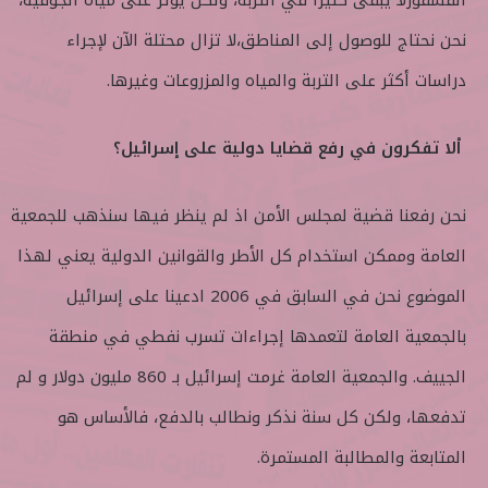
الفسفورلا يبقى كثيرا في التربة، ولكن يؤثر على مياه الجوفية،
نحن نحتاج للوصول إلى المناطق،لا تزال محتلة الآن لإجراء
دراسات أكثر على التربة والمياه والمزروعات وغيرها.
ألا تفكرون في رفع قضايا دولية على إسرائيل؟
نحن رفعنا قضية لمجلس الأمن اذ لم ينظر فيها سنذهب للجمعية
العامة وممكن استخدام كل الأطر والقوانين الدولية يعني لهذا
الموضوع نحن في السابق في 2006 ادعينا على إسرائيل
بالجمعية العامة لتعمدها إجراءات تسرب نفطي في منطقة
الجييف. والجمعية العامة غرمت إسرائيل بـ 860 مليون دولار و لم
تدفعها، ولكن كل سنة نذكر ونطالب بالدفع، فالأساس هو
المتابعة والمطالبة المستمرة.