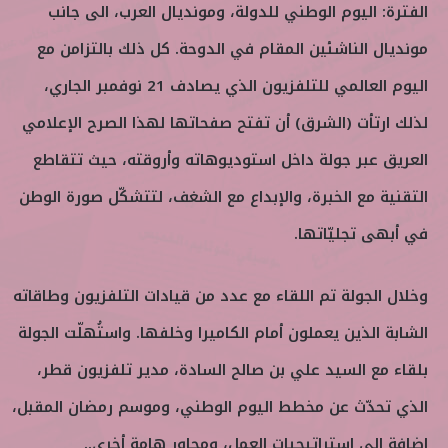
الفترة: اليوم الوطني للدولة، ومونديال العرب، الى جانب
مونديال الناشئين المقام في الدوحة. كل ذلك بالتزامن مع
اليوم العالمي للتلفزيون الذي يصادف 21 نوفمبر الجاري،
لذلك ارتأت (الشرق) أن تفتح صفحاتها لهذا الصرح الإعلامي
العريق عبر جولة داخل استوديوهاته وأروقته، حيث تتقاطع
التقنية مع الخبرة، والإبداع مع الشغف، لتتشكّل صورة الوطن
في أبهى تجليّاتها.
وخلال الجولة تم اللقاء مع عدد من قيادات التلفزيون وطاقاته
الشابة الذين يعملون أمام الكاميرا وخلفها. واستُهلّت الجولة
بلقاء مع السيد علي بن صالح السادة، مدير تلفزيون قطر،
الذي تحدّث عن مخطط اليوم الوطني، وموسم رمضان المقبل،
إضافة الى استراتيجيات العمل، ومحاور هامة أخرى..