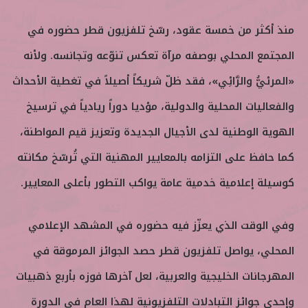
منذ أكثر من خمسة عقود، رسّخ تلفزيون قطر حضوره في
المجتمع المحلي بوصفه مرآة تعكس تنوّعه وتجانسه. ولأنه
«المرئيُّ والرَّائِي»، فقد ظلّ شريكاً أصيلاً في تغطية الأحداث
والفعاليات المحلية والدولية، مؤديا دوراً ريادياً في ترسيخ
الهوية الوطنية لدى الأجيال الجديدة وتعزيز قيم المواطنة،
كما حافظ على التزامه بالمعايير المهنية التي تُرسّخ مكانته
كوسيلة إعلامية خدمية عامة يواكب التطور بأعلى المعايير.
وفي الوقت الذي يعزّز فيه حضوره في المشهد الإعلامي
المحلي، يواصل تلفزيون قطر حصد الجوائز المرموقة في
المهرجانات الخليجية والعربية، لعل آخرها فوزه بأربع ذهبيات
وإحدى جوائز التبادلات التلفزيونية لهذا العام في الدورة