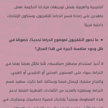
الخليجية والعربية، بفضل توجيهات قيادتنا الحكيمة. نعمل
جاهدين على إعادة قسم الدراما للتلفزيون، وستكون الإنتاجات
داخلية قريبًا.
◄ ما تصور التلفزيون لموضوع الدراما تحديدًا، خصوصًا في
ظل وجود منافسة كبيرة في هذا المجال؟
لا أحبذ استخدام مصطلح «منافسة»، لأننا نكمّل بعضنا بعضا في
الدراما، سواء على المستوى المحلي أو الخليجي أو العربي،
والنجاح مشترك لإيصال قيمنا ورسائلنا. كما ذكرت، سنعيد قسم
الدراما، وسنعززه بالعديد من الكفاءات القطرية الشابة لدعم
هذه المنظومة، وسنبدأ بإنتاجات قصيرة (خماسيات وعشاريات في