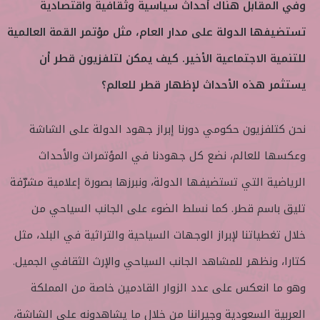
وفي المقابل هناك أحداث سياسية وثقافية واقتصادية
تستضيفها الدولة على مدار العام، مثل مؤتمر القمة العالمية
للتنمية الاجتماعية الأخير. كيف يمكن لتلفزيون قطر أن
يستثمر هذه الأحداث لإظهار قطر للعالم؟
نحن كتلفزيون حكومي دورنا إبراز جهود الدولة على الشاشة
وعكسها للعالم، نضع كل جهودنا في المؤتمرات والأحداث
الرياضية التي تستضيفها الدولة، ونبرزها بصورة إعلامية مشرّفة
تليق باسم قطر. كما نسلط الضوء على الجانب السياحي من
خلال تغطياتنا لإبراز الوجهات السياحية والتراثية في البلد، مثل
كتارا، ونظهر للمشاهد الجانب السياحي والإرث الثقافي الجميل.
وهو ما انعكس على عدد الزوار القادمين خاصة من المملكة
العربية السعودية وجيراننا من خلال ما يشاهدونه على الشاشة،