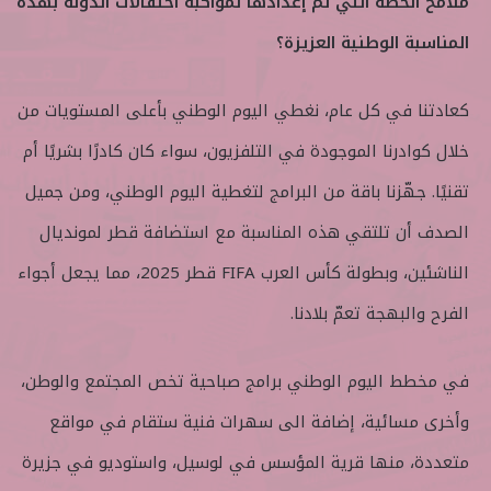
ملامح الخطة التي تم إعدادها لمواكبة احتفالات الدولة بهذه
المناسبة الوطنية العزيزة؟
كعادتنا في كل عام، نغطي اليوم الوطني بأعلى المستويات من
خلال كوادرنا الموجودة في التلفزيون، سواء كان كادرًا بشريًا أم
تقنيًا. جهّزنا باقة من البرامج لتغطية اليوم الوطني، ومن جميل
الصدف أن تلتقي هذه المناسبة مع استضافة قطر لمونديال
الناشئين، وبطولة كأس العرب FIFA قطر 2025، مما يجعل أجواء
الفرح والبهجة تعمّ بلادنا.
في مخطط اليوم الوطني برامج صباحية تخص المجتمع والوطن،
وأخرى مسائية، إضافة الى سهرات فنية ستقام في مواقع
متعددة، منها قرية المؤسس في لوسيل، واستوديو في جزيرة