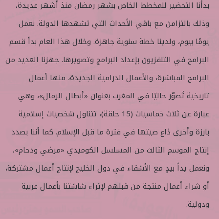
بدأنا التحضير للمخطط الخاص بشهر رمضان منذ أشهر عديدة،
وذلك بالتزامن مع باقي الأحداث التي تشهدها الدولة. نعمل
يومًا بيوم، ولدينا خطة سنوية جاهزة. وخلال هذا العام بدأ قسم
البرامج في التلفزيون بإعداد البرامج وتصويرها. جهزنا العديد من
البرامج المباشرة، والأعمال الدرامية الجديدة، منها أعمال
تاريخية تُصوّر حاليًا في المغرب بعنوان «أبطال الرمال»، وهي
عبارة عن ثلاث خماسيات (15 حلقة)، تتناول شخصيات إسلامية
بارزة وأخرى ذاع صيتها في فترة ما قبل الإسلام. كما أننا بصدد
إنتاج الموسم الثالث من المسلسل الكوميدي «مرضي ودحام»،
ونعمل يداً بيدٍ مع الأشقاء في دول الخليج لإنتاج أعمال مشتركة،
أو شراء أعمال منتجة من قبلهم لإثراء شاشتنا بأعمال عربية
ودولية.