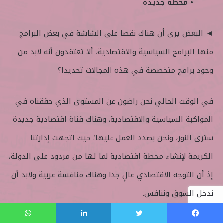
• محطة جديدة
◄ البعض يرى أن هناك نقصا على الشاشة في بعض البرامج
منها البرامج السياسية والاقتصادية، ألا تعتقدون أنه لابد من
وجود برامج متخصصة في هذه المجالات تحديدا؟
في الوقت الحالي نحن راضون عن المستوى الذي حققناه في
المواكبة السياسية والاقتصادية، وهناك قناة اقتصادية جديدة
سترى النور، ونحن بصدد العمل عليها؛ حيث اتجهت إدارتنا
الكريمة لإنشاء محطة اقتصادية لما لها من مردود على الدولة،
إذ أن التوجه الاقتصادي عالٍ جدا وهناك منافسة عربية ولابد أن
ندخل السوق وننافس.
فيسبوك
تويتر
لينكدإن
واتساب