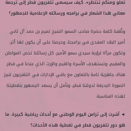
تعلو ومنكم تنتظر». كيف سيسعى تلفزيون قطر إلى ترجمة
معاني هذا الشعار في برامجه ورسائله الإعلامية للجمهور؟
وظّفنا كلمة حضرة صاحب السمو الشيخ تميم بن حمد آل ثاني
أمير البلاد المفدى في برامجنا، وحرصنا على أن يكون لها أثر،
وتكون مرآة لرؤية سيدي سمو الأمير. كل رسائلنا تخص المواطن
والمقيم، وتستهدف الأسرة والقيم والإرث الذي عندنا في قطر.
هناك جاهزية تامة بالتعاون مع باقي الإدارات في التلفزيون لنبرز
الصورة البديعة لدولتنا قطر، ونأمل أن يسعد الجمهور بتغطيتنا
لهذه المناسبة.
◄ أشرت إلى تزامن اليوم الوطني مع أحداث رياضية كبيرة. ما
هو دور تلفزيون قطر في تغطية هذه الأحداث؟