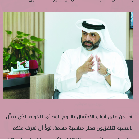
◄ نحن على أبواب الاحتفال باليوم الوطني للدولة الذي يمثّل
بالنسبة لتلفزيون قطر مناسبة مهمة. نودُّ أن نعرف منكم