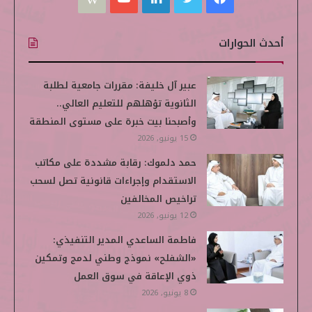
ي
و
ي
و
i
أحدث الحوارات
س
ي
ن
ت
k
ب
ت
ك
ي
i
عبير آل خليفة: مقررات جامعية لطلبة
الثانوية تؤهلهم للتعليم العالي..
و
ر
د
و
p
وأصبحنا بيت خبرة على مستوى المنطقة
ك
إ
ب
e
15 يونيو, 2026
حمد دلموك: رقابة مشددة على مكاتب
ن
d
الاستقدام وإجراءات قانونية تصل لسحب
i
تراخيص المخالفين
12 يونيو, 2026
a
فاطمة الساعدي المدير التنفيذي:
«الشفلح» نموذج وطني لدمج وتمكين
ذوي الإعاقة في سوق العمل
8 يونيو, 2026