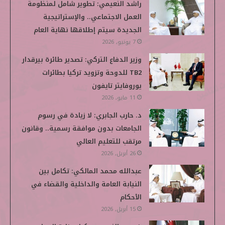
راشد النعيمي: تطوير شامل لمنظومة
العمل الاجتماعي.. والإستراتيجية
الجديدة سيتم إطلاقها نهاية العام
7 يونيو, 2026
وزير الدفاع التركي: تصدير طائرة بيرقدار
TB2 للدوحة وتزويد تركيا بطائرات
يوروفايتر تايفون
11 مايو, 2026
د. حارب الجابري: لا زيادة في رسوم
الجامعات بدون موافقة رسمية.. وقانون
مرتقب للتعليم العالي
26 أبريل, 2026
عبدالله محمد المالكي: تكامل بين
النيابة العامة والداخلية والقضاء في
الأحكام
15 أبريل, 2026