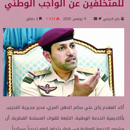
للمتخلفين عن الواجب الوطني
جابر الحرمي
ت
أ
9 نوفمبر, 2025
1٬334
2 دقائق
ا
ر
ب
س
ع
ل
ع
ب
ل
ر
ى
ي
ت
د
و
ا
ي
إ
ت
ل
ر
ك
ت
أكد المقدم ركن علي سالم الدهن المري، مدير مديرية التدريب
ر
و
بأكاديمية الخدمة الوطنية، التابعة للقوات المسلحة القطرية، أن
ن
مشروع الخدمة الوطنية في قطر يتجاوز كونه تدريباً عسكرياً