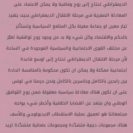
الديمقراطي تحتاج إلى روح وفاقية ولا يمكن الاعتماد على
المعادلة الصفرية في مرحلة الانتقال الديمقراطي بحيث ينفرد
تيار معين او جماعة معينة بكل المنافع السياسية وتستأثر
بالحكم والاقتصاد وكل شيء ولا بد من وجود روح توافقية تعبّر
عن مختلف القوى الاجتماعية والسياسية الموجودة في الساحة
لأن مرحلة الانتقال الديمقراطي تحتاج إلى اوسع قاعدة
اجتماعية ممكنة ولا يمكن ان تكون محكومة بالمنافسة الحادة
بين رابحين بالكامل وخاسرين بالكامل ونحن حرصنا في تونس
على ان تكون هناك معادلة سياسية معقولة ضمن روح التوافق
الوطني وان نبتعد عن القضايا الخلافية وأخطر شيء يواجه
مجتمعاتنا هو تعميق عملية الاستقطاب الايديولوجي وللأسف
هناك مجموعات دينية متشدّدة ومجموعات علمانية متشدّدة تريد