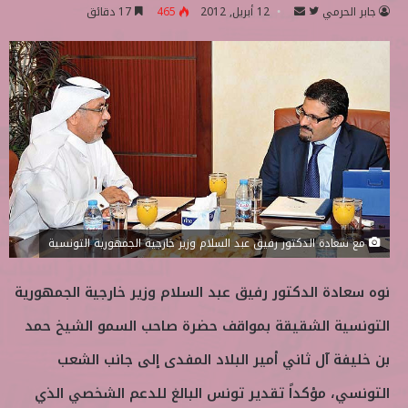
جابر الحرمي
ت
أ
12 أبريل, 2012
465
17 دقائق
ا
ر
ب
س
ع
ل
ع
ب
ل
ر
ى
ي
ت
د
و
ا
ي
إ
ت
ل
مع سعادة الدكتور رفيق عبد السلام وزير خارجية الجمهورية التونسية
ر
ك
ت
نوه سعادة الدكتور رفيق عبد السلام وزير خارجية الجمهورية
ر
و
التونسية الشقيقة بمواقف حضرة صاحب السمو الشيخ حمد
ن
بن خليفة آل ثاني أمير البلاد المفدى إلى جانب الشعب
ي
ا
التونسي، مؤكداً تقدير تونس البالغ للدعم الشخصي الذي