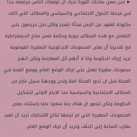
► نحن ضمن مناخات الثورة ندرك أن توقعات الناس مرتفعة جدا
في مرحلة التحول الاجتماعي والسياسي والمطالب التي كانت
مكبوتة لعقود من الزمن فجأة تنفجر ولكن نحن حريصون على
التعامل مع هذه المطالب بروية وحكمة ضمن مناخ الديمقراطية
مع تقديرنا أن بعض المجموعات الايدلوجية الصغيرة الفوضوية
تريد إرباك الحكومة وانا لا أتهم كل المعارضة ولكن اتهم
مجموعات صغيرة تعمل على ارباك الوضع العام، ووضع العصا في
العجلة قبل ان تدور العجلة اصلا ونحن ووجهنا بسيل عارم من
المطالب الاجتماعية والسياسية منذ الايام الاولى لتشكيل
الحكومة ولكن نتصور ان هناك رضا شعبيا عاما باستثناء بعض
المجموعات الصغيرة التي لم ترضها نتائج الانتخابات تريد ان تعيد
عقارب الساعة إلى الخلف وتريد أن تربك الوضع العام.