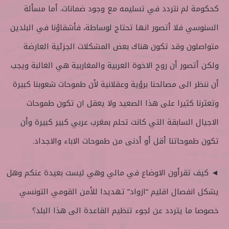
كحكومة لم نتردد في تسليمه مع وجود ضمانات. أما مسألة
السنوسي فلا أتصور انها تحتاج لوساطة، فأشقاؤنا في البلدين
متواصلون وقد تكون هناك بعض المشكلات الجزئية العارضة
ولكن أتصور أن روح الاخوة العربية والمغاربية هي الغالبة ويجب
أن ننظر الى مصالحنا برؤية وعقلانية لأن طموحات شعوبنا كبيرة
وتعثرنا كثيرا على هذا الصعيد ولا يعقل ان تكون طموحات
الاجيال السابقة التي كانت تحلم بمغرب عربي كبير كبيرة وأن
تكون طموحاتنا أقل أو أدنى من طموحات الاباء والاجداد.
◄ كيف تقرأون الاوضاع في مالي وهي ليست بعيدة عنكم وهل
يشكل انفصال اقليم “ازواد” تهديدا للأمن القومي التونسي
خصوصا ما يتردد عن لجوء تنظيم القاعدة الى هذا البلد؟