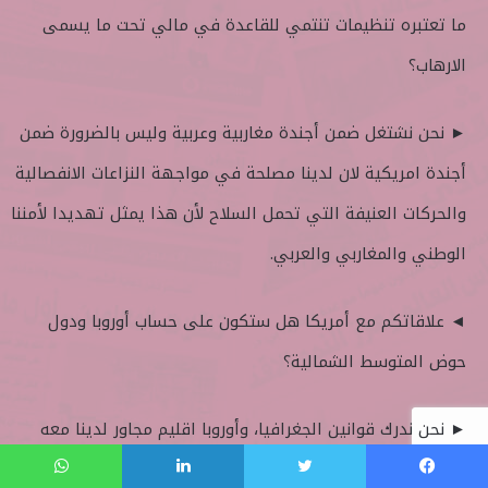
ما تعتبره تنظيمات تنتمي للقاعدة في مالي تحت ما يسمى
الارهاب؟
► نحن نشتغل ضمن أجندة مغاربية وعربية وليس بالضرورة ضمن
أجندة امريكية لان لدينا مصلحة في مواجهة النزاعات الانفصالية
والحركات العنيفة التي تحمل السلاح لأن هذا يمثل تهديدا لأمننا
الوطني والمغاربي والعربي.
◄ علاقاتكم مع أمريكا هل ستكون على حساب أوروبا ودول
حوض المتوسط الشمالية؟
► نحن ندرك قوانين الجغرافيا، وأوروبا اقليم مجاور لدينا معه
امتداد بحري وصلات جوار وايطاليا على بعد نحو 60 أو 70
فيسبوك
تويتر
لينكدإن
واتساب