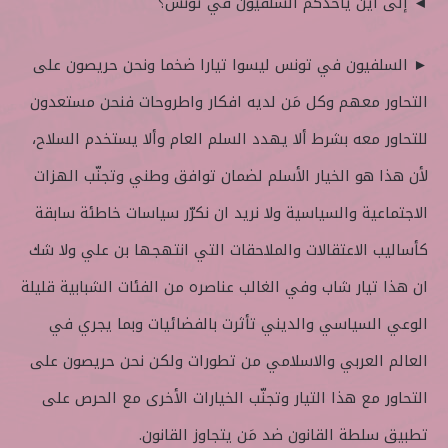
◄ إلى أين يأخذكم السلفيون في تونس؟
► السلفيون في تونس ليسوا تيارا ضخما ونحن حريصون على
التحاور معهم وكل مَن لديه افكار واطروحات فنحن مستعدون
للتحاور معه بشرط ألا يهدد السلم العام وألا يستخدم السلاح،
لأن هذا هو الخيار الأسلم لضمان توافق وطني وتجنّب الهزات
الاجتماعية والسياسية ولا نريد ان نكرّر سياسات خاطئة سابقة
كأساليب الاعتقالات والملاحقات التي انتهجها بن علي ولا شك
ان هذا تيار شاب وفي الغالب عناصره من الفئات الشبابية قليلة
الوعي السياسي والديني تأثرت بالفضائيات وبما يجري في
العالم العربي والاسلامي من تطورات ولكن نحن حريصون على
التحاور مع هذا التيار وتجنّب الخيارات الأخرى مع الحرص على
تطبيق سلطة القانون ضد مَن يتجاوز القانون.