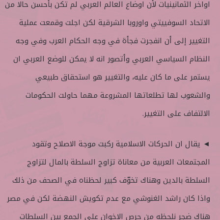
اواخر الثمانينيات لأن اوضاع العالم العربي لم تكن بأحسن حالا من
الاتحاد السوفييتي واوروبا الشرقية لكن اجلت وقمعت عملية
التغيير إلى أن انفجرت فجأة في وجه الحكام العرب وفي وجه
النظام السياسي العربي وأتصور انه لا يمكن للوضع العربي ان
يستمر على ما كان عليه، والتغيير هو استحقاق طبيعي
والشعوب لها تطلعاتها المشروعة مهما حاولت الحكومات
الالتفاف على التغيير.
◄ يقال ان الحركات الاسلامية ركبت موجة الاصلاح وتقود
المجتمعات العربية من معاناة تزاوج السلطة بالمال لتزاوج
السلطة بالدين وهناك تخوّف كبير لحظناه في الصحف من ذلك
واذا كان راشد الغنوشي مع عدم تكويش النهضة لكن في مصر
هناك ضجر نلحظه من حرص الاخوان على الجمع بين السلطات