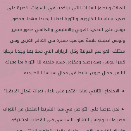
الصلات ونتجاوز العثرات التي تراكمت في السنوات الاخيرة على
صعيد سياستنا الخارجية، والثورة اعطتنا رصيدا مهما، فحضور
تونس على الصعيد العربي والاقليمي والعالمي حضور متميز
وتونس اصبحت علامة سياسية مميزة في العالم العربي وفي
مختلف العواصم الدولية وكل الزيارات التي قمنا بها وجدنا ترحابا
كبيرا بتونس وهو رصيد ومخزون مهم منحته لنا الثورة بما وفرته
لنا من مجال حيوي نشيط في مجال سياستنا الخارجية.
◄ الاجتماع الثلاثي لماذا اقتصر على بلدان ثورات شمال افريقيا؟
► نحن حرصنا على التواصل في هذا الشريط المتصل من الثورات
مصر وليبيا وتونس للتشاور السياسي في القضايا المشتركة
وكذلك للتنسيق الامني، ولذلك عقدنا الاجتماع الثلاثي مع