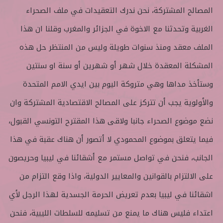
المصالح المشتركة، نحن ندرك التعقيدات في ملف الصحراء
الغربية وتحدثنا مع الاخوة في الجزائر والمغرب وقلنا ان هذا
الملف معقد ومنذ سنوات طويلة وليس من المنتظر حل هذه
المشكلة المعقدة خلال شهر أو شهرين أو سنة او سنتين
وستأخذ مداها وهي متروكة اليوم بين ايدي الامم المتحدة
والأولوية يجب أن تتركز على المصالح الاقتصادية المشتركة وان
نضع موضوع الصحراء جانبا ولاقى هذا المقترح التونسي القبول،
فيما يتعلق بموضوع المحمودي لا أتصور أن هناك عقبة في هذا
الجانب، فنحن في تواصل مستمر مع أشقائنا في ليبيا وحريصون
على الالتزام بالقوانين والمعايير الدولية، واذا وقع التزام من
اشقائنا في ليبيا بعدم تعريض الحرمة الجسدية لهذا الرجل لأي
اعتداء فليس هناك ما يمنع من تسليمه للسلطات الليبية، فنحن