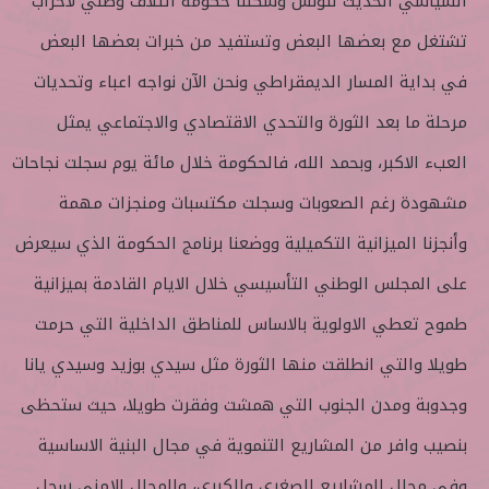
السياسي الحديث لتونس وشكلنا حكومة ائتلاف وطني لأحزاب
تشتغل مع بعضها البعض وتستفيد من خبرات بعضها البعض
في بداية المسار الديمقراطي ونحن الآن نواجه اعباء وتحديات
مرحلة ما بعد الثورة والتحدي الاقتصادي والاجتماعي يمثل
العبء الاكبر، وبحمد الله، فالحكومة خلال مائة يوم سجلت نجاحات
مشهودة رغم الصعوبات وسجلت مكتسبات ومنجزات مهمة
وأنجزنا الميزانية التكميلية ووضعنا برنامج الحكومة الذي سيعرض
على المجلس الوطني التأسيسي خلال الايام القادمة بميزانية
طموح تعطي الاولوية بالاساس للمناطق الداخلية التي حرمت
طويلا والتي انطلقت منها الثورة مثل سيدي بوزيد وسيدي يانا
وجدوبة ومدن الجنوب التي همشت وفقرت طويلا، حيث ستحظى
بنصيب وافر من المشاريع التنموية في مجال البنية الاساسية
وفي مجال المشاريع الصغرى والكبرى، والمجال الامني سجل