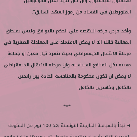
معتقلون سياسيون، وان كان لدينا بعض الموقوفين
المتورطين في الفساد من رموز العهد السابق”.
وأكد حرص حركة النهضة على الحكم بالتوافق وليس بمنطق
المغالبة قائلا انه لا يمكن الاعتماد على المعادلة الصفرية في
مرحلة الانتقال الديمقراطي بحيث ينفرد تيار معين او جماعة
معينة بكل المنافع السياسية وان مرحلة الانتقال الديمقراطي
لا يمكن ان تكون محكومة بالمنافسة الحادة بين رابحين
بالكامل وخاسرين بالكامل.
***
◄ نبدأ بالسياسة الخارجية التونسية بعد 100 يوم من الحكومة
الجديدة هناك رؤية استراتيجية وخطط يتم تنفيذها ما ابرز ملامح