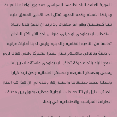
الهوية العامة للبلد نظامها السياسي جمهوري ولغتها العربية
ودينها الاسلام وهذه الحدود تمثل الحد الادنى المتفق عليه
بيننا كتونسيين وهو امر مشترك ولا نريد ان ندفع بلدنا باتجاه
استقطاب ايديولوجي او ديني، وتونس لحد الآن اكثر البلدان
تجانسا من الناحية الثقافية والدينية وليس لدينا أقليات عرقية
او دينية وبالتالي فالاسلام يمثل عنصرا مشتركا وليس هناك لزوم
لدفع البلد باتجاه حركة تجاذب ايديولوجي واستقطاب بين ما
يسمى بمعسكر الشريعة ومعسكر العلمانية ونحن نريد خيارا
وسطيا يحفظ مجتمعاتنا واستقرارها، ويبدو لي ان هذا هو الخيار
الصائب بدليل ان نتائجه جاءت ايجابية وحظيت بقبول بين مختلف
الاطراف السياسية والاجتماعية في بلدنا.