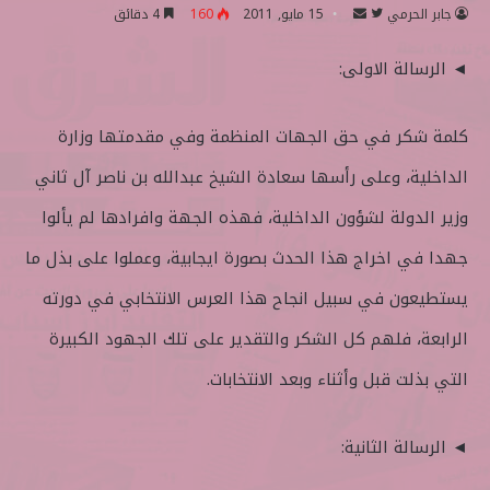
جابر الحرمي
ت
أ
15 مايو, 2011
160
4 دقائق
ا
ر
◄ الرسالة الاولى:
ب
س
ع
ل
ع
ب
كلمة شكر في حق الجهات المنظمة وفي مقدمتها وزارة
ل
ر
ى
ي
الداخلية، وعلى رأسها سعادة الشيخ عبدالله بن ناصر آل ثاني
ت
د
وزير الدولة لشؤون الداخلية، فهذه الجهة وافرادها لم يألوا
و
ا
ي
إ
جهدا في اخراج هذا الحدث بصورة ايجابية، وعملوا على بذل ما
ت
ل
يستطيعون في سبيل انجاح هذا العرس الانتخابي في دورته
ر
ك
ت
الرابعة، فلهم كل الشكر والتقدير على تلك الجهود الكبيرة
ر
التي بذلت قبل وأثناء وبعد الانتخابات.
و
ن
ي
◄ الرسالة الثانية:
ا