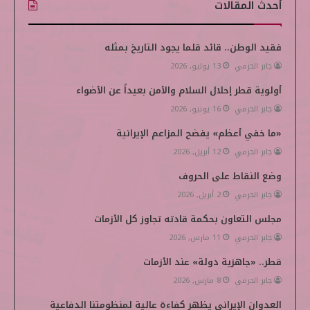
أحدث المقالات
س
ي
ن
ت
k
ب
ت
ك
ي
i
فقيد الوطن.. قائد قلما يجود التاريخ بمثله
جابر الحرمي
13 يوليو, 2026
و
ر
د
و
p
أولوية قطر إحلال السلام والأمن بعيداً عن الأضواء
ك
إ
ب
e
جابر الحرمي
16 يونيو, 2026
ن
d
«ما خفي أعظم» يفضح المزاعم الإيرانية
i
جابر الحرمي
12 أبريل, 2026
وضع النقاط على الحروف
a
جابر الحرمي
2 أبريل, 2026
مجلس التعاون بحكمة قادته تجاوز كل الأزمات
جابر الحرمي
11 مارس, 2026
قطر.. «جاهزية دولة» عند الأزمات
جابر الحرمي
8 مارس, 2026
العدوان الإيراني يظهر كفاءة عالية لمنظومتنا الدفاعية