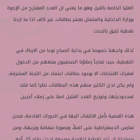
العليا الخاصة بالفرز، وهو ما يعني ان العدد المقترح من الإخوة
بوزارة الداخلية والمتمثل بعشر بطاقات، غير كاف اذا ما اردنا
تغطية تليق بالحدث.
لذلك واجهنا خصوصا في بداية الصباح نوعا من الارباك في
التغطية، حيث تفاجأ زملاؤنا الصحفيون بمنعهم من الدخول
لمقرات الانتخابات الا بوجود بطاقات اعتماد من اللجنة المشرفة،
ولم يكن لدى الكثير منهم هذه البطاقات، نظرا كما قلت
لمحدوديتها، وتوزيع العدد القليل اصلا على زملاء آخرين.
هذه القضية نأمل الالتفات اليها في الدورات القادمة، فنحن
نمارس الديمقراطية على الملأ، وبصورة شفافة ونزيهة، ومن
مصلحتنا ان تتم تغطية إعلامية موسعة لحدث يقام كل أربع