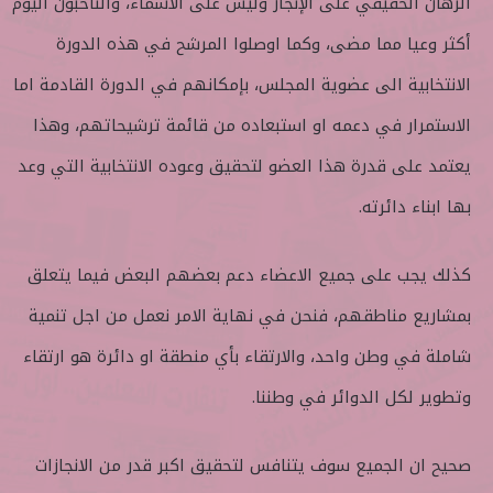
الرهان الحقيقي على الإنجاز وليس على الاسماء، والناخبون اليوم
أكثر وعيا مما مضى، وكما اوصلوا المرشح في هذه الدورة
الانتخابية الى عضوية المجلس، بإمكانهم في الدورة القادمة اما
الاستمرار في دعمه او استبعاده من قائمة ترشيحاتهم، وهذا
يعتمد على قدرة هذا العضو لتحقيق وعوده الانتخابية التي وعد
بها ابناء دائرته.
كذلك يجب على جميع الاعضاء دعم بعضهم البعض فيما يتعلق
بمشاريع مناطقهم، فنحن في نهاية الامر نعمل من اجل تنمية
شاملة في وطن واحد، والارتقاء بأي منطقة او دائرة هو ارتقاء
وتطوير لكل الدوائر في وطننا.
صحيح ان الجميع سوف يتنافس لتحقيق اكبر قدر من الانجازات