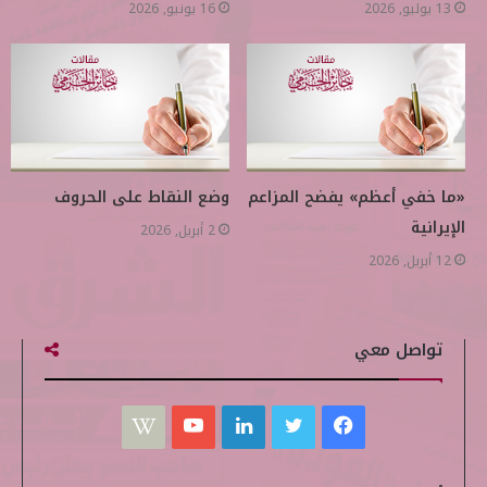
13 يوليو, 2026
16 يونيو, 2026
«ما خفي أعظم» يفضح المزاعم
وضع النقاط على الحروف
الإيرانية
2 أبريل, 2026
12 أبريل, 2026
تواصل معي
ف
ت
ل
ي
W
ي
و
ي
و
i