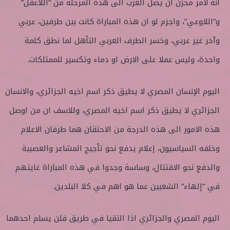
انه لأمر محزن ان يصل العرب الى هذه المرحلة من “اللاعقل”
و”اللاوعي”، واجزم لو ان هذه المباراة كانت بين طرفين، عربي
وآخر غير عربي، وخسر الطرف العربي التأهل لما نطق كلمة
واحدة، وليس عملا على الارض او دماء وتكسير للممتلكات.
اليوم الإنسان المصري لا يطيق ذكر اسم اخيه الجزائري، والانسان
الجزائري لا يطيق ذكر اسم اخيه المصري، وللاسف ان من اوصل
هذه الامور الى هذه الدرجة من الاحتقان هما طرفان الاعلام
وخلفه السياسيون، إعلام يدفع نحو تأجيج المشاعر والعصبية
والدفع نحو الاقتتال، وساسة وجدوا في هذه المباراة غايتهم
في “إلهاء” الشعبين عما هو اهم في كلا البلدين.
اليوم المصري والجزائري اذا التقيا في طريق فلن يسلم احدهما