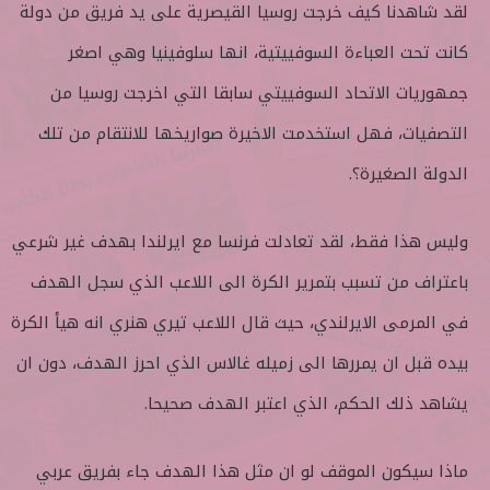
لقد شاهدنا كيف خرجت روسيا القيصرية على يد فريق من دولة
كانت تحت العباءة السوفييتية، انها سلوفينيا وهي اصغر
جمهوريات الاتحاد السوفييتي سابقا التي اخرجت روسيا من
التصفيات، فهل استخدمت الاخيرة صواريخها للانتقام من تلك
الدولة الصغيرة؟.
وليس هذا فقط، لقد تعادلت فرنسا مع ايرلندا بهدف غير شرعي
باعتراف من تسبب بتمرير الكرة الى اللاعب الذي سجل الهدف
في المرمى الايرلندي، حيث قال اللاعب تيري هنري انه هيأ الكرة
بيده قبل ان يمررها الى زميله غالاس الذي احرز الهدف، دون ان
يشاهد ذلك الحكم، الذي اعتبر الهدف صحيحا.
ماذا سيكون الموقف لو ان مثل هذا الهدف جاء بفريق عربي