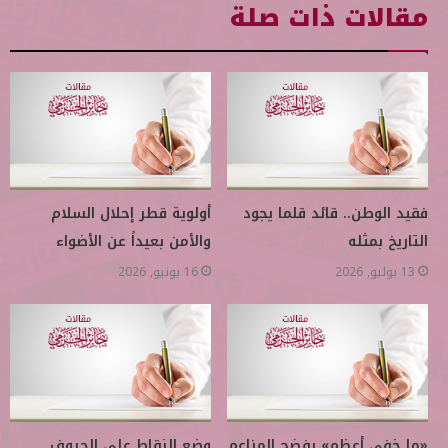
مقالات ذات صلة
فقيد الوطن.. قائد قلما يجود
أولوية قطر إحلال السلام
التاريخ بمثله
والأمن بعيداً عن الأضواء
13 يوليو, 2026
16 يونيو, 2026
«ما خفي أعظم» يفضح المزاعم
وضع النقاط على الحروف