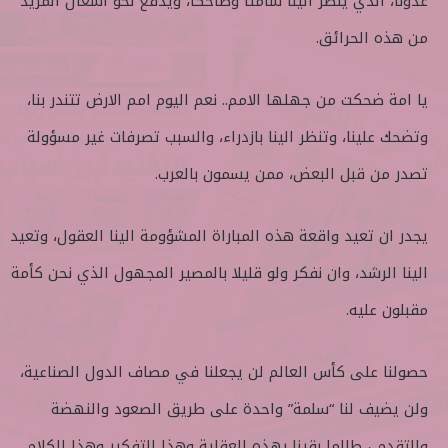
عدونا، الذي ينظر الينا شامتا وضاحكا، ويدفع نحو اشعال المزيد
من هذه الحرائق.
يا امة ضحكت من جهلها الامم.. نعم اليوم امم الارض تتندر بنا،
وتضحك علينا، وتنظر الينا بازدراء، والسبب تصرفات غير مسؤولة
تصدر من قبل البعض، ممن يسمون بالعرب.
يجدر ان تعيد واقعة هذه المباراة المشؤومة الينا العقول، وتعيد
الينا الرشد، وان نفكر ولو قليلا بالمصير المجهول الذي نحن كأمة
مقبلون عليه.
حصولنا على كأس العالم لن يجعلنا في مصاف الدول الصناعية،
ولن يضيف لنا “سلمة” واحدة على طريق الصعود والنهضة
والتقدم..، طالما بقينا بهذه العقلية وهذا التفكير وهذا الكلام