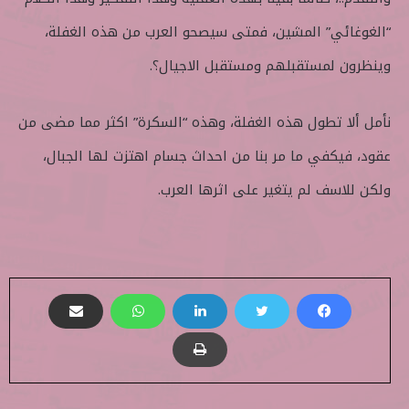
“الغوغائي” المشين، فمتى سيصحو العرب من هذه الغفلة،
وينظرون لمستقبلهم ومستقبل الاجيال؟.
نأمل ألا تطول هذه الغفلة، وهذه “السكرة” اكثر مما مضى من
عقود، فيكفي ما مر بنا من احداث جسام اهتزت لها الجبال،
ولكن للاسف لم يتغير على اثرها العرب.