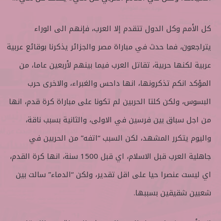
ع
ب
ل
ر
ى
ي
كل الأمم وكل الدول تتقدم إلا العرب، فإنهم الى الوراء
ت
د
يتراجعون، فما حدث في مباراة مصر والجزائر يذكرنا بوقائع عربية
و
ا
ي
إ
عربية لكنها حربية، تقاتل العرب فيما بينهم لأربعين عاما، من
ت
ل
المؤكد انكم تذكرونها، انها داحس والغبراء، والاخرى حرب
ر
ك
ت
البسوس، ولكن كلتا الحربين لم تكونا على مباراة كرة قدم، انها
ر
من اجل سباق بين فرسين في الاولى، والثانية بسبب ناقة،
و
ن
واليوم يتكرر المشهد، لكن السبب “اتفه” من الحربين في
ي
جاهلية العرب قبل الاسلام، اي قبل 1500 سنة، انها كرة القدم،
ا
اي ليست عنصرا حيا على اقل تقدير، ولكن “الدماء” سالت بين
شعبين شقيقين بسببها.