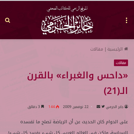
القائمة
بح
عن
الرئيسية
|
مقالات
مقالات
«داحس والغبراء» بالقرن
الـ(21)
جابر الحرمي
ت
أ
22 نوفمبر, 2009
144
3 دقائق
ا
ر
على الدوام كان الحديث عن أن الرياضة تصلح ما تفسده
ب
س
ع
ل
السياسة، ولكن في العالم العربي كل شيء يفسد كل شيء!.