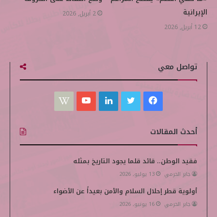
الإيرانية
2 أبريل, 2026
12 أبريل, 2026
تواصل معي
ف
ت
ل
ي
W
ي
و
ي
و
i
أحدث المقالات
س
ي
ن
ت
k
ب
ت
ك
ي
i
فقيد الوطن.. قائد قلما يجود التاريخ بمثله
جابر الحرمي
13 يوليو, 2026
و
ر
د
و
p
أولوية قطر إحلال السلام والأمن بعيداً عن الأضواء
ك
إ
ب
e
جابر الحرمي
16 يونيو, 2026