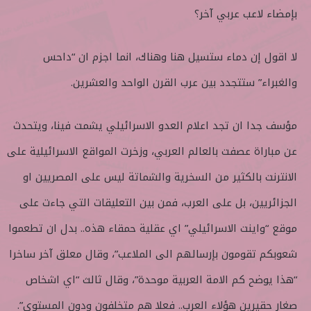
بإمضاء لاعب عربي آخر؟
لا اقول إن دماء ستسيل هنا وهناك، انما اجزم ان “داحس
والغبراء” ستتجدد بين عرب القرن الواحد والعشرين.
مؤسف جدا ان تجد اعلام العدو الاسرائيلي يشمت فينا، ويتحدث
عن مباراة عصفت بالعالم العربي، وزخرت المواقع الاسرائيلية على
الانترنت بالكثير من السخرية والشماتة ليس على المصريين او
الجزائريين، بل على العرب، فمن بين التعليقات التي جاءت على
موقع “واينت الاسرائيلي” اي عقلية حمقاء هذه.. بدل ان تطعموا
شعوبكم تقومون بإرسالهم الى الملاعب”، وقال معلق آخر ساخرا
“هذا يوضح كم الامة العربية موحدة”، وقال ثالث “اي اشخاص
صغار حقيرين هؤلاء العرب.. فعلا هم متخلفون ودون المستوى”.