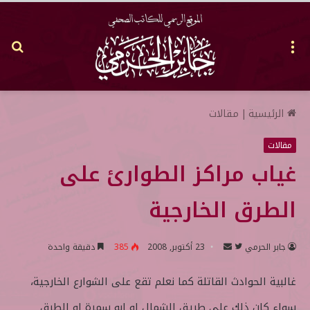
القائمة
بح
عن
الرئيسية
|
مقالات
مقالات
غياب مراكز الطوارئ على
الطرق الخارجية
جابر الحرمي
ت
أ
23 أكتوبر, 2008
385
دقيقة واحدة
ا
ر
غالبية الحوادث القاتلة كما نعلم تقع على الشوارع الخارجية،
ب
س
ع
ل
سواء كان ذلك على طريق الشمال او ابو سمرة او الطرق