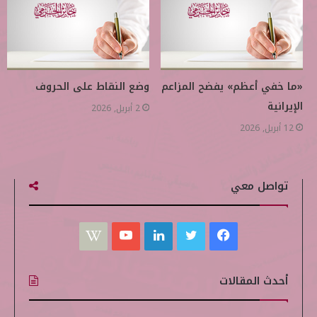
«ما خفي أعظم» يفضح المزاعم
وضع النقاط على الحروف
الإيرانية
2 أبريل, 2026
12 أبريل, 2026
تواصل معي
ف
ت
ل
ي
W
ي
و
ي
و
i
أحدث المقالات
س
ي
ن
ت
k