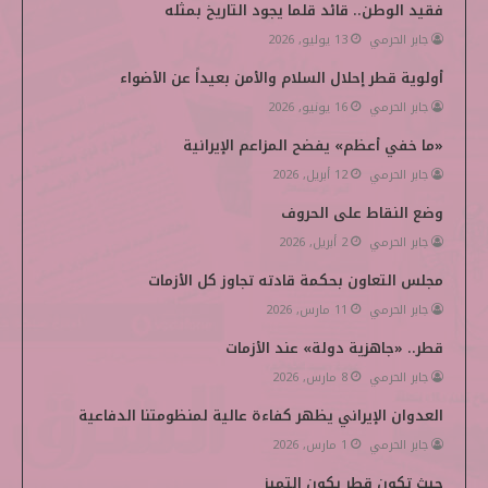
ب
ت
ك
ي
i
فقيد الوطن.. قائد قلما يجود التاريخ بمثله
جابر الحرمي
13 يوليو, 2026
و
ر
د
و
p
أولوية قطر إحلال السلام والأمن بعيداً عن الأضواء
ك
إ
ب
e
جابر الحرمي
16 يونيو, 2026
ن
d
«ما خفي أعظم» يفضح المزاعم الإيرانية
i
جابر الحرمي
12 أبريل, 2026
وضع النقاط على الحروف
a
جابر الحرمي
2 أبريل, 2026
مجلس التعاون بحكمة قادته تجاوز كل الأزمات
جابر الحرمي
11 مارس, 2026
قطر.. «جاهزية دولة» عند الأزمات
جابر الحرمي
8 مارس, 2026
العدوان الإيراني يظهر كفاءة عالية لمنظومتنا الدفاعية
جابر الحرمي
1 مارس, 2026
حيث تكون قطر يكون التميز