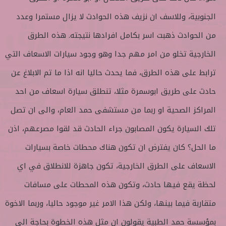
ع
ب
ل
ر
الجنوبية، وللاسف ان نزيف هذه الحوادث لا يزال مستمرا وعدد
ى
ي
من الحوادث ذهبت اسر بكامل افرادها نتيجته. هذه الطرق
ت
د
و
ا
الخارجية تخلو من امر مهم جدا وهو وجود سيارات الاسعاف التي
ي
إ
ترابط على هذه الطرق، فما يحدث حاليا انه اذا ما تم الابلاغ عن
ت
ل
ر
ك
حادث على طريق ابوسمرة مثلا، تنطلق سيارة اسعاف من احد
ت
المراكز الصحية او ربما من مستشفى حمد العام، والى ان تصل
ر
و
تلك السيارة يكون المصابون جراء الحادث قد لقوا مصرعهم، اذن
ن
ما الحل؟ كان يفترض ان تكون هناك محطات خاصة بسيارات
ي
ا
الاسعاف على الطرق الخارجية، تكون جاهزة للانطلاق في اي
لحظة يقع فيها حادث، وتكون هذه المحطات على مسافات
متقاربة فيما بينها، ولكن هذا الامر غير موجود حاليا، وربما الاخوة
بمؤسسة حمد الطبية يقولون ان مثل هذه الخطوة بحاجة الى