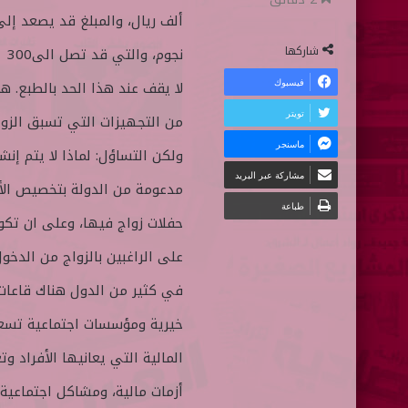
ألف ريال، والمبلغ قد يصعد إلى
ل
ر
ى
ي
شاركها
نج
ت
د
فيسبوك
لا يقف عند هذا الحد بالطبع. 
و
ا
تويتر
من التجهيزات التي تسبق الزواج
ي
إ
ماسنجر
ت
ل
ولكن التساؤل: لماذا لا يتم إنش
ر
ك
مشاركة عبر البريد
مدعومة من الدولة بتخصيص الأرض
ت
طباعة
حفلات زواج فيها، وعلى ان تكون
ر
و
على الراغبين بالزواج من الدخول
ن
في كثير من الدول هناك قاعات،
ي
خيرية ومؤسسات اجتماعية تسعى 
ا
المالية التي يعانيها الأفراد و
أزمات مالية، ومشاكل اجتماعية،