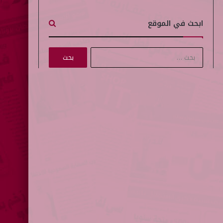
ابحث في الموقع
ا
ل
ب
ح
ث
ع
ن
: