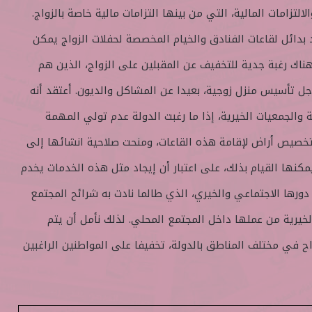
لتزامات المالية، التي من بينها التزامات مالية خاصة بالزواج.
د بدائل لقاعات الفنادق والخيام المخصصة لحفلات الزواج يمكن
ناك رغبة جدية للتخفيف عن المقبلين على الزواج، الذين هم
جل تأسيس منزل زوجية، بعيدا عن المشاكل والديون. أعتقد أنه
ة والجمعيات الخيرية، إذا ما رغبت الدولة عدم تولي المهمة
 بتخصيص أراض لإقامة هذه القاعات، ومنحت صلاحية انشائها إلى
يمكنها القيام بذلك، على اعتبار أن إيجاد مثل هذه الخدمات يخدم
ورها الاجتماعي والخيري، الذي طالما نادت به شرائح المجتمع
لخيرية من عملها داخل المجتمع المحلي. لذلك نأمل أن يتم
راح في مختلف المناطق بالدولة، تخفيفا على المواطنين الراغبين