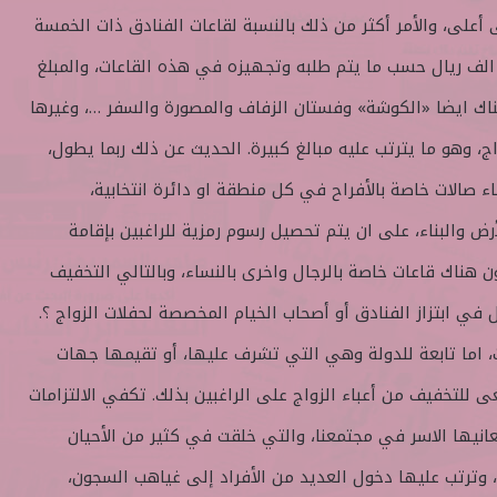
 أعلى، والأمر أكثر من ذلك بالنسبة لقاعات الفنادق ذات الخمسة
وم، والتي قد تصل الى300 الف ريال حسب ما يتم طلبه وتجهيزه في هذه القاعات، والمبلغ
هناك ايضا «الكوشة» وفستان الزفاف والمصورة والسفر …، وغيرها
، وهو ما يترتب عليه مبالغ كبيرة. الحديث عن ذلك ربما يطول،
اء صالات خاصة بالأفراح في كل منطقة او دائرة انتخابية،
 والبناء، على ان يتم تحصيل رسوم رمزية للراغبين بإقامة
 هناك قاعات خاصة بالرجال واخرى بالنساء، وبالتالي التخفيف
 في ابتزاز الفنادق أو أصحاب الخيام المخصصة لحفلات الزواج ؟.
 اما تابعة للدولة وهي التي تشرف عليها، أو تقيمها جهات
للتخفيف من أعباء الزواج على الراغبين بذلك. تكفي الالتزامات
تعانيها الاسر في مجتمعنا، والتي خلقت في كثير من الأحيان
 وترتب عليها دخول العديد من الأفراد إلى غياهب السجون،