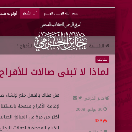
أولوية قطر 
بسم الله الرحمن الرحيم
آخر الأخبار
الرئيسية
|
مقالات
|
لماذا لا تبنى صالات للأفراح ؟
مقالات
لماذا لا تبنى صالات للأفراح 
هل هناك بالفعل منع لإنشاء صا
جابر الحرمي
ت
أ
لإقامة الأفراح فيهما، بالاستثن
ا
ر
30 يوليو, 2008
ب
س
أكثر من مرة عن المبالغ الخيالية
389
ع
ل
ع
ب
2 دقائق