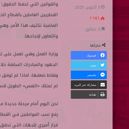
والقوانين التي تحفظ الحقوق؛
ا
ر
5 أكتوبر, 2025
ب
س
القطريين العاملين بالقطاع الخا
1٬161
ع
ل
الماضية تكثيف هذا الأمر، وه
ع
ب
3 دقائق
والتعاون لإنجاحها.
ل
ر
ى
ي
شاركها
ت
د
وزارة العمل وهي تعمل على تعز
فيسبوك
و
ا
الجهود والمبادرات السابقة خلا
تويتر
ي
إ
ونقاط ضعفها، لماذا لم توفق ف
ماسنجر
ت
ل
ر
ك
لم تمتلك «النفس» الطويل لاستم
مشاركة عبر البريد
ت
طباعة
ر
نحن اليوم أمام مرحلة جديدة من
و
رفع نسب المواطنين في القطاع، 
ن
قرار أميري للجهات التي تحقق
ي