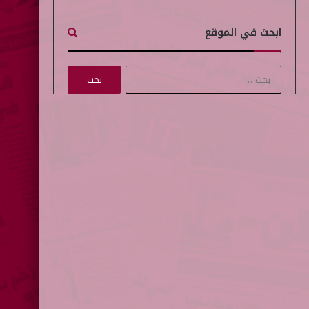
ابحث في الموقع
ا
ل
ب
ح
ث
ع
ن
: