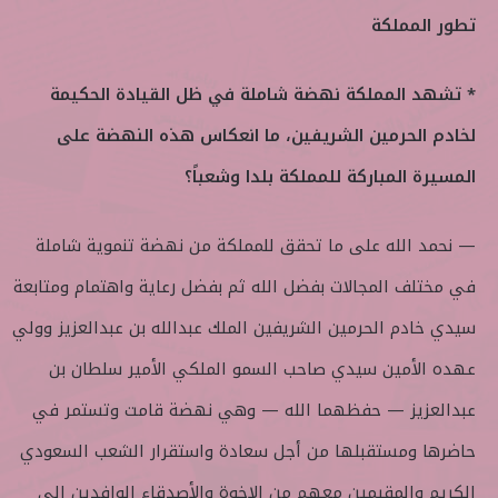
تطور المملكة
* تشهد المملكة نهضة شاملة في ظل القيادة الحكيمة
لخادم الحرمين الشريفين، ما انعكاس هذه النهضة على
المسيرة المباركة للمملكة بلدا وشعباً؟
— نحمد الله على ما تحقق للمملكة من نهضة تنموية شاملة
في مختلف المجالات بفضل الله ثم بفضل رعاية واهتمام ومتابعة
سيدي خادم الحرمين الشريفين الملك عبدالله بن عبدالعزيز وولي
عهده الأمين سيدي صاحب السمو الملكي الأمير سلطان بن
عبدالعزيز — حفظهما الله — وهي نهضة قامت وتستمر في
حاضرها ومستقبلها من أجل سعادة واستقرار الشعب السعودي
الكريم والمقيمين معهم من الإخوة والأصدقاء الوافدين إلى