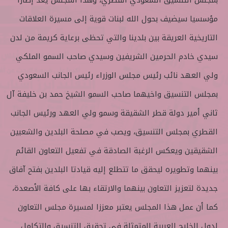
بمجلس التنسيق السعودي القطري، وهذا المجلس يعد إطاراً
مؤسسيا سيضيف بحول الله لبنات قوية إلى مسيرة العلاقات
التاريخية العريقة بين بلدينا والتي تحظى برعاية كريمة من لدن
سيدي خادم الحرمين الشريفين وسيدي صاحب السمو الملكي
ولي العهد نائب رئيس مجلس الوزراء رئيس الجانب السعودي
بمجلس التنسيق واخيهما صاحب السمو الشيخ حمد بن خليفة آل
ثاني أمير دولة قطر الشقيقة وسمو ولي العهد ورئيس الجانب
القطري بمجلس التنسيق، ويصب في مصلحة البلدين والشعبين
الشقيقين ويعكس الرغبة الصادقة في تفعيل التعاون القائم
بينهما وتطويره ليحقق ما تتطلع إليه قيادتا البلدين بفتح آفاق
جديدة لتعزيز التعاون بينهما والارتقاء بها على كافة الأصعدة،
كما أن عمل هذا المجلس يعتبر معززا لمسيرة مجلس التعاون
لدول الخليج العربية المتمثلة في تحقيق التنسيق والتكامل