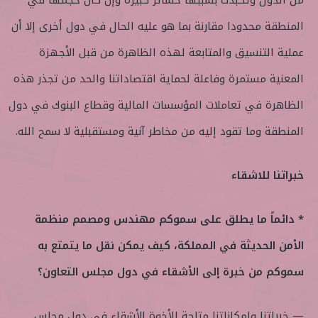
من الدول وتكبدت بسببها خسائر كبيرة وإن كان حجمها في
المنطقة محدودا مقارنة بما هو عليه الحال في دول أخرى إلا أن
عملية التنسيق والمتابعة لهذه الظاهرة من قبل الأجهزة
المعنية مستمرة وفاعلة لحماية اقتصاداتنا والحد من تجذر هذه
الظاهرة في تعاملات المؤسسات المالية وقطاع البنوك في دول
المنطقة وما تقود إليه من مخاطر آنية ومستقبلية لا سمح الله.
خبراتنا للاشقاء
* دائماً ما يطلق على سموكم مهندس ومصمم منظمة
الأمن الحديثة في المملكة، كيف يمكن نقل ما يتمتع به
سموكم من خبرة إلى الأشقاء في دول مجلس التعاون؟
— خبراتنا وامكاناتنا متاحة للأخوة الأشقاء في دول مجلس