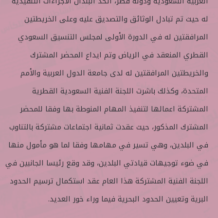
العربية السعودية ودولة قطر، اتخذ البلدان الاجراءات التنفيذية
له حيث تم تبادل الوثائق والتصديق عليه وعلى الخريطتين
المرافقتين له في الدورة الأولى لمجلس التنسيق السعودي
القطري المنعقد في الرياض وتم ايداع المحضر المشترك
والخريطتين المرافقتين له لدى جامعة الدول العربية والأمم
المتحدة، وكذلك باشرت اللجنة الفنية السعودية القطرية
المشتركة اعمالها لتنفيذ المهام المنوطة بها وفقا للمحضر
المشترك المذكور، حيث عقدت ثمانية اجتماعات مشتركة بالتناوب
في البلدين، وهي تسير في مهامها وفقا لما هو مأمول منها
في ضوء توجيهات قيادتي البلدين، وقد وقع رئيسا الجانبين في
اللجنة الفنية المشتركة هذا العام عقد استكمال ترسيم الحدود
البرية وتعيين الحدود البحرية فيما وراء خور العديد.