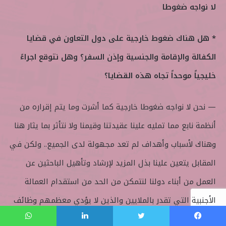
لا نواجه ضغوطا
* هل هناك ضغوط خارجية على دول التعاون في قضايا
الكفالة والإقامة والجنسية وإذن السفر؟ وهل نتوقع اجراءً
خليجياً موحداً تجاه هذه القضايا؟
— نحن لا نواجه ضغوطا خارجية كما أشرت وما يتم إقراره من
أنظمة نابع مما تمليه علينا عقيدتنا وقيمنا ولا نتأثر بما يثار هنا
وهناك لأسباب وأهداف لم تعد مجهولة لدى الجميع.. ولكن في
المقابل يتعين علينا بذل المزيد لإرشاد وتأهيل الباحثين عن
العمل من أبناء دولنا لنتمكن من الحد من استقدام العمالة
الأجنبية التي تقدر بالملايين والذين لا يؤدي معظمهم وظائف
أو أعمالا تحتاج لخبرات عالية وبالإمكان أن يؤديها المدركون
فيسبوك
تويتر
لينكدإن
واتساب