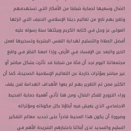
الضال وسعيها لحماية شبابنا من الأفكار التي تستهدفهم
وتغرر بهم نابع من تعاليم ديننا الإسلامي الحنيف التي انزلها
المولى عز وجل في كتابه الكريم وبيئتها سنة رسوله عليه
أفضل الصلاة والتسليم لهداية النفس البشرية وتسخيرها لعمل
الخير والبعد عن الإفساد في الأرض، وإذا امعنا النظر في واقع
مجتمعاتنا اليوم نجد أن فئة من شبابنا قد تأثرت بشكل مباشر أو
غير مباشر بمؤثرات خارجة عن التعاليم الإسلامية الصحيحة، كما أن
الكثير ممن تم التغرير بهم لم يعوا الأهداف الهدامة لمن يقف
وراء الترويج للفكر الضال، ومن هنا تأتي أهمية حماية المحيط
الاجتماعي الذي يعيش فيه أبناؤنا بكل مكوناته ومؤثراته
وضرورة أن يكون هذا المحيط قادراً على تحديد معالم التفكير
السليم والسديد لدى أبنائنا باعتبارهم الشريحة الأهم في