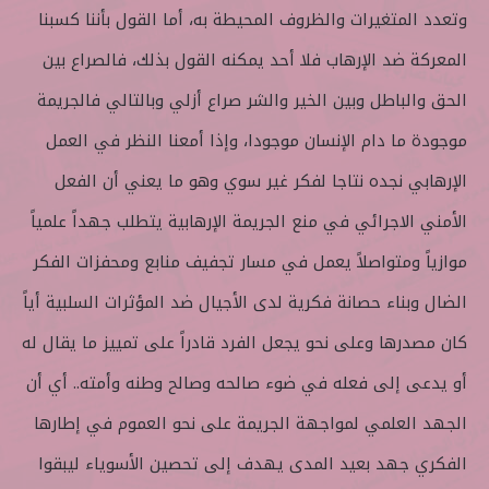
وتعدد المتغيرات والظروف المحيطة به، أما القول بأننا كسبنا
المعركة ضد الإرهاب فلا أحد يمكنه القول بذلك، فالصراع بين
الحق والباطل وبين الخير والشر صراع أزلي وبالتالي فالجريمة
موجودة ما دام الإنسان موجودا، وإذا أمعنا النظر في العمل
الإرهابي نجده نتاجا لفكر غير سوي وهو ما يعني أن الفعل
الأمني الاجرائي في منع الجريمة الإرهابية يتطلب جهداً علمياً
موازياً ومتواصلاً يعمل في مسار تجفيف منابع ومحفزات الفكر
الضال وبناء حصانة فكرية لدى الأجيال ضد المؤثرات السلبية أياً
كان مصدرها وعلى نحو يجعل الفرد قادراً على تمييز ما يقال له
أو يدعى إلى فعله في ضوء صالحه وصالح وطنه وأمته.. أي أن
الجهد العلمي لمواجهة الجريمة على نحو العموم في إطارها
الفكري جهد بعيد المدى يهدف إلى تحصين الأسوياء ليبقوا