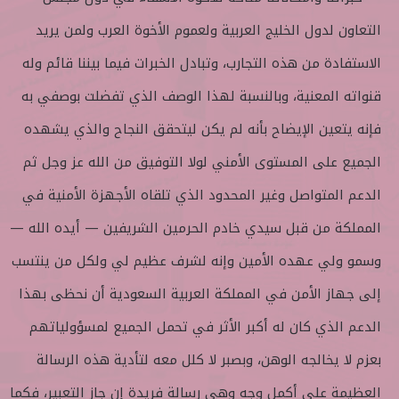
التعاون لدول الخليج العربية ولعموم الأخوة العرب ولمن يريد
الاستفادة من هذه التجارب، وتبادل الخبرات فيما بيننا قائم وله
قنواته المعنية، وبالنسبة لهذا الوصف الذي تفضلت بوصفي به
فإنه يتعين الإيضاح بأنه لم يكن ليتحقق النجاح والذي يشهده
الجميع على المستوى الأمني لولا التوفيق من الله عز وجل ثم
الدعم المتواصل وغير المحدود الذي تلقاه الأجهزة الأمنية في
المملكة من قبل سيدي خادم الحرمين الشريفين — أيده الله —
وسمو ولي عهده الأمين وإنه لشرف عظيم لي ولكل من ينتسب
إلى جهاز الأمن في المملكة العربية السعودية أن نحظى بهذا
الدعم الذي كان له أكبر الأثر في تحمل الجميع لمسؤولياتهم
بعزم لا يخالجه الوهن، وبصبر لا كلل معه لتأدية هذه الرسالة
العظيمة على أكمل وجه وهي رسالة فريدة إن جاز التعبير، فكما