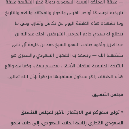
— علاقة المملكة العربية السعودية بدولة قطر الشقيقة علاقة
تاريخية تجسدها أواصر القربى والجوار والمعتقد واللغة والتاريخ
وما تشهده هذه العلاقة اليوم من تكامل وتقارب وفق ما
يتطلع له سيدي خادم الحرمين الشريفين الملك عبدالله بن
عبدالعزيز وأخوه صاحب السمو الشيخ حمد بن خليفة آل ثاني —
حفظهما الله — ويسعد به الشعبان السعودي والقطري هو
النتيجة الطبيعية لعلاقات الأشقاء بعضهم ببعض، وكما هو واقع
هذه العلاقات زاهر سيكون مستقبلها مزدهراً بإذن الله تعالى.
مجلس التنسيق
* تولى سموكم في الاجتماع الأخير لمجلس التنسيق
السعودي القطري رئاسة الجانب السعودي، إلى جانب سمو