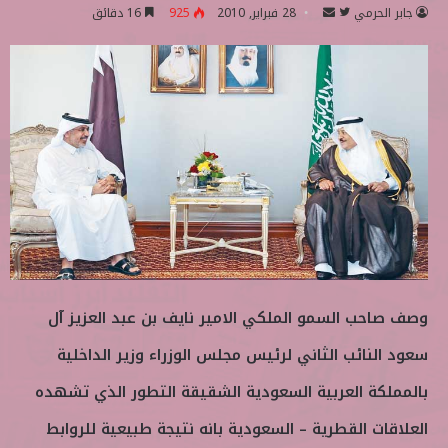
جابر الحرمي
ت
أ
28 فبراير, 2010
925
16 دقائق
ا
ر
ب
س
ع
ل
ع
ب
ل
ر
ى
ي
ت
د
و
ا
ي
إ
ت
ل
ر
ك
ت
وصف صاحب السمو الملكي الامير نايف بن عبد العزيز آل
ر
و
سعود النائب الثاني لرئيس مجلس الوزراء وزير الداخلية
ن
بالمملكة العربية السعودية الشقيقة التطور الذي تشهده
ي
ا
العلاقات القطرية – السعودية بانه نتيجة طبيعية للروابط