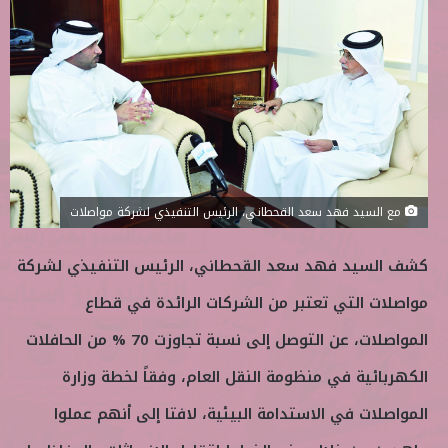
ب
س
ع
ل
ع
ب
ل
ر
ى
ي
ت
د
و
ا
ي
إ
ت
ل
مع السيد فهد سعد القحطاني، الرئيس التنفيذي لشركة مواصلات
ر
ك
ت
كشف السيد فهد سعد القحطاني، الرئيس التنفيذي لشركة
ر
و
مواصلات التي تعتبر من الشركات الرائدة في قطاع
ن
المواصلات، عن التوصل إلى نسبة تجاوزت 70 % من الحافلات
ي
ا
الكهربائية في منظومة النقل العام، وفقاً لخطة وزارة
المواصلات في الاستدامة البيئية، لافتا إلى أنهم عملوا