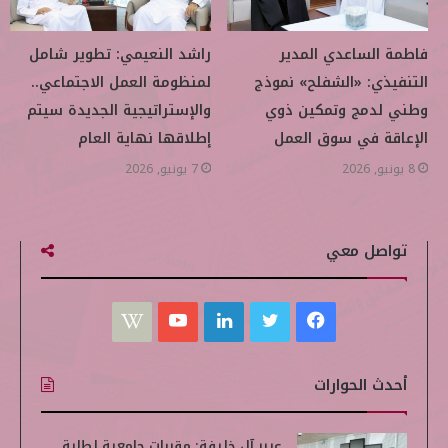
فاطمة الساعدي المدير
راشد النعيمي: تطوير شامل
التنفيذي: «الشفلح» نموذج
لمنظومة العمل الاجتماعي..
وطني لدمج وتمكين ذوي
والإستراتيجية الجديدة سيتم
الإعاقة في سوق العمل
إطلاقها نهاية العام
8 يونيو, 2026
7 يونيو, 2026
تواصل معي
ف
ت
ل
ي
W
ي
و
ي
و
i
أحدث الحوارات
س
ي
ن
ت
k
ب
ت
ك
ي
i
عبير آل خليفة: مقررات جامعية لطلبة