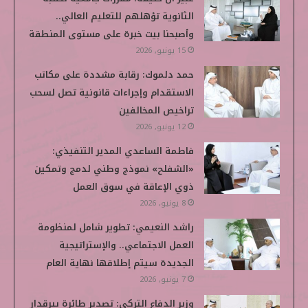
الثانوية تؤهلهم للتعليم العالي..
و
ر
د
و
p
وأصبحنا بيت خبرة على مستوى المنطقة
ك
إ
ب
e
15 يونيو, 2026
حمد دلموك: رقابة مشددة على مكاتب
ن
d
الاستقدام وإجراءات قانونية تصل لسحب
i
تراخيص المخالفين
12 يونيو, 2026
a
فاطمة الساعدي المدير التنفيذي:
«الشفلح» نموذج وطني لدمج وتمكين
ذوي الإعاقة في سوق العمل
8 يونيو, 2026
راشد النعيمي: تطوير شامل لمنظومة
العمل الاجتماعي.. والإستراتيجية
الجديدة سيتم إطلاقها نهاية العام
7 يونيو, 2026
وزير الدفاع التركي: تصدير طائرة بيرقدار