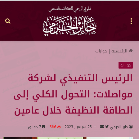
القائمة
بح
عن
الرئيسية
|
حوارات
حوارات
الرئيس التنفيذي لشركة
مواصلات: التحول الكلي إلى
الطاقة النظيفة خلال عامين
جابر الحرمي
ت
أ
25 سبتمبر, 2023
586
7 دقائق
ا
ر