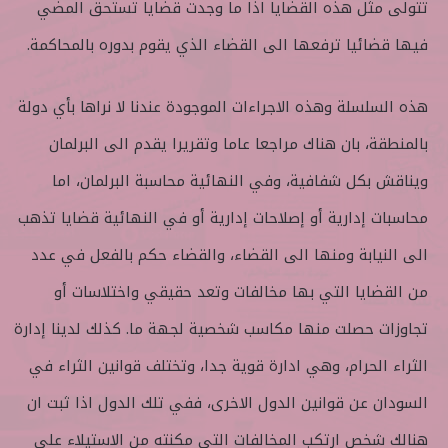
تتولى مثل هذه القضايا اذا ما وجدت قضايا تستحق المضي
فيها قضائيا ترفعها الى القضاء الذي يقوم بدوره بالمحاكمة.
هذه السلسلة وهذه الاجراءات الموجودة عندنا لا نراها بأي دولة
بالمنطقة، بان هناك مراجعا عاما وتقريرا يقدم الى البرلمان
ويناقش بكل شفافية، وفي النهائية محاسبة البرلمان، اما
محاسبات إدارية أو إصلاحات إدارية أو في النهائية قضايا تذهب
الى النيابة ومنها الى القضاء، والقضاء حكم بالفعل في عدد
من القضايا التي بها مخالفات وتعد حقيقي واختلاسات أو
تجاوزات حصلت منها مكاسب شخصية لجهة ما. كذلك لدينا إدارة
الثراء الحرام، وهي ادارة قوية جدا، وتختلف قوانين الثراء في
السودان عن قوانين الدول الاخرى، ففي تلك الدول اذا ثبت ان
هنالك شخص ارتكب المخالفات التي مكنته من الاستيلاء على