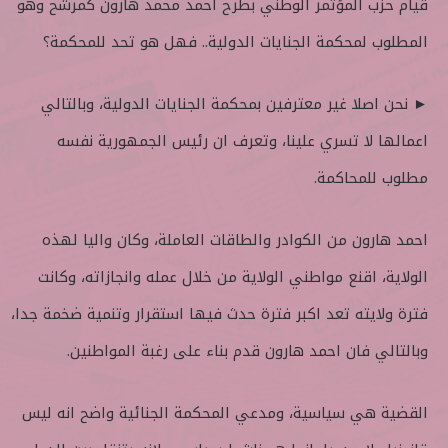
قيام حزب المؤتمر الوطني بطرح احمد محمد هارون كمرشح وهو
المطلوب لمحكمة الجنايات الدولية.. فهل هو تحد للمحكمة؟
► نحن اصلا غير معترفين بمحكمة الجنايات الدولية، وبالتالي
اعمالها لا تسري علينا، وتعرف ان رئيس الجمهورية نفسه
مطلوب للمحاكمة.
احمد هارون من الكوادر والطاقات العاملة، وكان واليا لهذه
الولاية، اقنع مواطني الولاية من خلال عمله وانجازاته، وكانت
فترة ولايته تعد اكبر فترة حدث فيها استقرار وتنمية ضخمة جدا،
وبالتالي فان احمد هارون قدم بناء على رغبة المواطنين.
القضية هي سياسية، ومدعي المحكمة الجنائية واضح انه ليس