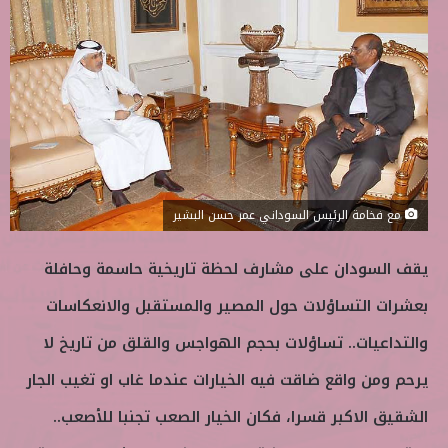
ب
س
ع
ل
ع
ب
ل
ر
ى
ي
ت
د
و
ا
ي
إ
ت
ل
مع فخامة الرئيس السوداني عمر حسن البشير
ر
ك
ت
يقف السودان على مشارف لحظة تاريخية حاسمة وحافلة
ر
و
بعشرات التساؤلات حول المصير والمستقبل والانعكاسات
ن
والتداعيات.. تساؤلات بحجم الهواجس والقلق من تاريخ لا
ي
ا
يرحم ومن واقع ضاقت فيه الخيارات عندما غاب او تغيب الجار
الشقيق الاكبر قسرا، فكان الخيار الصعب تجنبا للأصعب..