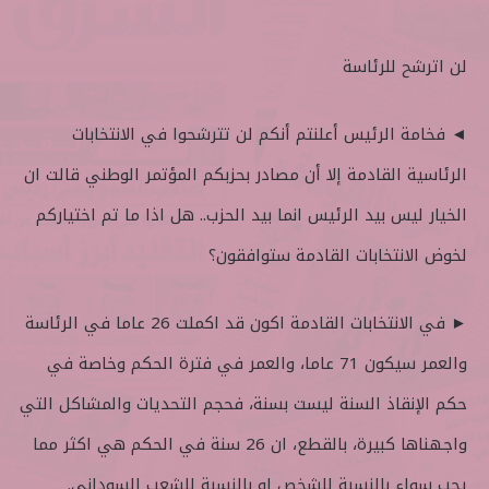
لن اترشح للرئاسة
◄ فخامة الرئيس أعلنتم أنكم لن تترشحوا في الانتخابات
الرئاسية القادمة إلا أن مصادر بحزبكم المؤتمر الوطني قالت ان
الخيار ليس بيد الرئيس انما بيد الحزب.. هل اذا ما تم اختياركم
لخوض الانتخابات القادمة ستوافقون؟
► في الانتخابات القادمة اكون قد اكملت 26 عاما في الرئاسة
والعمر سيكون 71 عاما، والعمر في فترة الحكم وخاصة في
حكم الإنقاذ السنة ليست بسنة، فحجم التحديات والمشاكل التي
واجهناها كبيرة، بالقطع، ان 26 سنة في الحكم هي اكثر مما
يجب سواء بالنسبة للشخص او بالنسبة للشعب السوداني.