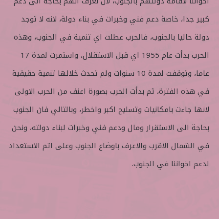
اخواننا لاقامة دولتهم بالجنوب، لان نعرف انهم بحاجة الى دعم
كبير جدا، خاصة دعم فني وخبرات في بناء دولة، لانه لا توجد
دولة حاليا بالجنوب، فالحرب عطلت اي تنمية في الجنوب، وهذه
الحرب بدأت عام 1955 اي قبل الاستقلال، واستمرت لمدة 17
عاما، وتوقفت لمدة 10 سنوات ولم تحدث خلالها تنمية حقيقية
في هذه الفترة، ثم بدأت الحرب بصورة اعنف من الحرب الاولى
لانها جاءت بامكانيات وتسليح اكبر واخطر، وبالتالي فان الجنوب
بحاجة الى الاستقرار ومال ودعم فني وخبرات لبناء دولته، ونحن
في الشمال الاقرب والاعرف باوضاع الجنوب وعلى اتم الاستعداد
لدعم اخواننا في الجنوب.