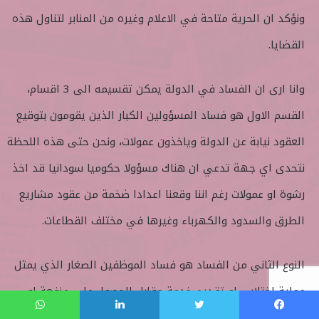
ونؤكد ان الحرية متاحة في الاعلام وغيره من المنابر لتناول هذه
القضايا.
وانا ارى ان الفساد في الدولة يمكن تقسيمه الى 3 اقسام،
القسم الاول هو فساد المسؤولين الكبار الذين يقومون بتوقيع
العقود نيابة عن الدولة وياخذون عمولات، ونحن حتى هذه اللحظة
نتحدى اي جهة تدعي ان هناك مسؤولا حكوميا سودانيا قد اخذ
رشوة او عمولات رغم اننا وقعنا اعدادا ضخمة من عقود مشاريع
الطرق والسدود والكهرباء وغيرها في مختلف القطاعات.
النوع الثاني من الفساد هو فساد الموظفين الصغار الذي يمثل
عملية اختلاس او تقديم خدمة مقابل الحصول على منفعة او
عمولة او رشوة، وهذه الحالة تمثل قضية جنائية، والكثير من
فيسبوك
تويتر
لينكدإن
واتساب