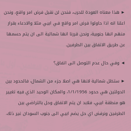
► هذا معناه العودة للحرب، فنحن لن نقبل فرض امر واقع، ونحن
اعلنا انه اذا حاولوا فرض امر واقع في ابيي مثلا والادعاء بقرار
منهم انها جنوبية، ونحن قررنا انها شمالية الى ان يتم حسمها
عن طريق الاتفاق بين الطرفين.
◄ وفي حال عدم التوصل الى اتفاق؟
► ستظل شمالية لانها هي اصلا جزء من الشمال، فالحدود بين
الدولتين هي حدود 1/1/1956، والمكان الوحيد الذي فيه تغيير
هو منطقة ابيي، فلابد ان يتم الاتفاق وحل بالتراضي بين
الطرفين ونرفض اي حل يضم ابيي الى جنوب السودان غير ذلك.