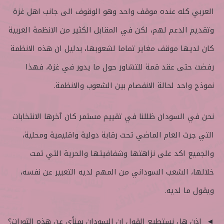
العربي كله عنده موقف واحد وهو الوقوف الى جانب اهل غزة
وتقديم الدعم لهم، لكن في المقابل الكثير من الانظمة العربية
كان لديها موقف مغاير تماما لشعوبها، بدليل ان هذه الانظمة
رفضت حتى عقد قمة للتشاور حول ما يدور في غزة، فهذا
نموذج واحد لحالة الانفصام بين الشعوب والانظمة.
نحن في السودان ظللنا في تقييم مستمر كان آخرها الانتخابات
التي جرت العام الماضي تحت رقابة دولية واقليمية ومحلية،
والجميع اكد على نزاهتها وشفافيتها والحرية التي تمت
خلالها، الشعب السوداني من المهم لديه التعبير عن نفسه،
ويقول ما لديه.
◄ اذن هل نستطيع القول ان السودان بمنأى عن هذه الثورات؟