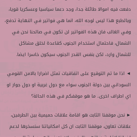
دفعت فيه اموالا طائلة جدا، وجد دعما سياسيا وعسكريا قويا،
وبالطبع هذا ليس لوجه الله، انما هي فواتير في النهاية تدفع،
وفي الغالب فان هذه الفواتير لن تكون في صالحنا نحن في
الشمال، فاحتمال استخدام الجنوب كقاعدة لخلق مشاكل
للشمال وارد، لكن بنفس القدر الجنوب سيكون خاسرا ايضا.
◄ اذا ما تم التوقيع على اتفاقيات تمثل اضرارا بالامن القومي
السوداني بين دولة الجنوب سواء مع دول غربية او دول جوار او
اي اطراف اخرى.. ما هو موقفكم في هذه الحالة؟
► نحن موقفنا الثابت هو اقامة علاقات حميمية بين الطرفين،
علاقات تعاون، موقفنا الثابت ان كل امكانياتنا سنسخرها لدعم