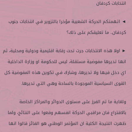
انتخابات كردفان
◄ اتهمتكم الحركة الشعبية مؤخرا بالتزوير في انتخابات جنوب
كردفان.. ما تعليقكم على ذلك؟
► اولا هذه الانتخابات جرت تحت رقابة اقليمية ودولية ومحلية، ثم
انها تديرها مفوضية مستقلة، ليس للحكومة او وزارة الداخلية
اي دخل فيها ولا تديرها، وشارك في تكوين هذه المفوضية كل
القوى السياسية الموجودة بالساحة وهي التي تديرها.
ولغاية ما تم الفرز على مستوى الدوائر والمراكز الخاصة
بالاقتراع فان مراقبي الحركة انفسهم وقعوا على النتائج، ولما
ظهرت النتيجة الكلية ان المؤتمر الوطني هو الفائز قالوا انها