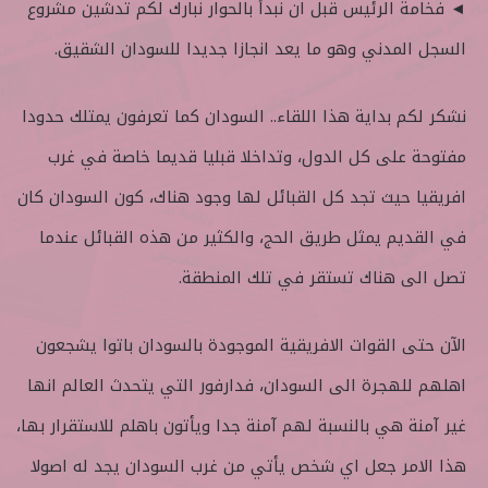
◄ فخامة الرئيس قبل ان نبدأ بالحوار نبارك لكم تدشين مشروع
السجل المدني وهو ما يعد انجازا جديدا للسودان الشقيق.
نشكر لكم بداية هذا اللقاء.. السودان كما تعرفون يمتلك حدودا
مفتوحة على كل الدول، وتداخلا قبليا قديما خاصة في غرب
افريقيا حيث تجد كل القبائل لها وجود هناك، كون السودان كان
في القديم يمثل طريق الحج، والكثير من هذه القبائل عندما
تصل الى هناك تستقر في تلك المنطقة.
الآن حتى القوات الافريقية الموجودة بالسودان باتوا يشجعون
اهلهم للهجرة الى السودان، فدارفور التي يتحدث العالم انها
غير آمنة هي بالنسبة لهم آمنة جدا ويأتون باهلم للاستقرار بها،
هذا الامر جعل اي شخص يأتي من غرب السودان يجد له اصولا