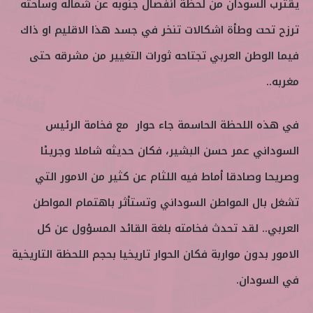
يقترب السودان من لحظة انفصال جنوبه عن شماله وساحته
ترزح تحت وطأة اشكالات تنخر في جسد هذا الاقليم او ذاك
فيما الوطن العربي تجتاحه ثورات التغيير من مشرقه حتى
مغربه..
في هذه اللحظة الحاسمة جاء حوار مع فخامة الرئيس
السوداني عمر حسن البشير، فكان حديثه شاملا وجريئا
وصريحا وصادقا أماط فيه اللثام عن كثير من الامور التي
تشغل بال المواطن السوداني وتستأثر باهتمام المواطن
العربي.. لقد تحدث فخامته بلغة القائد المسؤول عن كل
الامور بدون مواربة فكان الحوار تاريخيا بحجم اللحظة التاريخية
في السودان.