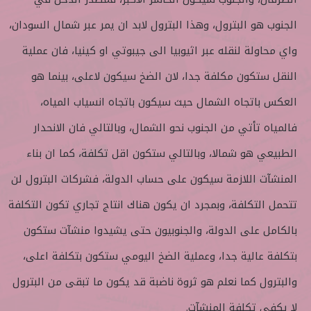
الجنوب هو البترول، وهذا البترول لابد ان يمر عبر شمال السودان،
واي محاولة لنقله عبر اثيوبيا الى جيبوتي او كينيا، فان عملية
النقل ستكون مكلفة جدا، لان الضخ سيكون لاعلى، بينما هو
العكس باتجاه الشمال حيث سيكون باتجاه انسياب المياه،
فالمياه تأتي من الجنوب نحو الشمال، وبالتالي فان الانحدار
الطبيعي هو شمالا، وبالتالي ستكون اقل تكلفة، كما ان بناء
المنشآت اللازمة سيكون على حساب الدولة، فشركات البترول لن
تتحمل التكلفة، وبمجرد ان يكون هناك انتاج تجاري تكون التكلفة
بالكامل على الدولة، والجنوبيون حتى يشيدوا منشآت ستكون
بتكلفة عالية جدا، وعملية الضخ اليومي ستكون بتكلفة اعلى،
والبترول كما نعلم هو ثروة ناضبة قد يكون ما تبقى من البترول
لا يكفي تكلفة المنشآت.