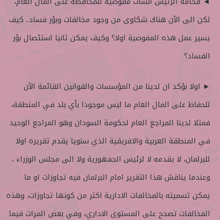
◄ فخامة الرئيس انشأت مفوضية للمحافظة على المال العام،
لكن الى الآن هناك شكاوى من وجود مخالفات وبؤر فساد.. كيف
يسير عمل هذه المفوضية اولا؟ وكيف يمكن ثانيا استئصال بؤر
الفساد؟
► اولا نؤكد ان لدينا من المؤسسات والقوانين القائمة الآن
للحفاظ على المال العام ما ليس موجودا بأي بلد في المنطقة،
فمثلا لدينا المراجع العام لحكومة السودان وهو المراجع الوحيد
في المنطقة العربية والافريقية الذي سنويا يقدم تقريره اولا
للبرلمان، لا يقدمه لا لرئيس الجمهورية ولا الى مجلس الوزراء ،
وعندما يناقش هذا التقرير امام البرلمان فيه تجاوزات او ما
يمكن تسميته بالمخالفات الادارية اكثر من كونها تجاوزات، وهذه
المخالفات تصحح على المستوى الاداري، وفي بعض المرات فيما