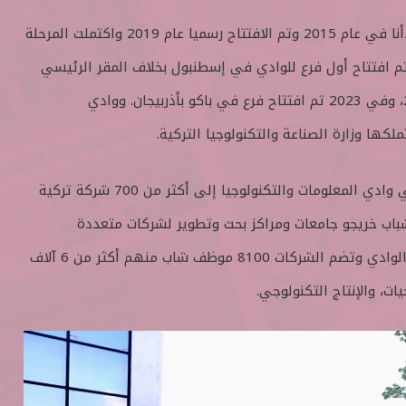
يقول دكتور الأرقم توزغن إننا بدأنا في عام 2015 وتم الافتتاح رسميا عام 2019 واكتملت المرحلة
أولى سنة 2021 وفي 2022 تم افتتاح أول فرع للوادي في إسطنبول بخلاف المقر الرئيسي
وتم افتتاح فرع في إزمير 2022، وفي 2023 تم افتتاح فرع في باكو بأذربيجان. ووادي
ووصل عدد الشركات العاملة في وادي المعلومات والتكنولوجيا إلى أكثر من 700 شركة تركية
باب خريجو جامعات ومراكز بحث وتطوير لشركات متعددة
الجنسيات وتتنوع الشركات في الوادي وتضم الشركات 8100 موظف شاب منهم أكثر من 6 آلاف
ت، والإنتاج التكنولوجي.