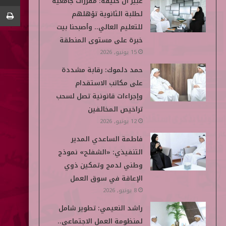
عبير آل خليفة: مقررات جامعية
و
ر
د
و
p
لطلبة الثانوية تؤهلهم
ك
إ
ب
e
للتعليم العالي.. وأصبحنا بيت
خبرة على مستوى المنطقة
ن
d
15 يونيو, 2026
i
حمد دلموك: رقابة مشددة
على مكاتب الاستقدام
a
وإجراءات قانونية تصل لسحب
تراخيص المخالفين
12 يونيو, 2026
فاطمة الساعدي المدير
التنفيذي: «الشفلح» نموذج
وطني لدمج وتمكين ذوي
الإعاقة في سوق العمل
8 يونيو, 2026
راشد النعيمي: تطوير شامل
لمنظومة العمل الاجتماعي..