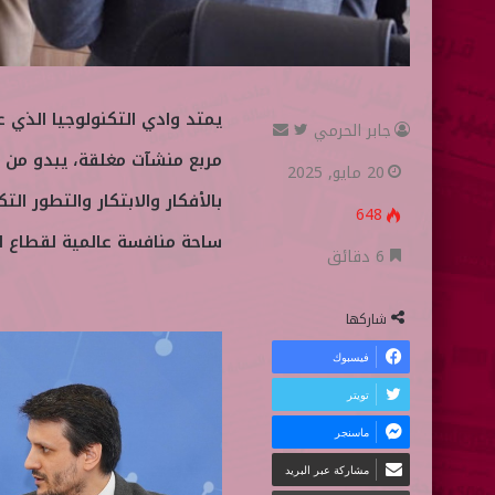
جابر الحرمي
ت
أ
مربع منشآت مغلقة، يبدو من 
ا
ر
20 مايو, 2025
ب
س
بالأفكار والابتكار والتطور ال
648
ع
ل
ساحة منافسة عالمية لقطاع ال
ع
ب
6 دقائق
ل
ر
ى
ي
شاركها
ت
د
فيسبوك
و
ا
تويتر
ي
إ
ماسنجر
ت
ل
ر
ك
مشاركة عبر البريد