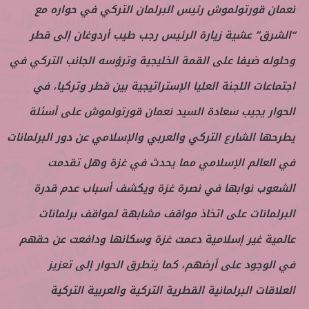
نعمان قورتولموش رئيس البرلمان التركي في حواره مع
“الشرق” عشية زيارة الرئيس رجب طيب أردوغان إلى قطر
وحلوله ضيفا على القمة الخليجية وترؤسه الجانب التركي في
اجتماعات اللجنة العليا الإستراتيجية بين قطر وتركيا، في
الحوار يجيب سعادة السيد نعمان قورتولموش على أسئلة
يطرحها الشارع التركي والعربي والإسلامي عن دور البرلمانات
في العالم الإسلامي مما يحدث في غزة وهل تقدمت
الشعوب نوابها في نصرة غزة ويكشف أسباب عدم قدرة
البرلمانات على اتخاذ مواقف مشابهة لمواقف برلمانات
عالمية غير إسلامية دعمت غزة وسكانها ودافعت عن حقهم
في الوجود على أرضهم، كما يتطرق الحوار إلى تعزيز
العلاقات البرلمانية القطرية التركية والعربية التركية