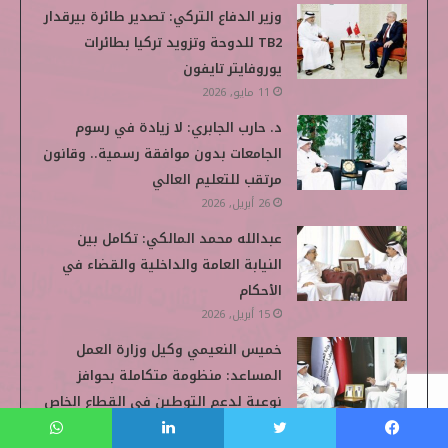
وزير الدفاع التركي: تصدير طائرة بيرقدار
TB2 للدوحة وتزويد تركيا بطائرات
يوروفايتر تايفون
11 مايو, 2026
د. حارب الجابري: لا زيادة في رسوم
الجامعات بدون موافقة رسمية.. وقانون
مرتقب للتعليم العالي
26 أبريل, 2026
عبدالله محمد المالكي: تكامل بين
النيابة العامة والداخلية والقضاء في
الأحكام
15 أبريل, 2026
خميس النعيمي وكيل وزارة العمل
المساعد: منظومة متكاملة بحوافز
نوعية لدعم التوطين في القطاع الخاص
12 أبريل, 2026
فيسبوك
تويتر
لينكدإن
واتساب