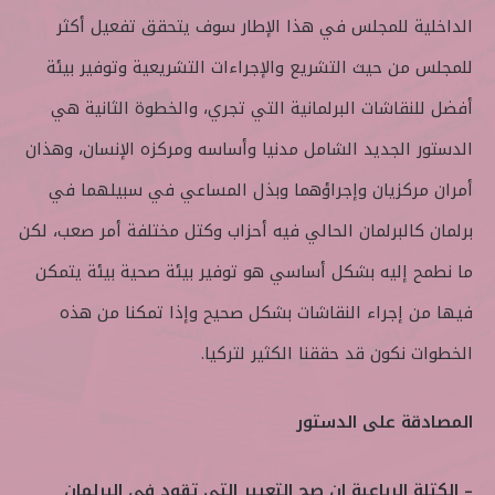
الداخلية للمجلس في هذا الإطار سوف يتحقق تفعيل أكثر
للمجلس من حيث التشريع والإجراءات التشريعية وتوفير بيئة
أفضل للنقاشات البرلمانية التي تجري، والخطوة الثانية هي
الدستور الجديد الشامل مدنيا وأساسه ومركزه الإنسان، وهذان
أمران مركزيان وإجراؤهما وبذل المساعي في سبيلهما في
برلمان كالبرلمان الحالي فيه أحزاب وكتل مختلفة أمر صعب، لكن
ما نطمح إليه بشكل أساسي هو توفير بيئة صحية بيئة يتمكن
فيها من إجراء النقاشات بشكل صحيح وإذا تمكنا من هذه
الخطوات نكون قد حققنا الكثير لتركيا.
المصادقة على الدستور
– الكتلة الرباعية إن صح التعبير التي تقود في البرلمان