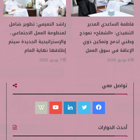
فاطمة الساعدي المدير
راشد النعيمي: تطوير شامل
التنفيذي: «الشفلح» نموذج
لمنظومة العمل الاجتماعي..
وطني لدمج وتمكين ذوي
والإستراتيجية الجديدة سيتم
الإعاقة في سوق العمل
إطلاقها نهاية العام
8 يونيو, 2026
7 يونيو, 2026
تواصل معي
ف
ت
ل
ي
W
ي
و
ي
و
i
أحدث الحوارات
س
ي
ن
ت
k