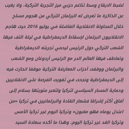
لضبط الايقاع وسط تناغم حزبي ميز التجربة التركية، ولا يغيب
عن الذاكرة ما تعرض له البرلمان التركي من هجوم مسلح
خلال المحاولة الانقلابية الفاشلة في يوليو 2016 حيث هاجم
الانقلابيون البرلمان لإسقاط الديمقراطية في ليلة التف فيها
الشعب التركي حول الرئيس ليحمي تجربته الديمقراطية
وتعاطف فيها العالم الحر مع الرئيس أردوغان ومع الشعب
والبرلمان ووقفت أحزاب المعارضة التركية موقفا انحازت فيه
إلى الديمقراطية ونجحت في تفويت الفرصة على الانقلابيين
وحماية المسار السياسي لتركيا ولتعبر مئويتها بسلام إلى
آفاق أكثر إشراقا فشعار القادة والبرلمانيين في تركيا «من
اعتدل يوماه فهو مغبون» وتركيا اليوم غير تركيا الأمس
وتركيا الغد غير تركيا اليوم، وهذا ما أكده سعادة السيد