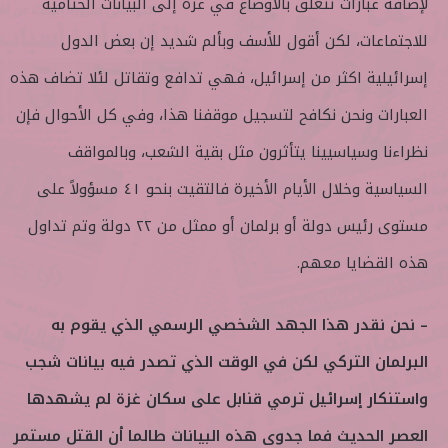
لإضافة عبارات تتعلق بالأوضاع في غزة إلى البيانات الختامية
للاجتماعات، لكن أقول للأسف وبألم شديد إن بعض الدول
إسرائيلية اكثر من إسرائيل، فهي تدافع وتقاتل لئلا تضاف هذه
العبارات ونحن نكافح لتسجيل موقفنا هذا، وفي كل الأحوال فإن
نظراءنا وسياسيينا يتأثرون مثل بقية الشعب، وبالمواقف
السياسية وخلال الأيام الأخيرة فالتقيت بنحو ٤١ مسؤولاً على
مستوى رئيس دولة أو برلمان أو ممثل من ٢٢ دولة وتم تداول
هذه القضايا معهم.
– نحن نقدر هذا الجهد الشخصي الرسمي الذي يقوم به
البرلمان التركي لكن في الوقت الذي تصدر فيه بيانات شجب
واستنكار إسرائيل ترمي قنابل على سكان غزة لم يشهدها
العصر الحديث فما جدوى هذه البيانات طالما أن القتل مستمر