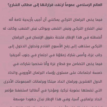
العالم الإسلامي عموماً ارتقت قراراتها إلى مطالب الشارع؟
فيما يخص البرلمان التركي يمكنني أن أجيب بأريحية تامة أنه
نبض الشارع التركي ونبض الشعب ويواكب نبض الشعب، وكانت له
أنشطته في هذا الإطار، فلجنة حقوق الإنسان في البرلمان
التركي ستذهب إلى رفح الأسبوع القادم وتحاول الدخول إلى
جانب غزة، وأمس شارك زملاؤنا في اجتماع في جنوب أفريقيا
فيما يخص التضامن مع قطاع غزة وأنا شخصيا شاركت في
خمسة اجتماعات على مستوى رؤساء البرلمان الأوروبي واتحاد
الدول العشرين وبرلمان اتحاد ميتكا وبرلمانات المجموعات الأخرى
التي تشملها عضوية تركيا، ومؤخرا في أنطاليا استضفنا مؤتمر
اتحاد برلمانيي آسيا، وفي هذا الإطار نبذل جهودا موسعة