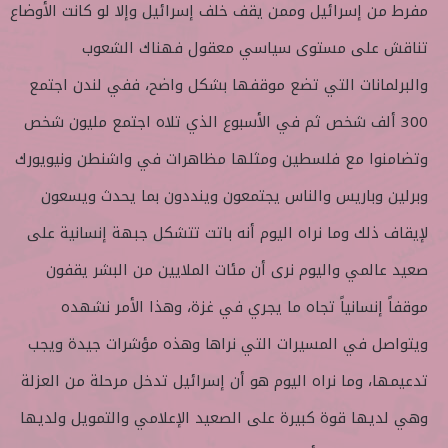
مفرط من إسرائيل وممن يقف خلف إسرائيل وإلا لو كانت الأوضاع
تناقش على مستوى سياسي معقول فهناك الشعوب
والبرلمانات التي تضع موقفها بشكل واضح، ففي لندن اجتمع
300 ألف شخص ثم في الأسبوع الذي تلاه اجتمع مليون شخص
وتضامنوا مع فلسطين ومثلها مظاهرات في واشنطن ونيويورك
وبرلين وباريس والناس يجتمعون وينددون بما يحدث ويسعون
لإيقاف ذلك وما نراه اليوم أنه باتت تتشكل جبهة إنسانية على
صعيد عالمي واليوم نرى أن مئات الملايين من البشر يقفون
موقفاً إنسانياً تجاه ما يجري في غزة، وهذا الأمر نشهده
ويتواصل في المسيرات التي نراها وهذه مؤشرات جيدة ويجب
تدعيمها، وما نراه اليوم هو أن إسرائيل تدخل مرحلة من العزلة
وهي لديها قوة كبيرة على الصعيد الإعلامي والتمويل ولديها