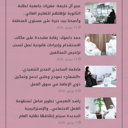
ب
ت
ك
ي
i
عبير آل خليفة: مقررات جامعية لطلبة
الثانوية تؤهلهم للتعليم العالي..
و
ر
د
و
p
وأصبحنا بيت خبرة على مستوى المنطقة
ك
إ
ب
e
15 يونيو, 2026
حمد دلموك: رقابة مشددة على مكاتب
ن
d
الاستقدام وإجراءات قانونية تصل لسحب
i
تراخيص المخالفين
12 يونيو, 2026
a
فاطمة الساعدي المدير التنفيذي:
«الشفلح» نموذج وطني لدمج وتمكين
ذوي الإعاقة في سوق العمل
8 يونيو, 2026
راشد النعيمي: تطوير شامل لمنظومة
العمل الاجتماعي.. والإستراتيجية
الجديدة سيتم إطلاقها نهاية العام
7 يونيو, 2026