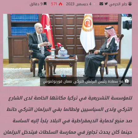
جابر الحرمي
ت
أ
4 ديسمبر, 2023
571
9 دقائق
ا
ر
ب
س
ع
ل
ع
ب
ل
ر
ى
ي
ت
د
و
ا
ي
إ
ت
ل
مع سعادة رئيس البرلمان التركي نعمان قورتولموش
ر
ك
ت
للمؤسسة التشريعية في تركيا مكانتها الخاصة لدى الشارع
ر
و
التركي ولدى السياسيين ولطالما بقي البرلمان التركي حائط
ن
صد منيع لحماية الديمقراطية في البلاد يلجأ إليه الساسة
ي
ا
حينما كان يحدث تجاوز في ممارسة السلطات فيتدخل البرلمان