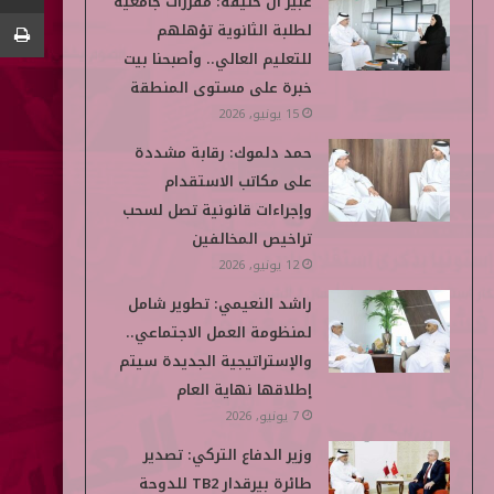
عبير آل خليفة: مقررات جامعية
و
ر
د
و
p
لطلبة الثانوية تؤهلهم
ك
إ
ب
e
للتعليم العالي.. وأصبحنا بيت
خبرة على مستوى المنطقة
ن
d
15 يونيو, 2026
i
حمد دلموك: رقابة مشددة
على مكاتب الاستقدام
a
وإجراءات قانونية تصل لسحب
تراخيص المخالفين
12 يونيو, 2026
راشد النعيمي: تطوير شامل
لمنظومة العمل الاجتماعي..
والإستراتيجية الجديدة سيتم
إطلاقها نهاية العام
7 يونيو, 2026
وزير الدفاع التركي: تصدير
طائرة بيرقدار TB2 للدوحة