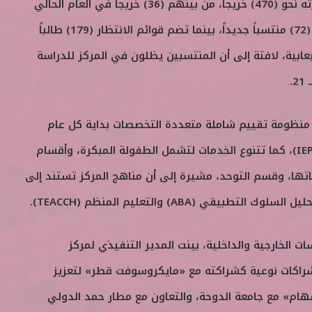
وقالت: «خرج المركز عبر مسيرته نحو (470) خريجاً، من بينهم (36) خريجاً في العام الحالي
2026، كما استقبل هذا العام (72) منتسباً جديداً، بينما تضم قوائم الانتظار (179) طالباً
ابية، لافتة إلى أن المنتسبين يظلون في المركز للدراسة
.
 منظومة تقييم شاملة متعددة التخصصات بداية كل عام
لتصميم خطط تربوية فردية (IEP)، كما تتنوع الخدمات لتشمل الطفولة المبكرة، وأقسام
اتها، وقسم التوحد، مشيرة إلى أن مناهج المركز تستند إلى
بيقي (ABA) والتعليم المنظم (TEACCH).
ت الخارجية والداخلية، بينت المدير التنفيذي لمركز
بشراكات نوعية كشراكته مع «مايكروسوفت قطر» لتعزيز
هام» مع جامعة الدوحة، والتعاون مع مطار حمد الدولي