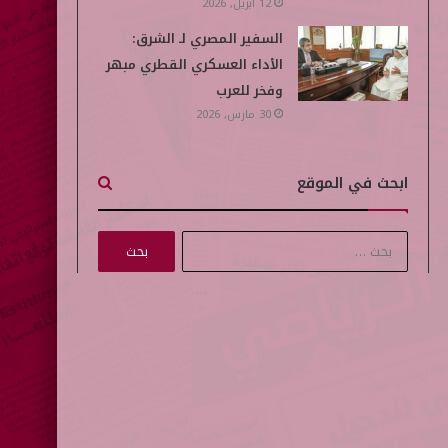
12 أبريل, 2026
السفير المصري لـ الشرق:
الأداء العسكري القطري مبهر
وفخر للعرب
30 مارس, 2026
ابحث في الموقع
ا
ل
ب
ح
ث
ع
ن
: