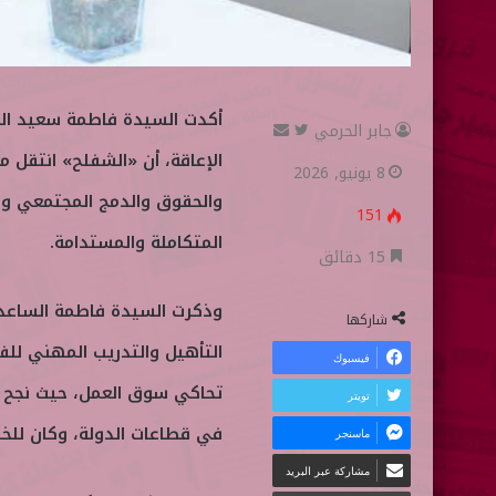
أكدت السيدة فاطمة سعيد الس
جابر الحرمي
ت
أ
الإعاقة، أن «الشفلح» انتقل م
ا
ر
8 يونيو, 2026
ب
س
والحقوق والدمج المجتمعي وال
151
ع
ل
المتكاملة والمستدامة.
ع
ب
15 دقائق
ل
ر
وذكرت السيدة فاطمة الساعدي 
ى
ي
شاركها
ت
د
فيسبوك
و
ا
تويتر
ي
إ
في قطاعات الدولة، وكان للخطوط ال
ماسنجر
ت
ل
ر
ك
مشاركة عبر البريد