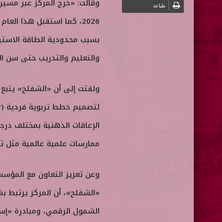
ت
طباعة
ر
و
بسبب محدودية الطاقة الاستيع
ن
والتعليم والتدريب حتى سن الـ 21
ي
ا
ولفتت إلى أن «الشفلح» يتبع
الإعاقات الذهنية بمختلف درج
ممارسات علمية عالمية مثل تحليل السلوك التط
وعن تعزيز التعاون مع المؤسسا
«الشفلح»، أن المركز يرتبط 
الشمول الرقمي، ومبادرة «إس