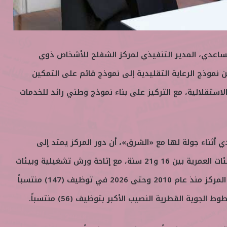
اعدي، المدير التنفيذي لمركز الشفلح للأشخاص ذوي
ن نموذج الرعاية التقليدية إلى نموذج قائم على التمكين
استقلالية، مع التركيز على بناء نموذج وطني رائد للخدمات
أثناء جولة لها مع «الشرق»، أن دور المركز يمتد إلى
التأهيل والتدريب المهني للفئات العمرية بين 16 و21 سنة، مع إتاحة ورش تشغيلية وبيئات
تحاكي سوق العمل، حيث نجح المركز منذ عام 2010 وحتى 2026 في توظيف (147) منتسباً
جوية القطرية النصيب الأكبر بتوظيف (56) منتسباً.