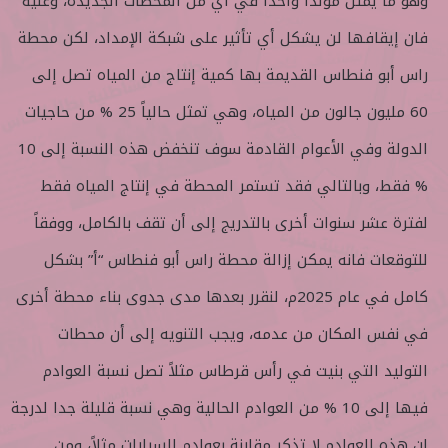
وهو ما يمثل موّلدا واحدا في أي من المحطات الجديدة، وعليه
فان إيقافها لن يشكل أي تأثير على شبكة الإمداد، لكن محطة
راس أبو فنطاس القديمة بها كمية إنتاج من المياه تصل إلى
60 مليون جالون من المياه، وهي تمثل حالياً 25 % من حاجيات
الدولة وفي الأعوام القادمة سوف تنخفض هذه النسبة إلى 10
% فقط، وبالتالي فقد تستمر المحطة في إنتاج المياه فقط
لفترة عشر سنوات أخرى بالتدريج إلى أن تقف بالكامل، ووفقاً
للتوقعات فانه يمكن إزالة محطة راس أبو فنطاس “أ” بشكل
كامل في عام 2025م، لنقرر بعدها مدى جدوى بناء محطة أخرى
في نفس المكان من عدمه، ويجب التنويه إلى أن محطات
التوليد التي بنيت في رأس قرطاس مثلاً تصل نسبة العوادم
فيها إلى 10 % من العوادم الحالية وهي نسبة قليلة جدا لدرجة
ان هذه العوادم لا تذكر مقارنة بعوادم السيارات مثلاً، ومن