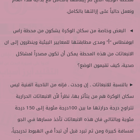
ونعمل حالياً على إزالتها بالكامل.
◄ البعض وخاصة من سكان الوكرة يشكون من محطة راس
ابوفنطاس “أ” ومدى مطابقتها للمعايير البيئية وينظرون إلى ان
الانبعاثات من هذه المحطة يمكن أن تكون مصدراً لمشاكل
صحية، كيف تقيمون الوضع؟
► بالنسبة للانبعاثات ـ إن وجدت ـ فإنه من الناحية الفنية ليس
سكان الوكرة هم من يتأثر بها، نظراً لأن الانبعاثات الحرارية
تتراوح درجة حرارتها ما بين 100درجة مئوية إلى 150 درجة
مئوية وبالتالي فان هذه الانبعاثات تأخذ مسارها في الجو
لمسافة كبيرة ومن ثم تبرد قبل أن تبدأ في الهبوط تدريجياً،