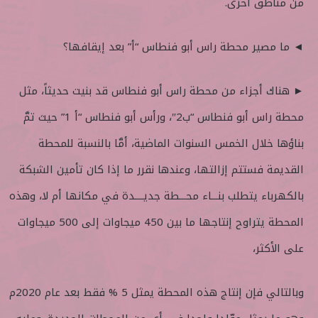
من مناطق أخرى.
◄ ما مصير محطة راس أبو فنطاس “أ” بعد إيقافها؟
► هناك أجزاء من محطة راس أبو فنطاس قد بنيت حديثاً، مثل
محطة راس أبو فنطاس “ب2″، ورأس أبو فنطاس “أ 1” حيث تمَّ
بناؤها خلال الخمس السنوات الماضية، أمَّا بالنسبة للمحطة
القديمة فستتم إزالتها، وعندها نقرر ما إذا كان تأمين الشبكة
بالكهرباء يتطلب بنـــاء محـــطة جديــــدة في مكانها أم لا، وهذه
المحطة يتراوح إنتاجها ما بين 450 ميجاوات إلى 500 ميجاوات
على الأكثر،
وبالتالي فإن إنتاج هذه المحطة يمثل 5 % فقط بعد عام 2020م