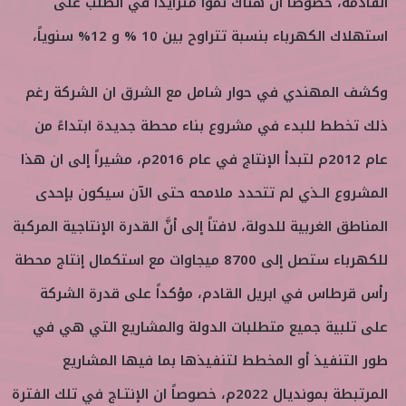
القادمة، خصوصا ان هناك نموا متزايدا في الطلب على
استهلاك الكهرباء بنسبة تتراوح بين 10 % و 12% سنوياً،
وكشف المهندي في حوار شامل مع الشرق ان الشركة رغم
ذلك تخطط للبدء في مشروع بناء محطة جديدة ابتداءً من
عام 2012م لتبدأ الإنتاج في عام 2016م، مشيراً إلى ان هذا
المشروع الـذي لم تتحدد ملامحه حتى الآن سيكون بإحدى
المناطق الغربية للدولة، لافتاً إلى أنَّ القدرة الإنتاجية المركبة
للكهرباء ستصل إلى 8700 ميجاوات مع استكمال إنتاج محطة
رأس قرطاس في ابريل القادم، مؤكداً على قدرة الشركة
على تلبية جميع متطلبات الدولة والمشاريع التي هي في
طور التنفيذ أو المخطط لتنفيذها بما فيها المشاريع
المرتبطة بمونديال 2022م، خصوصاً ان الإنتـاج في تلك الفترة