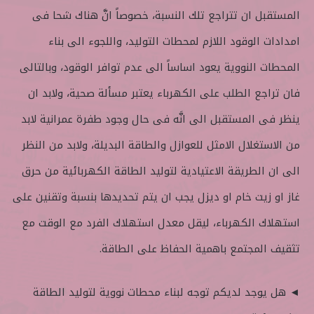
المستقبل ان تتراجع تلك النسبة، خصوصاً انَّ هناك شحا فى
امدادات الوقود اللازم لمحطات التوليد، واللجوء الى بناء
المحطات النووية يعود اساساً الى عدم توافر الوقود، وبالتالى
فان تراجع الطلب على الكهرباء يعتبر مسألة صحية، ولابد ان
ينظر فى المستقبل الى انَّه فى حال وجود طفرة عمرانية لابد
من الاستغلال الامثل للعوازل والطاقة البديلة، ولابد من النظر
الى ان الطريقة الاعتيادية لتوليد الطاقة الكهربائية من حرق
غاز او زيت خام او ديزل يجب ان يتم تحديدها بنسبة وتقنين على
استهلاك الكهرباء، ليقل معدل استهلاك الفرد مع الوقت مع
تثقيف المجتمع باهمية الحفاظ على الطاقة.
◄ هل يوجد لديكم توجه لبناء محطات نووية لتوليد الطاقة