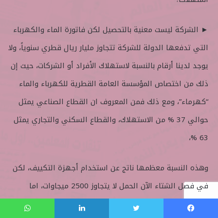
► الشركة ليست معنية بالتحصيل لكن فاتورة الماء والكهرباء
التي تدفعها الدولة للشركة تتجاوز مليار ريال قطري سنوياً، ولا
يوجد لدينا أرقام بالنسبة لاستهلاك الأفراد أو الشركات، حيث إن
ذلك من اختصاص المؤسسة العامة القطرية للكهرباء والماء
“كهرماء”، ومع ذلك فمن المعروف ان القطاع الصناعي يمثل
حوالي 37 % من الاستهلاك، والقطاع السكني والتجاري يمثل
63 %،
وهذه النسبة معظمها ناتج عن استخدام أجهزة التكييف، لكن
في فصل الشتاء الآن الحمل لا يتجاوز 2500 ميجاوات، اما
وبمقارنة استهلاكنا مع بقية دول العالم ـ
فيسبوك
تويتر
لينكدإن
واتساب