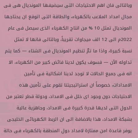
وبالتالى فان اهم الاحتياجات التى سيضيفها المونديال هى فى
مجال امداد الملاعب بالكهرباء، والطاقة التى اتوقع ان يحتاجها
المونديال تمثل 10 % من انتاج الكهرباء الذى سيصل فى عام
2022م الى 12 الف ميجاوات تقريباً، وبالتالى فانها لا تمثل
نسبة كبيرة، واذا ما تمَّ تنظيم المونديال فى الشتاء — كما يتم
تداوله الآن — فسوف يكون لدينا فائض كبير من الكهرباء، الا
انه فى جميع الحالات لا توجد لدينا اشكالية فى تأمين
الامدادات، خصوصاً ان استراتيجيتنا تقوم على تأمين هذه
الاحتياجات دون وجود اى خلل فى الامداد، ودولة قطر تعتبر من
الدول التى لديها قدرة كبيرة فى الامداد، وجاهزية عالية
بشبكة الامداد، هذا بالاضافة الى ان الربط الكهربائى الخليجى
يوفر قاعدة امن ممتازة لامداد دول المنطقة بالكهرباء فى حالة