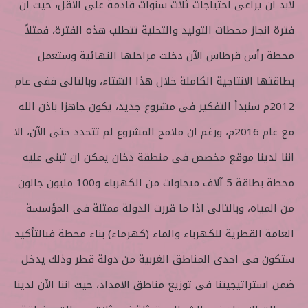
لابد ان يراعى احتياجات ثلاث سنوات قادمة على الاقل، حيث ان
فترة انجاز محطات التوليد والتحلية تتطلب هذه الفترة، فمثلاً
محطة رأس قرطاس الآن دخلت مراحلها النهائية وستعمل
بطاقتها الانتاجية الكاملة خلال هذا الشتاء، وبالتالى ففى عام
2012م سنبدأ التفكير فى مشروع جديد، يكون جاهزا باذن الله
مع عام 2016م، ورغم ان ملامح المشروع لم تتحدد حتى الآن، الا
اننا لدينا موقع مخصص فى منطقة دخان يمكن ان تبنى عليه
محطة بطاقة 5 آلاف ميجاوات من الكهرباء و100 مليون جالون
من المياه، وبالتالى اذا ما قررت الدولة ممثلة فى المؤسسة
العامة القطرية للكهرباء والماء (كهرماء) بناء محطة فبالتأكيد
ستكون فى احدى المناطق الغربية من دولة قطر وذلك يدخل
ضمن استراتيجيتنا فى توزيع مناطق الامداد، حيث اننا الآن لدينا