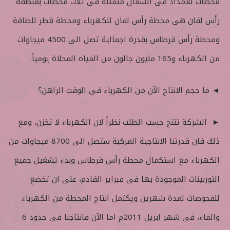
محطات للامداد فى الشمال متمثلة فى ثلاث محطات بمنطقة
رأس لفان هى محطة رأس لفان للكهرباء ومحطة قطر للطاقة
ومحطة رأس قرطاس بقدرة اجمالية تصل الى 4500 ميجاوات
من الكهرباء و165 مليون جالون من المياه المحلاة يومياً.
◄ ما حجم الانتاج الآن من الكهرباء فى الوقت الراهن؟
► الشركة تنتج حسب الطلب نظراً لان الكهرباء لا تخزن، ومع
ذلك فان قدرتنا الانتاجية المركبة ستصل الى 8700 ميجاوات من
الكهرباء مع استكمال محطة رأس قرطاس وبدء تشغيل جميع
التوربينات الموجودة بها فى فبراير القادم، على ان تخضع
للفحوصات لمدة شهرين ويكتمل انتاج المحطة من الكهرباء
والماء، فى شهر ابريل 2011م اما الآن فانتاجنا فى حدود 6