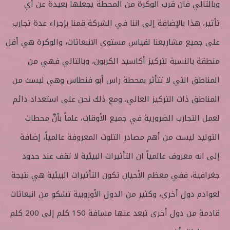
وبالتالي فان قرب الوكرة من المحطة يجعلها بعيدة عن أي
تأثير، هذا بالإضافة إلى اننا في الشركة قمنا بإجراء عدة تجارب
على جميع مشاريعنا لقياس مستوى الانبعاثات، والوكرة هي أقل
منطقة بالنسبة لتركيز أكاسيد الكربون، وبالتالي فهي من
المناطق التي لا تتأثر بمحطة راس أبو فنطاس وهي ليست من
المناطق ذات التركيز العالي، ومع ذلك نحن على استعداد دائم
لعمل التجارب الضرورية في جميع الأوقات، علماً بأنَّ محطات
التوليد ليست من أهم مصادر التلوث المعروفة عالمياً، إضافة
إلى انه معروف عالمياً ان التأثيرات البيئية لا تقف عند حدود
جغرافية، ففي معظم الأحيان تكون التأثيرات البيئية هي نتيجة
لعوادم دول أخرى، وكثير من الدول الأوروبية تشكو من انبعاثات
قادمة من دول أخرى تبعد عنها مسافة 150 كلم إلى 200 كلم