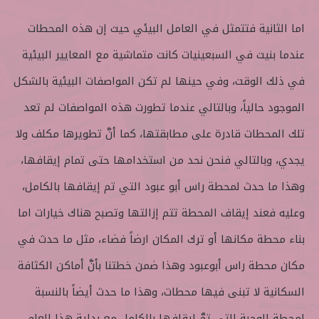
اما الثانية فتتمثل في العامل البيئي حيث إن هذه المحطات
عندما بنيت في السبعينيات كانت متماشية مع المعايير البيئية
في ذلك الوقت، وفي حينها لم تكن المواصفات البيئية بالشكل
الموجود حالياً، وبالتالي عندما تطورت هذه المواصفات لم تعد
تلك المحطات قادرة على مطابقتها، كما أنَّ تطويرها مكلف ولا
يجدي، وبالتالي فنحن نحد من استخدامها حتى تمام إيقافها،
وهذا ما حدث لمحطة راس أبو عبود التي تم إيقافها بالكامل،
وعليه فعند إيقاف المحطة تتم إزالتها وتصبح هناك خيارات اما
بناء محطة مكانها أو ترك المكان ارضاً فضاء، مثل ما حدث في
مكان محطة راس أبوعبود وهذا ضمن خطتنا بأنَّ أماكن الكثافة
السكانية لا تبنى فيها محطات، وهذا ما حدث أيضاً بالنسبة
لمحطة الوجبة التي تمَّ إيقافها بالكامل مع بداية هذا العام