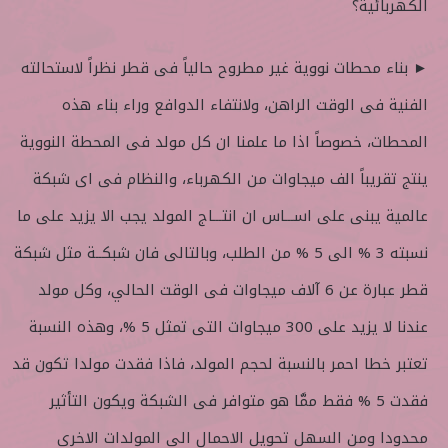
الكهربائية؟
► بناء محطات نووية غير مطروح حالياً فى قطر نظراً لاستحالته
الفنية فى الوقت الراهن، ولانتفاء الدوافع وراء بناء هذه
المحطات، خصوصاً اذا ما علمنا ان كل مولد فى المحطة النووية
ينتج تقريباً الف ميجاوات من الكهرباء، والنظام فى اى شبكة
عالمية يبنى على اســـاس ان انتـــاج المولد يجب الا يزيد على ما
نسبته 3 % الى 5 % من الطلب، وبالتالى فان شبكــة مثل شبكة
قطر عبارة عن 6 آلاف ميجاوات فى الوقت الحالي، وكل مولد
عندنا لا يزيد على 300 ميجاوات التى تمثل 5 %، وهذه النسبة
تعتبر خطا احمر بالنسبة لحجم المولد، فاذا فقدت مولدا تكون قد
فقدت 5 % فقط ممَّا هو متوافر فى الشبكة ويكون التأثير
محدودا ومن السهل تحويل الاحمال الى المولدات الاخرى