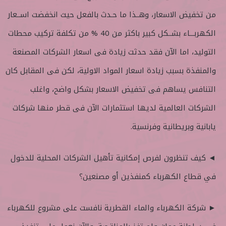
من تخفيض الاسعار، وهــذا ما حـدث بالفعل حيث انخفضت اســعار
الكهربـــاء بشــكل كبير باكثر من 40 % من تكلفة تركيب محطات
التوليد، اما الآن فقد حدثت زيادة فى اسعار الشركات المصنعة
والمنفذة بسبب زيادة اسعار المواد الاولية، لكن فى المقابل كان
التنافس يساهم فى تخفيض الاسعار بشكل واضح، واغلب
الشركات العالمية لديها استثمارات الآن فى قطر منها شركات
يابانية وبريطانية وفرنسية.
◄ كيف تنظرون لفرص إمكانية تأهيل الشركات المحلية للدخول
في قطاع الكهرباء كمنفذين أو مصنعين؟
► شركة الكهرباء والماء القطرية نافست على مشروع للكهرباء