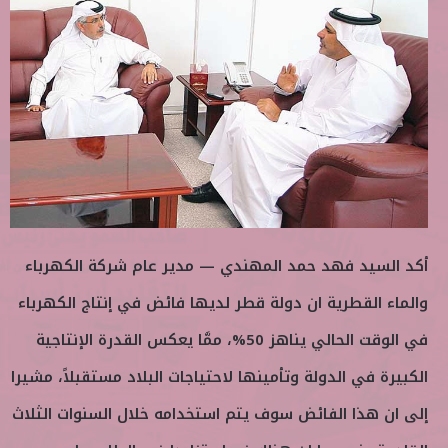
ب
س
ع
ل
ع
ب
ل
ر
ى
ي
ت
د
و
ا
ي
إ
ت
ل
ر
ك
ت
أكد السيد فهد حمد المهندي — مدير عام شركة الكهرباء
ر
و
والماء القطرية ان دولة قطر لديها فائض في إنتاج الكهرباء
ن
في الوقت الحالي يناهز 50%، ممَّا يعكس القدرة الإنتاجية
ي
ا
الكبيرة في الدولة وتأمينها لاحتياجات البلاد مستقبلاً، مشيرا
إلى ان هذا الفائض سوف يتم استخدامه خلال السنوات الثلاث