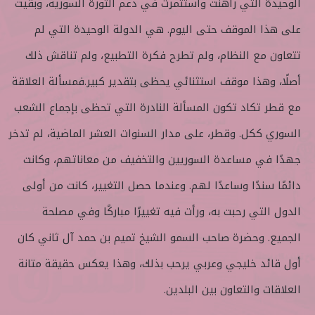
الوحيدة التي راهنت واستثمرت في دعم الثورة السورية، وبقيت
على هذا الموقف حتى اليوم. هي الدولة الوحيدة التي لم
تتعاون مع النظام، ولم تطرح فكرة التطبيع، ولم تناقش ذلك
أصلًا، وهذا موقف استثنائي يحظى بتقدير كبير.فمسألة العلاقة
مع قطر تكاد تكون المسألة النادرة التي تحظى بإجماع الشعب
السوري ككل. وقطر، على مدار السنوات العشر الماضية، لم تدخر
جهدًا في مساعدة السوريين والتخفيف من معاناتهم، وكانت
دائمًا سندًا وساعدًا لهم. وعندما حصل التغيير، كانت من أولى
الدول التي رحبت به، ورأت فيه تغييرًا مباركًا وفي مصلحة
الجميع. وحضرة صاحب السمو الشيخ تميم بن حمد آل ثاني كان
أول قائد خليجي وعربي يرحب بذلك، وهذا يعكس حقيقة متانة
العلاقات والتعاون بين البلدين.