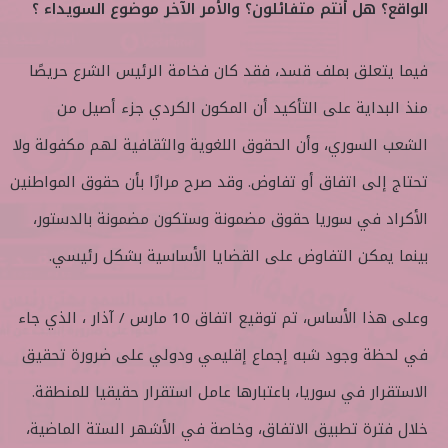
الواقع؟ هل أنتم متفائلون؟ والأمر الآخر موضوع السويداء ؟
فيما يتعلق بملف قسد، فقد كان فخامة الرئيس الشرع حريصًا
منذ البداية على التأكيد أن المكون الكردي جزء أصيل من
الشعب السوري، وأن الحقوق اللغوية والثقافية لهم مكفولة ولا
تحتاج إلى اتفاق أو تفاوض. وقد صرح مرارًا بأن حقوق المواطنين
الأكراد في سوريا حقوق مضمونة وستكون مضمونة بالدستور،
بينما يمكن التفاوض على القضايا الأساسية بشكل رئيسي.
وعلى هذا الأساس، تم توقيع اتفاق 10 مارس /‏‏ آذار ، الذي جاء
في لحظة وجود شبه إجماع إقليمي ودولي على ضرورة تحقيق
الاستقرار في سوريا، باعتبارها عامل استقرار حقيقيا للمنطقة.
خلال فترة تطبيق الاتفاق، وخاصة في الأشهر الستة الماضية،