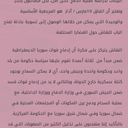
البيانات لدراسة عملية الدمج. حتى الآن، نحن متفائلون بحذر،
ونعتبر أن اتفاق 10مارس /‏‏ آذار هو المرجعية الأساسية
والوحيدة التي يمكن من خلالها الوصول إلى تسوية عادلة تفتح
الباب للنقاش حول القضايا المختلفة.
النقاش يتركز على فكرة أن إدماج قوات سوريا الديمقراطية
ضمن مبدأ من ثلاثة أعمدة تقوم عليها سياسة حكومة من بلد
واحد وحكومة واحدة وجيش واحد، أي لا يمكن السماح بوجود
كتلة عسكرية خارج الدولة، وبالتالي لا بد من إدماج قوات قسد
ضمن الجيش السوري في وزارة الدفاع ووزارة الداخلية، مع
عملية انسجام ودمج بين المكونات أو المجتمعات المدنية في
شمال سوريا وفي شمال شرق سوريا مع الحكومة المركزية.
بالتأكيد إننا منفتحون على تذليل الكثير من الصعوبات التي قد