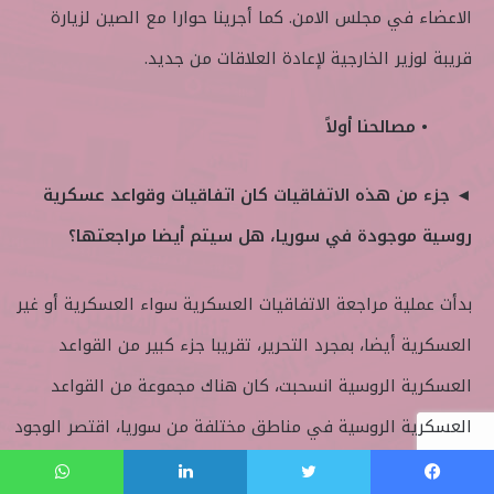
الاعضاء في مجلس الامن. كما أجرينا حوارا مع الصين لزيارة
قريبة لوزير الخارجية لإعادة العلاقات من جديد.
• مصالحنا أولاً
◄ جزء من هذه الاتفاقيات كان اتفاقيات وقواعد عسكرية
روسية موجودة في سوريا، هل سيتم أيضا مراجعتها؟
بدأت عملية مراجعة الاتفاقيات العسكرية سواء العسكرية أو غير
العسكرية أيضا، بمجرد التحرير، تقريبا جزء كبير من القواعد
العسكرية الروسية انسحبت، كان هناك مجموعة من القواعد
العسكرية الروسية في مناطق مختلفة من سوريا، اقتصر الوجود
الروسي الان على وجود محدود ضمن قاعدة حميميم وطرطوس.
فيسبوك
تويتر
لينكدإن
واتساب