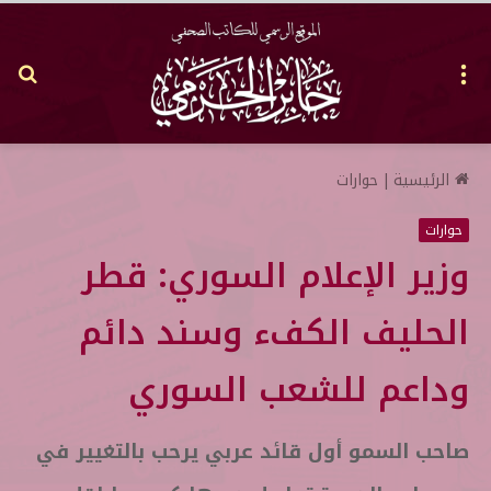
القائمة
بح
عن
الرئيسية
|
حوارات
حوارات
وزير الإعلام السوري: قطر
الحليف الكفء وسند دائم
وداعم للشعب السوري
صاحب السمو أول قائد عربي يرحب بالتغيير في