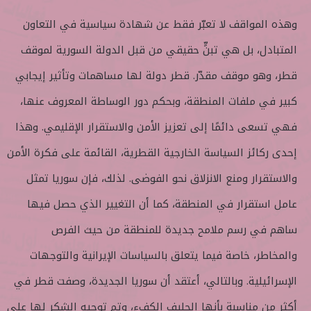
وهذه المواقف لا تعبّر فقط عن شهادة سياسية في التعاون
المتبادل، بل هي تبنٍّ حقيقي من قبل الدولة السورية لموقف
قطر، وهو موقف مقدّر. قطر دولة لها مساهمات وتأثير إيجابي
كبير في ملفات المنطقة، وبحكم دور الوساطة المعروف عنها،
فهي تسعى دائمًا إلى تعزيز الأمن والاستقرار الإقليمي. وهذا
إحدى ركائز السياسة الخارجية القطرية، القائمة على فكرة الأمن
والاستقرار ومنع الانزلاق نحو الفوضى. لذلك، فإن سوريا تمثل
عامل استقرار في المنطقة، كما أن التغيير الذي حصل فيها
ساهم في رسم ملامح جديدة للمنطقة من حيث الفرص
والمخاطر، خاصة فيما يتعلق بالسياسات الإيرانية والتوجهات
الإسرائيلية. وبالتالي، أعتقد أن سوريا الجديدة، وصفت قطر في
أكثر من مناسبة بأنها الحليف الكفء، وتم توجيه الشكر لها على