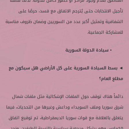
المناطق لعدم وجود مراكز أو حضور كامل للدولة. لذلك فضّلنا
تأجيل الانتخابات حتى يُترجم الاتفاق مع قسد، حرصًا على
الشفافية وتمثيل أكبر عدد من السوريين وضمان ظروف مناسبة
للمشاركة الجماعية.
• سيادة الدولة السورية
◄ بسط السيادة السورية على كل الأراضي هل سيكون مع
مطلع العام؟
دائماً هناك توقف حول الملفات الإشكالية مثل ملفات شمال
شرق سوريا وملف السويداء وداعش وغيرها من التحديات، فيما
يتعلق بالعلاقة مع قوات سوريا الديمقراطية، تم توقيع اتفاق
10مارس وهو يشكل مرجعية سياسية بالنسبة للطرفين. ونحن