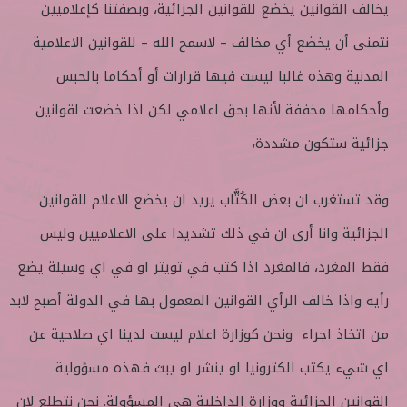
يخالف القوانين يخضع للقوانين الجزائية، وبصفتنا كإعلاميين
نتمنى أن يخضع أي مخالف – لاسمح الله – للقوانين الاعلامية
المدنية وهذه غالبا ليست فيها قرارات أو أحكاما بالحبس
وأحكامها مخففة لأنها بحق اعلامي لكن اذا خضعت لقوانين
جزائية ستكون مشددة،
وقد تستغرب ان بعض الكُتَّاب يريد ان يخضع الاعلام للقوانين
الجزائية وانا أرى ان في ذلك تشديدا على الاعلاميين وليس
فقط المغرد، فالمغرد اذا كتب في تويتر او في اي وسيلة يضع
رأيه واذا خالف الرأي القوانين المعمول بها في الدولة أصبح لابد
من اتخاذ اجراء ونحن كوزارة اعلام ليست لدينا اي صلاحية عن
اي شيء يكتب الكترونيا او ينشر او يبث فهذه مسؤولية
القوانين الجزائية ووزارة الداخلية هي المسؤولة. نحن نتطلع لان