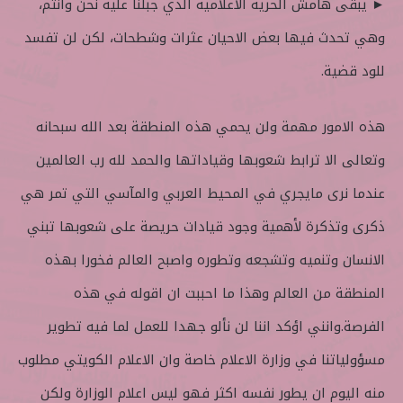
► يبقى هامش الحرية الاعلامية الذي جبلنا عليه نحن وانتم،
وهي تحدث فيها بعض الاحيان عثرات وشطحات، لكن لن تفسد
للود قضية.
هذه الامور مهمة ولن يحمي هذه المنطقة بعد الله سبحانه
وتعالى الا ترابط شعوبها وقياداتها والحمد لله رب العالمين
عندما نرى مايجري في المحيط العربي والمآسي التي تمر هي
ذكرى وتذكرة لأهمية وجود قيادات حريصة على شعوبها تبني
الانسان وتنميه وتشجعه وتطوره واصبح العالم فخورا بهذه
المنطقة من العالم وهذا ما احببت ان اقوله في هذه
الفرصة.وانني اؤكد اننا لن نألو جهدا للعمل لما فيه تطوير
مسؤولياتنا في وزارة الاعلام خاصة وان الاعلام الكويتي مطلوب
منه اليوم ان يطور نفسه اكثر فهو ليس اعلام الوزارة ولكن