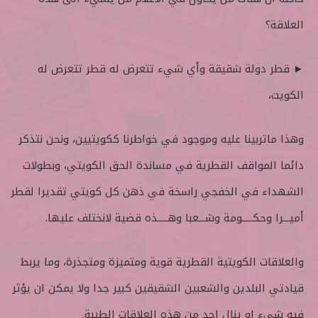
العلاقة؟
► قطر دولة شقيقة وأي شيء تتعرض له قطر تتعرض له
الكويت،
وهذا ماتربينا عليه وموجود في خواطرنا ككويتيين، ونحن نتذكر
دائما المواقف القطرية في مساندة الحق الكويتي، وبطولات
الشهداء في الخفجي راسخة في ذهن كل كويتي تقديرا لقطر
أميـــرا وحكـــــومة وشـــعبا وهـــــذه قضية لانختلف عليها.
والعلاقات الكويتية القطرية قوية ومتميزة ومتجذرة، وما يربط
قيادتي البلدين والشعبين الشقيقين كبير جدا ولا يمكن ان يؤثر
فيه شيء او ينال احد من هذه العلاقات الطيبة.