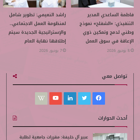
فاطمة الساعدي المدير
راشد النعيمي: تطوير شامل
التنفيذي: «الشفلح» نموذج
لمنظومة العمل الاجتماعي..
وطني لدمج وتمكين ذوي
والإستراتيجية الجديدة سيتم
الإعاقة في سوق العمل
إطلاقها نهاية العام
8 يونيو, 2026
7 يونيو, 2026
تواصل معي
ف
ت
ل
ي
W
ي
و
ي
و
i
أحدث الحوارات
س
ي
ن
ت
k
ب
ت
ك
ي
i
عبير آل خليفة: مقررات جامعية لطلبة