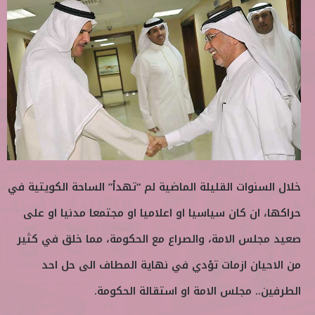
ب
س
ع
ل
ع
ب
ل
ر
ى
ي
ت
د
و
ا
ي
إ
ت
ل
ر
ك
ت
خلال السنوات القليلة الماضية لم “تهدأ” الساحة الكويتية في
ر
و
حراكها، ان كان سياسيا او اعلاميا او مجتمعا مدنيا او على
ن
صعيد مجلس الامة، والصراع مع الحكومة، مما خلق في كثير
ي
ا
من الاحيان ازمات تؤدي في نهاية المطاف الى حل احد
الطرفين.. مجلس الامة او استقالة الحكومة.