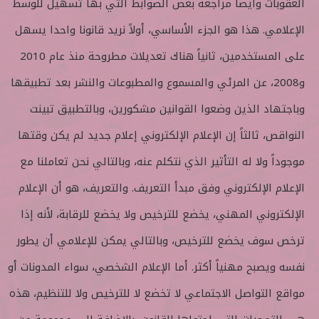
العقوبات وأيضاً مراجعة بعض الضوابط التي بها تسهيل للوسط
الإعلامي. هذا هو الجزء الأساسي، أولاً نريد قانونا واحدا يسهل
على المستخدمين، ثانياً هناك تعديلات مطروحة منذ عام 2010
و2008، عن المرئي والمسموع والمطبوعات والنشر بعد تطبيقها
وباجتهاد الذين وضعوا القوانين مشكورين، وبالتطبيق تبينت
النواقص، ثالثاً إن الإعلام الإلكتروني إعلام جديد لم يكن وقتها
موجوداً ولا له التأثير الذي نتكلم عنه، وبالتالي نحن تعاملنا مع
الإعلام الإلكتروني وفق مبدأ التعريف. والتعريف، هو أن الإعلام
الإلكتروني المهني، يخضع للترخيص ولا يخضع للرقابة، لأنه إذا
ترخص سوف يخضع للترخيص، وبالتالي يمكن للإعلامي أن يطور
نفسه ويصبح مهنياً أكثر. أما الإعلام الشخصي، سواء المدونات أو
مواقع التواصل الاجتماعي لا تخضع لا للترخيص ولا للتنظيم، هذه