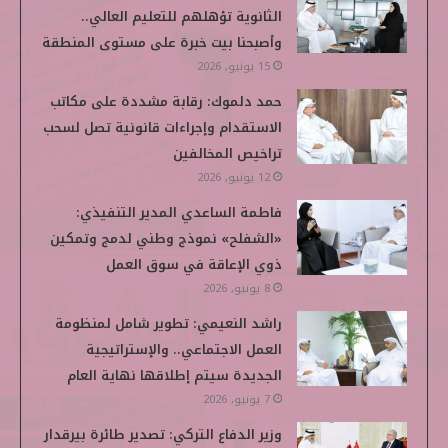
الثانوية تؤهلهم للتعليم العالي..
و
ر
د
و
p
وأصبحنا بيت خبرة على مستوى المنطقة
ك
إ
ب
e
15 يونيو, 2026
حمد دلموك: رقابة مشددة على مكاتب
ن
d
الاستقدام وإجراءات قانونية تصل لسحب
i
تراخيص المخالفين
12 يونيو, 2026
a
فاطمة الساعدي المدير التنفيذي:
«الشفلح» نموذج وطني لدمج وتمكين
ذوي الإعاقة في سوق العمل
8 يونيو, 2026
راشد النعيمي: تطوير شامل لمنظومة
العمل الاجتماعي.. والإستراتيجية
الجديدة سيتم إطلاقها نهاية العام
7 يونيو, 2026
وزير الدفاع التركي: تصدير طائرة بيرقدار