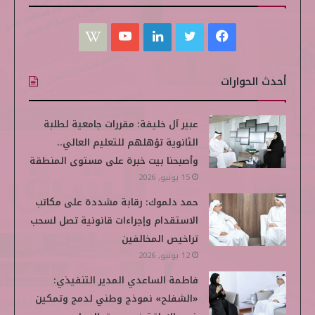
ف
ت
ل
ي
W
ي
و
ي
و
i
أحدث الحوارات
س
ي
ن
ت
k
ب
ت
ك
ي
i
عبير آل خليفة: مقررات جامعية لطلبة
الثانوية تؤهلهم للتعليم العالي..
و
ر
د
و
p
وأصبحنا بيت خبرة على مستوى المنطقة
ك
إ
ب
e
15 يونيو, 2026
حمد دلموك: رقابة مشددة على مكاتب
ن
d
الاستقدام وإجراءات قانونية تصل لسحب
i
تراخيص المخالفين
12 يونيو, 2026
a
فاطمة الساعدي المدير التنفيذي:
«الشفلح» نموذج وطني لدمج وتمكين