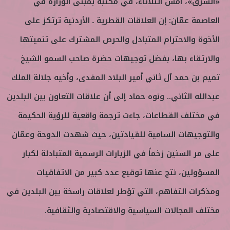
«الشرق»، أمس الثلاثاء، في مكتبه بمبنى الوزارة في
العاصمة عمّان: إن العلاقات القطرية ـ الأردنية ترتكز على
الأخوة والاحترام المتبادل والحرص المشترك على تنميتها
والارتقاء بها، بفضل توجيهات حضرة صاحب السمو الشيخ
تميم بن حمد آل ثاني أمير البلاد المفدى، وأخيه جلالة الملك
عبدالله الثاني.. ونوه حماد إلى أن علاقات التعاون بين البلدين
في مختلف القطاعات، جاءت ترجمة واقعية للرؤية الحكيمة
والتوجيهات السامية للقيادتين، حيث شهدت الدوحة وعمّان
على مر السنين زخماً في الزيارات الرسمية المتبادلة لكبار
المسؤولين، نتج عنها توقيع عدد كبير من الاتفاقيات
ومذكرات التفاهم، التي تؤطر لعلاقات راسخة بين البلدين في
مختلف المجالات السياسية والاقتصادية والثقافية.