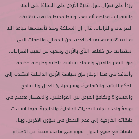
ورداً على سؤال حول قدرة الأردن على الحفاظ على أمنه
واستقراره، وخاصة أنه يوجد وسط محيط ملتهب تتقاذفه
الصراعات والنزاعات، قال: إن المملكة ومنذ تأسيسها حباها الله
بقيادة هاشمية، تمتلك العديد من الخصال، والصفات التي
استطاعت من خلالها النأي بالأردن وشعبه عن لهيب الصراعات،
وبؤر التوتر والفتن، واعتماد سياسة داخلية وخارجية حكيمة..
وأضاف: في هذا الإطار فإن سياسة الأردن الداخلية استندت إلى
الحكم الرشيد والشفافية، ونشر مبادئ العدل والتسامح
والمساواة وتكافؤ الفرص بين المواطنين، والانصهار معهم في
بوتقة واحدة تجاه التحديات الداخلية والخارجية، فيما استندت
علاقاته الخارجية إلى عدم التدخل في شؤون الآخرين، وبناء
علاقات مع جميع الدول، تقوم على قاعدة متينة من الاحترام