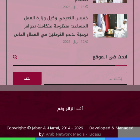
15 أبريل, 2026
خميس النعيمي وكيل وزارة العمل
المساعد: منظومة متكاملة بحوافز
نوعية لدعم التوطين في القطاع الخاص
12 أبريل, 2026
ابحث في الموقع
ا
ل
ب
ح
ث
أنت الزائر رقم
ع
ن
Copyright: © Jaber Al-Harmi, 2014 - 2026 Developed & Managed
:
by:
Arab Network Media - iBdaa3