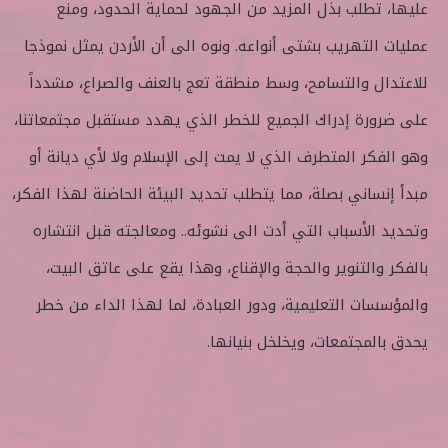
عليها، تطلب بذل المزيد من الجهود لحماية الحدود، ومنع
عمليات التهريب بشتى أنواعه. ونوه الى أن الأردن يمثل نموذجا
للاعتدال والتسامح، وسط منطقة تعج بالعنف والصراع، مشدداً
على ضرورة إدراك الجميع للخطر الذي يهدد مستقبل مجتمعاتنا،
وهو الفكر المتطرف الذي لا يمت إلى الإسلام ولا لأي ديانة أو
مبدأ إنساني بصلة، مما يتطلب تحديد البيئة الحاضنة لهذا الفكر،
وتحديد الأسباب التي أدت الى نشوئه.. ومعالجته قبل انتشاره
بالفكر والتنوير والحجة والإقناع، وهذا يقع على عاتق البيت،
والمؤسسات التعليمية، ودور العبادة، لما لهذا الداء من خطر
يحدق بالمجتمعات، ويخلخل بنيانها.