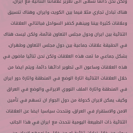
ولكن نحن دائما نسعى الى تعزيز علاقاتنا الثنائية مع ايران،
هناك تبادل تجاري مثلا فيما بين الكويت وايران، وهناك تنسيق
وعلاقات كثيرة بيننا وبينهم كخفر السواحل فبالتالي العلاقات
الثنائية بين ايران ودول مجلس التعاون قائمة، ولكن ليست هناك
في الحقيقة علاقات جماعية بين دول مجلس التعاون وطهران،
بشكل جماعي ما تمت هذه العلاقات ولكن نحن ثنائيا ماضون في
هذه العلاقات وساعون الى تطوير ادائها دائما، ويتم ايضا من
خلال العلاقات الثنائية اثارة الوضع في المنطقة واثارة دور ايران
في المنطقة واثارة الملف النووي الايراني والوضع في العراق
وكيف يمكن لايران كدولة من دول الجوار ان تسهم في تأمين
الامن والاستقرار في العراق، ونتحدث سياسيا ايضا عن العلاقات
الثنائية ذات الطبيعة اليومية نتحدث مع ايران في هذا الجانب
سواء من خلال زيارات ثنائية او من خلال ما نوجهه لايران من