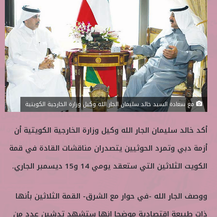
ب
س
ع
ل
ع
ب
ل
ر
ى
ي
ت
د
و
ا
ي
إ
ت
ل
مع سعادة السيد خالد سليمان الجار الله وكيل وزارة الخارجية الكويتية
ر
ك
ت
أكد خالد سليمان الجار الله وكيل وزارة الخارجية الكويتية أن
ر
و
أزمة دبي وتمرد الحوثيين يتصدران مناقشات القادة في قمة
ن
الكويت الثلاثين التي ستعقد يومي 14 و15 ديسمبر الجاري.
ي
ا
ووصف الجار الله -في حوار مع الشرق- القمة الثلاثين بأنها
ذات طبيعة اقتصادية موضحا انها ستشهد تدشين عدد من