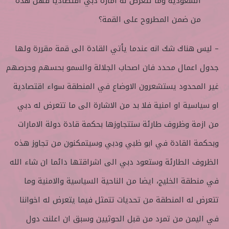
السعودية وما تتعرض له امارة دبي اقتصاديا فهل هذه
من ضمن المطروح على القمة؟
– ليس هناك شك انه عندما يأتي القادة الى قمة مقررة ولها
جدول اعمال محدد فان اصحاب الجلالة والسمو بحسهم وحرصهم
غير المحدود يستشعرون الاوضاع في المنطقة سواء اقتصادية
او سياسية او امنية فلا بد من الاشارة الى ما تتعرض له دبي
من ازمة وظروف طارئة ستتجاوزها بحكمة قادة دولة الامارات
وبحكمة القادة في ابو ظبي ودبي وسيتمكنون من تجاوز هذه
الظروف الطارئة وستعود دبي الى اشراقتها دائما ان شاء الله
في منطقة الخليج، ايضا من الناحية السياسية والامنية وما
تتعرض له المنطقة من تحديات تتمثل فيما يتعرض له اخواننا
في اليمن من تمرد من قبل الحوثيين وسبق ان اعلنت دول