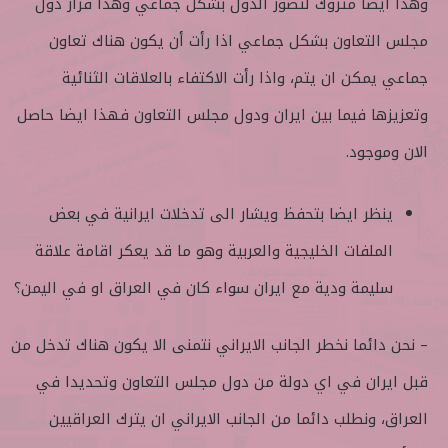
وهذا ايضا متروك لتصور الدول بشكل جماعي وهذا قرار دول
مجلس التعاون بشكل جماعي اذا رأت أن يكون هناك تعاون
جماعي يمكن ان يتم، واذا رأت الاكتفاء بالعلاقات الثنائية
وتعزيزها فيما بين ايران ودول مجلس التعاون فهذا ايضا حاصل
الان وموجود.
ينظر ايضا بتحفظ ويشار الى تدخلات ايرانية في بعض
الملفات الخليجية والعربية وهو ما قد يعكر اقامة علاقة
سليمة ودية مع ايران سواء كان في العراق او في اليمن؟
– نحن دائما نخطر الجانب الايراني نتمنى الا يكون هناك تدخل من
قبل ايران في اي دولة من دول مجلس التعاون وتحديدا في
العراق، ونطلب دائما من الجانب الايراني ان يترك العراقيين