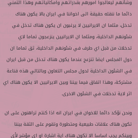
وشأنهم ليعالجوا امورهم بقدراتهم وامكانياتهم وهذا التمني
دائما ما ننقله حقيقة الى اخواننا في ايران بالا يكون هناك
تدخل، مثلما ان الايرانيين لا يرغبون ان يكون هناك تدخل في
شئونهم الداخلية، ومثلما ان الايرانيين ينزعجون تماما لاي
تدخلات من قبل اي طرف في شئونهم الداخلية، ثق تماما ان
دول المجلس ايضا تنزعج عندما يكون هناك تدخل من قبل ايران
في الشئون الداخلية لدول مجلس التعاون وبالتالي هذه قناعة
مشتركة، وهذا اتفاق فيما بيننا وبين الايرانيين الا يكون هناك اي
اثر لاية تدخلات في الشئون الاخرى.
ونحن نؤكد دائما للاخوان في ايران انه اذا كنتم تراهنون على ان
تكون هناك علاقات طبيعية ومتطورة وتقوم على الثقة بيننا
وبينكم يجب اساسا الا تكون هناك اية اشارة او اي مؤشر لأي