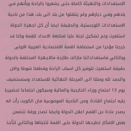
الاستعدادات والتهيئة كاملة حتى يشعروا بالراحة وبأنهم في
بلدهم وفي ديارهم ولم ينتقلوا من بلد الى بلد، هذا من ناحية
الاستعدادات اللوجستية، والحقيقة ايضا أن كل اجهزة الدولة
استنفرت وتم تشكيل لجنة عليا لمتابعة الاعداد للقمة وكنا قد
خرجنا مؤخرا من استضافة القمة الاقتصادية العربية الاولى
وبالتالي فاستعداداتنا مازالت طازجة فالاجهزة المختلفة بالدولة
حقيقة استنفرت لتوفير كل اسباب الراحة وقطعنا شوطا والان
والحمد لله وصلنا الى المرحلة النهائية للاستعداد وسنستضيف
يوم 13 اجتماع وزراء الخارجية والمالية وسيكون اجتماعا تحضيريا
يليه اجتماع القادة. ومن الناحية الموضوعية فان الكويت رأت انه
يصدر عادة عن القمم اعلان الدولة وايضا تصدر ورقة تتضمن
بعض الافكار تطرحها الدولة على القمة لتتبناها وبالتالي لتأخذ