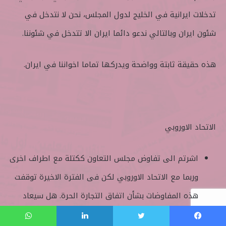
تدخلات ايرانية في الخليج لدول المجلس، نحن لا نتدخل في
شئون ايران وبالتالي ندعو دائما ايران الا تتدخل في شئوننا.
هذه حقيقة ثابتة وواضحة ويدركها تماما اخواننا في ايران.
الاتحاد الاوروبي
اشرتم الى تفاوض مجلس التعاون ككتلة مع اطراف اخرى
وربما مع الاتحاد الاوروبي لكن فى الفترة الاخيرة توقفت
هذه المفاوضات بشأن اتفاق التجارة الحرة. هل سيعاد
النظر مرة اخرى لاكثر من 20 سنة كان التفاوض ولكن لم
فيسبوك
تويتر
لينكدإن
واتساب