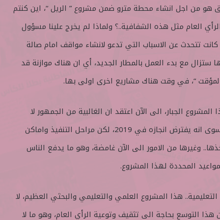
اق هو من اجل انشاء محطة مترو ضمن مشروع ” الريل “، اين كنتم
الرأي العام مثل هذه الشفافية..؟ ولماذا لم يخرج علينا مسؤول
كانت تتحدث عن الاسباب التي تدعو لانشاء مواقف امام صالة
 ستزال مع بدء العمل بالمطار الجديد، أي ان هناك موازنة قد
لمؤقت “، في وقت هناك مشاريع اخرى اولى بها.
 المشروع الجبار، الى الآن اعتقد ان الغالبية من الجمهور لا
تعرف الكثير عن هذا المشروع سوى انه يفترض انجازه في 2019، لكن مراحل التنفيذ واماكن
ا.. وغيرها من الامور الى الآن غامضة، وهو ما يدفع الناس
لمواعيد المحددة لهذا المشروع.
تعليمية.. هذا المشروع العلمي والتعليمي والبحثي العظيم، لا
ن هذا التوسع بحاجة الى تثقيف وتوعية الرأي العام، وهو ما لا