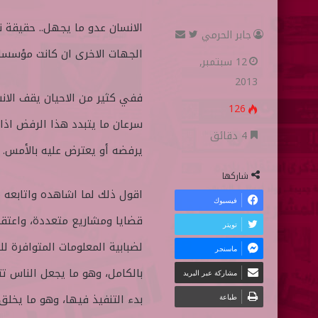
الانسان عدو ما يجهل.. حقيقة نعي
جابر الحرمي
ت
أ
الجهات الاخرى ان كانت مؤسسات 
ا
ر
12 سبتمبر,
ب
س
2013
ع
ل
ففي كثير من الاحيان يقف الانس
126
ع
ب
سرعان ما يتبدد هذا الرفض اذا م
ل
ر
4 دقائق
يرفضه أو يعترض عليه بالأمس.
ى
ي
ت
د
شاركها
و
ا
اقول ذلك لما اشاهده واتابعه
فيسبوك
ي
إ
قضايا ومشاريع متعددة، واعتقد
تويتر
ت
ل
لضبابية المعلومات المتوافرة ل
ماسنجر
ر
ك
بالكامل، وهو ما يجعل الناس تت
ت
مشاركة عبر البريد
ر
بدء التنفيذ فيها، وهو ما يخلق ن
طباعة
و