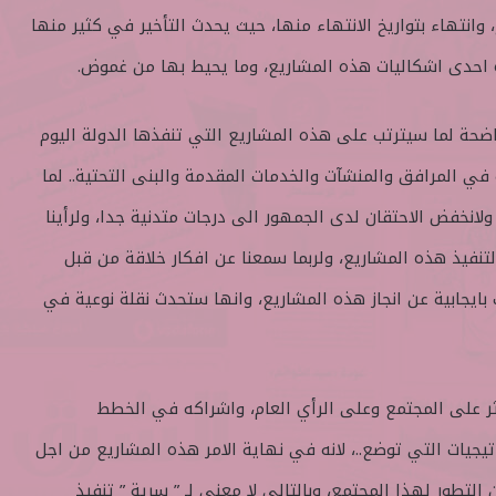
وانتهاء بتواريخ الانتهاء منها، حيث يحدث التأخير في كثير منها
 احدى اشكاليات هذه المشاريع، وما يحيط بها من غموض.
اضحة لما سيترتب على هذه المشاريع التي تنفذها الدولة اليوم
في المرافق والمنشآت والخدمات المقدمة والبنى التحتية.. لما
ولانخفض الاحتقان لدى الجمهور الى درجات متدنية جدا، ولرأينا
 لتنفيذ هذه المشاريع، ولربما سمعنا عن افكار خلاقة من قبل
ث بايجابية عن انجاز هذه المشاريع، وانها ستحدث نقلة نوعية في
كثر على المجتمع وعلى الرأي العام، واشراكه في الخطط
تيجيات التي توضع..، لانه في نهاية الامر هذه المشاريع من اجل
لتطور لهذا المجتمع، وبالتالي لا معنى لـ ” سرية ” تنفيذ