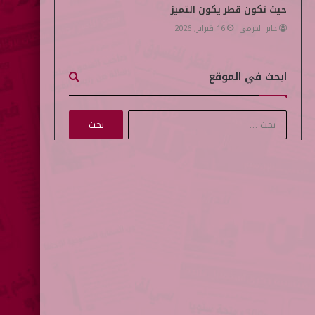
حيث تكون قطر يكون التميز
جابر الحرمي
16 فبراير, 2026
ابحث في الموقع
ا
ل
ب
ح
ث
ع
ن
: