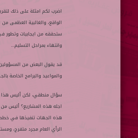
ن
اضرب لكم امثلة على ذلك لتقريب
ي
الواقع، والغالبية العظمى من ا
ا
ستحققه من ايجابيات وتطور في ا
وانتهاء بمراحل التسليم…
قد يقول البعض من المسؤولين و
والمواعيد والبرامج الخاصة بالجه
سؤال منطقي، لكن أليس هذا ا
اجله هذه المشاريع؟ أليس من ال
هذه الجهات تنفيذها في خطط وا
الرأي العام مجرد متفرج، ومست