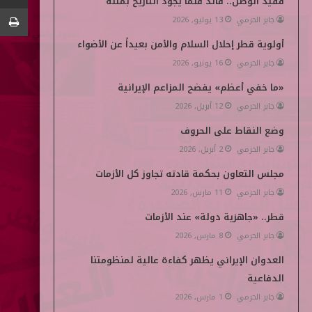
فقيد الوطن.. قائد قلما يجود التاريخ بمثله
و
ر
د
و
p
جابر الحرمي
13 يوليو, 2026
ك
إ
ب
e
أولوية قطر إحلال السلام والأمن بعيداً عن الأضواء
جابر الحرمي
16 يونيو, 2026
ن
d
«ما خفي أعظم» يفضح المزاعم الإيرانية
i
جابر الحرمي
12 أبريل, 2026
a
وضع النقاط على الحروف
جابر الحرمي
2 أبريل, 2026
مجلس التعاون بحكمة قادته تجاوز كل الأزمات
جابر الحرمي
11 مارس, 2026
قطر.. «جاهزية دولة» عند الأزمات
جابر الحرمي
8 مارس, 2026
العدوان الإيراني يظهر كفاءة عالية لمنظومتنا
الدفاعية
جابر الحرمي
1 مارس, 2026