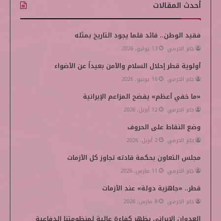
أحدث المقالات
س
ي
ن
ت
k
ب
ت
ك
ي
i
فقيد الوطن.. قائد قلما يجود التاريخ بمثله
جابر الحرمي
13 يوليو, 2026
و
ر
د
و
p
أولوية قطر إحلال السلام والأمن بعيداً عن الأضواء
ك
إ
ب
e
جابر الحرمي
16 يونيو, 2026
ن
d
«ما خفي أعظم» يفضح المزاعم الإيرانية
i
جابر الحرمي
12 أبريل, 2026
وضع النقاط على الحروف
a
جابر الحرمي
2 أبريل, 2026
مجلس التعاون بحكمة قادته تجاوز كل الأزمات
جابر الحرمي
11 مارس, 2026
قطر.. «جاهزية دولة» عند الأزمات
جابر الحرمي
8 مارس, 2026
العدوان الإيراني يظهر كفاءة عالية لمنظومتنا الدفاعية