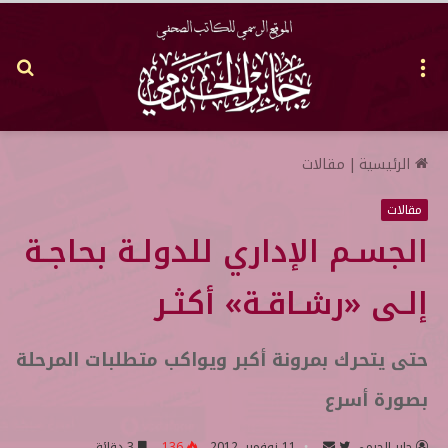
القائمة
بح
عن
الرئيسية
|
مقالات
مقالات
الجسـم الإداري للدولـة بحاجـة
إلـى «رشـاقـة» أكثـر
حتى يتحرك بمرونة أكبر ويواكب متطلبات المرحلة
بصورة أسرع
جابر الحرمي
ت
أ
11 نوفمبر, 2012
136
3 دقائق