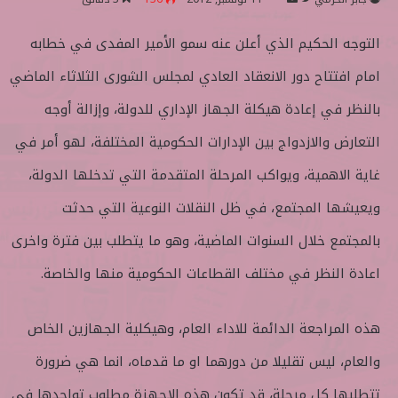
ا
ر
التوجه الحكيم الذي أعلن عنه سمو الأمير المفدى في خطابه
ب
س
ع
ل
امام افتتاح دور الانعقاد العادي لمجلس الشورى الثلاثاء الماضي
ع
ب
ل
ر
بالنظر في إعادة هيكلة الجهاز الإداري للدولة، وإزالة أوجه
ى
ي
التعارض والازدواج بين الإدارات الحكومية المختلفة، لهو أمر في
ت
د
و
ا
غاية الاهمية، ويواكب المرحلة المتقدمة التي تدخلها الدولة،
ي
إ
ويعيشها المجتمع، في ظل النقلات النوعية التي حدثت
ت
ل
ر
ك
بالمجتمع خلال السنوات الماضية، وهو ما يتطلب بين فترة واخرى
ت
اعادة النظر في مختلف القطاعات الحكومية منها والخاصة.
ر
و
ن
هذه المراجعة الدائمة للاداء العام، وهيكلية الجهازين الخاص
ي
والعام، ليس تقليلا من دورهما او ما قدماه، انما هي ضرورة
ا
تتطلبها كل مرحلة، قد تكون هذه الاجهزة مطلوب تواجدها في