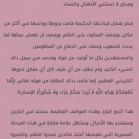
ومجازر لا تستثني الأطفال والنساء.
قطر بفضل قيادتها الحكيمة قامت بدورها وواجبها في أكثر من
مكان، ورفضت السكوت على الظلم، ورفضت ان تغمض عيناها لما
يحدث للشعوب، وعملت على الدفاع عن المظلومين
والمضطهدين بكل ما أوتيت من قوة، وقدمت في سبيل ذلك
الشيء الكثير، ولم تطلب من أي طرف كان أي مقابل لدورها
التاريخي العظيم، إنما قامت بذلك انطلاقا من قوله تعالى {إِنَّمَا
نُطْعِمُكُمْ لِوَجْهِ اللَّهِ لَا نُرِيدُ مِنكُمْ جَزَاء وَلَا شُكُوراً} الإنسان9.
هذا الدور البارز، وهذه المواقف العظيمة، ستخلد في التاريخ،
وستفتخر بها الأجيال، وستظل علامة فارقة في هذه المرحلة
المصيرية التي تعيشها أمتنا، فالذين تصدوا للظلم، وانتصروا