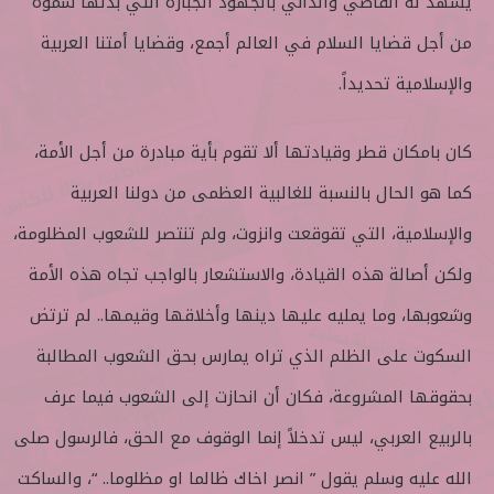
يشهد له القاصي والداني بالجهود الجبارة التي بذلها سموه
من أجل قضايا السلام في العالم أجمع، وقضايا أمتنا العربية
والإسلامية تحديداً.
كان بامكان قطر وقيادتها ألا تقوم بأية مبادرة من أجل الأمة،
كما هو الحال بالنسبة للغالبية العظمى من دولنا العربية
والإسلامية، التي تقوقعت وانزوت، ولم تنتصر للشعوب المظلومة،
ولكن أصالة هذه القيادة، والاستشعار بالواجب تجاه هذه الأمة
وشعوبها، وما يمليه عليها دينها وأخلاقها وقيمها.. لم ترتض
السكوت على الظلم الذي تراه يمارس بحق الشعوب المطالبة
بحقوقها المشروعة، فكان أن انحازت إلى الشعوب فيما عرف
بالربيع العربي، ليس تدخلاً إنما الوقوف مع الحق، فالرسول صلى
الله عليه وسلم يقول ” انصر اخاك ظالما او مظلوما.. “، والساكت