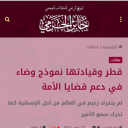
القائمة
بح
عن
الرئيسية
|
مقالات
مقالات
قطر وقيادتها نموذج وضاء
في دعم قضايا الأمة
لم يتحرك زعيم في العالم من أجل الإنسانية كما
تحرك سمو الأمير
جابر الحرمي
ت
أ
27 مايو, 2012
126
3 دقائق