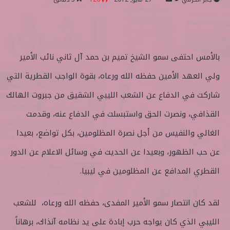
ا
ر
ب
س
ع
ل
ع
ب
بالأمس احتفى سمو الشيخ تميم بن حمد آل ثاني نائب الأمير
ل
ر
ى
ي
ولي العهد الأمين حفظه الله ورعاه، بقوة الواجب القطرية التي
ت
د
شاركت في الدفاع عن الشعب الليبي الشقيق من جبروت الهالك
و
ا
ي
إ
القذافي، ونصرت الحق واستبسلت في الدفاع عنه، وقدمت
ت
ل
الغالي والنفيس من أجل نصرة المظلومين، بكل تواضع، بعيدا
ر
ك
ت
عن حب الظهور، وبعيدا عن الحديث في وسائل الاعلام عن الدور
ر
القطري المدافع عن المظلومين في ليبيا.
و
ن
ي
لقد كان انتصار سمو الأمير المفدى، حفظه الله ورعاه، للشعب
ا
الليبي الذي كان يواجه حرب إبادة على يد نظامه آنذاك، برهاناً