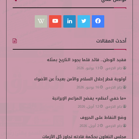
ف
ت
ل
ي
W
ي
و
ي
و
i
أحدث المقالات
س
ي
ن
ت
k
ب
ت
ك
ي
i
فقيد الوطن.. قائد قلما يجود التاريخ بمثله
جابر الحرمي
13 يوليو, 2026
و
ر
د
و
p
أولوية قطر إحلال السلام والأمن بعيداً عن الأضواء
ك
إ
ب
e
جابر الحرمي
16 يونيو, 2026
ن
d
«ما خفي أعظم» يفضح المزاعم الإيرانية
i
جابر الحرمي
12 أبريل, 2026
وضع النقاط على الحروف
a
جابر الحرمي
2 أبريل, 2026
مجلس التعاون بحكمة قادته تجاوز كل الأزمات