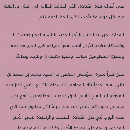
على أصالة هذه القيادة، التي لطالما انحازت إلى الحق، ودافعت
عنه بكل قوة، ولا تأخذها في الحق لومة لائم.
الموقف من ليبيا ليس بالأمر الجديد بالنسبة لقطر وقيادتها
وشعبها، فهذه الأرض أنبتت شعباً وقيادة هي للحق مدافعة،
ولنصرة المظلومين سباقة، وللخير معطاءة، وللرحم وصالة.
فمن يقرأ سيرة المؤسس المغفور له الشيخ جاسم بن محمد بن
ثاني يعرف جيداً تلك المواقف المسجلة بالتاريخ، التي انحاز فيها
المغفور له الشيخ جاسم للحق ولنصرة المظلومين، دافع بكل
قوة عن حقوقهم، حتى باتت قطر قبلة لكل مظلوم، كما هي
عليه اليوم، في ظل القيادة الحكيمة والرشيدة لسمو الأمير
المفدى، وسمو ولي عهده الأمين حفظهما الله ورعاهما.