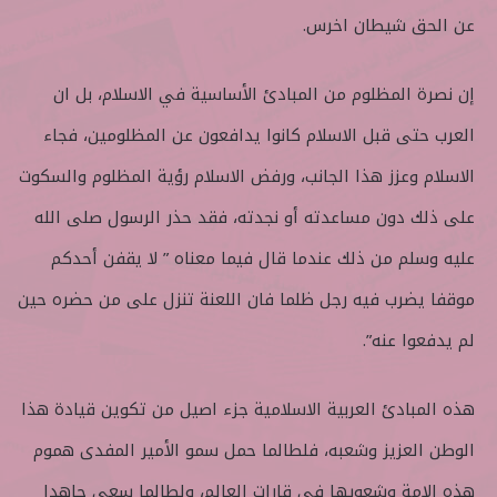
عن الحق شيطان اخرس.
إن نصرة المظلوم من المبادئ الأساسية في الاسلام، بل ان
العرب حتى قبل الاسلام كانوا يدافعون عن المظلومين، فجاء
الاسلام وعزز هذا الجانب، ورفض الاسلام رؤية المظلوم والسكوت
على ذلك دون مساعدته أو نجدته، فقد حذر الرسول صلى الله
عليه وسلم من ذلك عندما قال فيما معناه ” لا يقفن أحدكم
موقفا يضرب فيه رجل ظلما فان اللعنة تنزل على من حضره حين
لم يدفعوا عنه”.
هذه المبادئ العربية الاسلامية جزء اصيل من تكوين قيادة هذا
الوطن العزيز وشعبه، فلطالما حمل سمو الأمير المفدى هموم
هذه الامة وشعوبها في قارات العالم، ولطالما سعى جاهدا