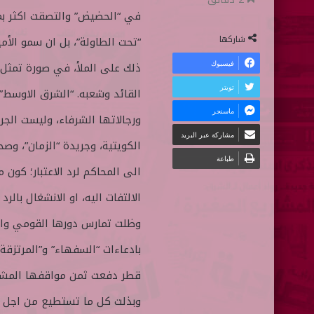
في “الحضيض” والتصقت اكثر بم
ل
ر
ى
ي
شاركها
“تحت الطاولة”، بل ان سمو الأ
ت
د
فيسبوك
ذلك على الملأ، في صورة تمثل ق
و
ا
تويتر
القائد وشعبه. “الشرق الاوسط”
ي
إ
ماسنجر
ت
ل
ورجالاتها الشرفاء، وليست الجر
ر
ك
مشاركة عبر البريد
الكويتية، وجريدة “الزمان”، و
ت
طباعة
الى المحاكم لرد الاعتبار؛ كون 
ر
و
الالتفات اليه، او الانشغال بالر
ن
وظلت تمارس دورها القومي والإ
ي
بادعاءات “السفهاء” و”المرتزق
ا
قطر دفعت ثمن مواقفها المشرفة 
وبذلت كل ما تستطيع من اجل ال