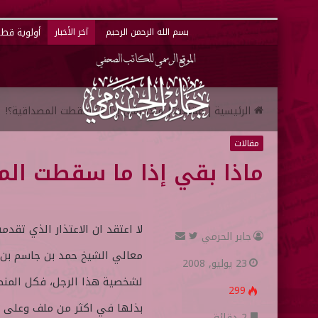
أولوية قطر 
بسم الله الرحمن الرحيم
آخر الأخبار
الرئيسية
|
مقالات
|
ماذا بقي إذا ما سقطت المصداقية؟!
مقالات
ماذا بقي إذا ما سقطت الم
لا اعتقد ان الاعتذار الذي تقد
جابر الحرمي
ت
أ
معالي الشيخ حمد بن جاسم بن
ا
ر
23 يوليو, 2008
ب
س
لشخصية هذا الرجل، فكل المنصف
299
ع
ل
بذلها في اكثر من ملف وعلى 
ع
ب
2 دقائق