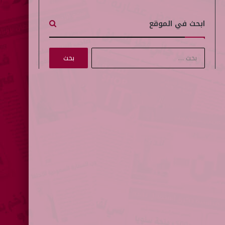
ابحث في الموقع
ا
ل
ب
ح
ث
ع
ن
: