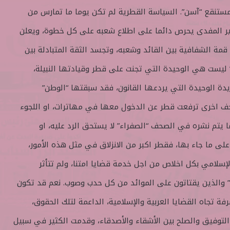
ستنقع “آسن”. السياسة القطرية لم تكن يوما ما تمارس من
مير المفدى يحرص دائما على اطلاع شعبه على كل خطوة، ويعلن
مة الشفافية بين القائد وشعبه، وتجسد الثقة المتبادلة بين
 ليست هي الوحيدة التي تجنت على قطر وقيادتها النبيلة،
يدة الوحيدة التي يردعها القانون، فقد سبقتها “الوطن”
صحف اخرى ترفعت قطر عن الدخول معها في مهاترات، او اللجوء
ما يتم نشره في الصحف “الصفراء” لا يستحق الرد عليه، او
د على ما جاء بها، فقطر اكبر من الانزلاق في مثل هذه الأمور،
سلامي بكل اخلاص من اجل خدمة قضايا امتنا، ولم تتأثر
ة” والذين يقتاتون على الموائد من كل حدب وصوب. نعم قد تكون
تجاه القضايا العربية والإسلامية، الداعمة لتلك الحقوق،
توفيق والصلح بين الأشقاء والأصدقاء، وقدمت الكثير في سبيل