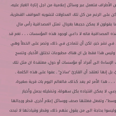
 الأطراف فتعمل عبر وسائل إعلامية من اجل إثارة الغبار عليه،
كن على الرغم من كل تلك المحاولات لتشويه المواقف القطرية،
يقولون لا يمكن حجبها بغربال. تمثل المصداقية رأس مال
هذه المصداقية فانه لا داعي لوجود هذه المؤسسات ، .. ، نعم قد
 في نشر خبر، لكن أن تتمادى في ذلك، وتصر على الخطأ وهي
وليس هذا فقط بل ان هناك مطبوعات تختلق الأخبار، وتنسج
 الإساءة الى أفراد أو مؤسسات أو دول، معتقدة ان مثل تلك
 بل إنها تعتقد أن القارئ “ساذج” ـ عفوا على هذه الكلمة ـ
.. ، هذا الأمر لم يعد كذلك، فالعالم اليوم بات قرية صغيرة،
عي، لا يمكن اقتياده بكل سهولة، وتضليله بجمل وأخبار
أوسط”، وتفعل فعلتها صحف ووسائل إعلام أخرى. قطر ورجالها
، وليسوا بحاجة الى من يقول عنهم ذلك، وقطر وقيادتها لا تبحث