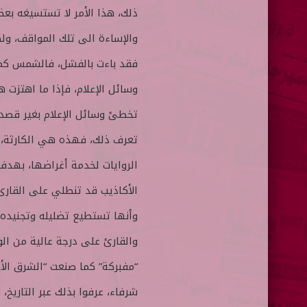
ذلك، هذا الأمر لا تستسيغه بعض
والإساءة الى تلك المواقف، ول
فقد باءت بالفشل، فالشمس كما 
وسائل الإعلام، فإذا ما اهتزت 
تخطئ وسائل الإعلام بغير قصد
تعرف ذلك، فهذه هي الكارثة، 
الروايات لخدمة أغراضها، بهدف
الأكاذيب قد تنطلي على القارئ،
وأنها تستطيع تضليله وتجنيده ، 
والقارئ على درجة عالية من الو
“مفبركة” كما صنعت “الشرق ال
شرفاء، عرفوا بذلك عبر التاريخ