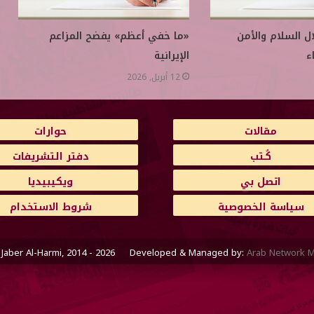
ال السلام والأمن
«ما خفي أعظم» يفضح المزاعم
ء
الإيرانية
12 أبريل, 2026
مقالات
حوارات
كُـتب
دفتر التشريفات
اتصل بي
ويكيبيديا
سياسة الخصوصية
شروط الاستخدام
 Jaber Al-Harmi, 2014 - 2026 Developed & Managed by:
Arab Network M