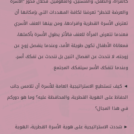
كالمرأة، والطفل، والمسنين، والمعوقين. فخلال محور “الأسرة
والعرضة للخطر” تعرضنا لكافة المهددات التي بإمكانها أن
تعترض الأسرة القطرية وافرادها، ومن بينها العنف الأسري
فعندما تتعرض المرأة للعنف فالأثر يطول الأسرة بأكملها،
فمعاناة الأطفال تكون طويلة الأمد، وعندما ينفصل زوج عن
زوجته، لا نتحدث عن انفصال اثنين بل نتحدث عن تفكك أسر،
وعندما تتفكك الأسر سيتفكك المجتمع.
◄ كيف تستطيع الاستراتيجية العامة للأسرة أن تلامس جانب
الحفاظ على الهوية القطرية، والمحافظة عليه؟ وما هو دوركم
في هذا المجال؟
► شددت الاستراتيجية على هوية الأسرة القطرية، الهوية