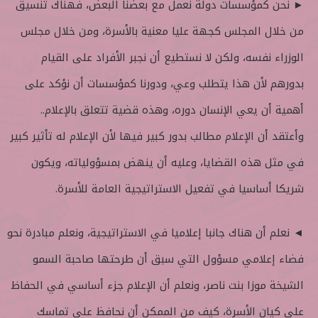
► نحن كمؤسسات دولة نعمل مع بعضنا البعض، فهناك تنسيق
من خلال المجلس كجهة عليا معنية بالأسرة، ومن خلال مجلس
الوزراء نفسه، ولكن لا نستطيع أن نجبر الأفراد على القيام
بدورهم لأن هذا يتطلب وعي، ودورنا كمؤسسات أن نؤكد على
أهمية أن يعي الإنسان دوره، وهذه قضية تتعلق بالإعلام..
وأعتقد أن الإعلام مطالب بدور كبير فيها لأن الإعلام له تأثير كبير
في مثل هذه القضايا، وعليه أن ينهض بمسؤولياته، ويكون
شريكا أساسيا في تفعيل الاستراتيجية العامة للأسرة.
◄ نعلم أن هناك جانبا إعلاميا في الاستراتيجية، ونعلم مبادرة نحو
فضاء إعلامي مسؤول التي سبق أن طرحتها صاحبة السمو
الشيخة موزا بنت ناصر، ونعلم أن الإعلام جزء أساسي في الحفاظ
على كيان الأسرة، كيف من الممكن أن نحافظ على تماسك