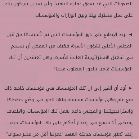
الصعوبات التي قد تعوق عملية التنفيذ، وأي تعديل سيكون بناء
على عمل مشترك بيننا وبين الوزارات والمؤسسات.
◄ نريد الإطلاع على دور المؤسسات التي تم تأسيسها من قبل
المجلس الأعلى لشؤون الأسرة، فكيف من الممكن أن تسهم
في تفعيل الاستراتيجية العامة للأسرة.. وهل تعتقدين أن تلك
المؤسسات قامت بالدور المطلوب منها؟
► أود أن أشير إلى ان تلك المؤسسات هي مؤسسات خاصة ذات
نفع عام وهي مؤسسات مستقلة ولها الحق في وضع خططها
واستراتيجيتها. والمجلس داعم لعمل تلك المؤسسات. والانصاف
يقتضي ألا نتسرع في إصدار أحكام على تلك المؤسسات، حيث
إنها تعتبر مؤسسات حديثة العهد “عمرها أقل من عشر سنوات”