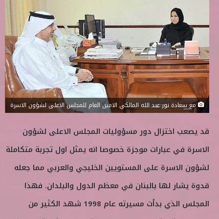
ب
س
ع
ل
ع
ب
ل
ر
ى
ي
ت
د
و
ا
ي
إ
ت
ل
مع سعادة نور عبد الله المالكي الامين العام للمجلس الاعلى لشؤون الاسرة
ر
ك
ت
قد يصعب اختزال دور مسؤوليات المجلس الاعلى لشؤون
ر
و
الاسرة في عبارات موجزة خصوصا انه يمثل اول تجربة متكاملة
ن
لشؤون الاسرة على المستويين الخليجي والعربي مما جعله
ي
ا
قدوة يشار لها بالبنان في معظم الدول والبلدان. فهذا
المجلس الذي بدأت مسيرته عام 1998 شهد الكثير من