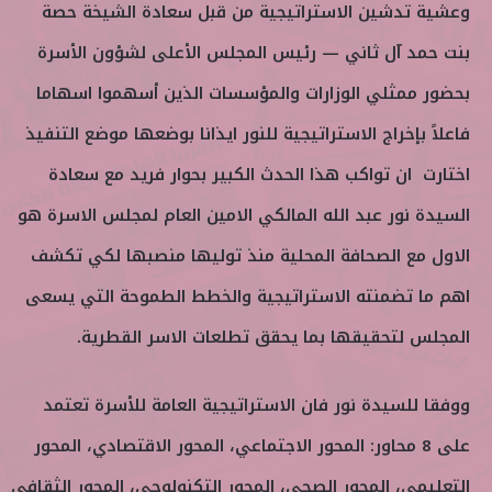
وعشية تدشين الاستراتيجية من قبل سعادة الشيخة حصة
بنت حمد آل ثاني — رئيس المجلس الأعلى لشؤون الأسرة
بحضور ممثلي الوزارات والمؤسسات الذين أسهموا اسهاما
فاعلاً بإخراج الاستراتيجية للنور ايذانا بوضعها موضع التنفيذ
اختارت ان تواكب هذا الحدث الكبير بحوار فريد مع سعادة
السيدة نور عبد الله المالكي الامين العام لمجلس الاسرة هو
الاول مع الصحافة المحلية منذ توليها منصبها لكي تكشف
اهم ما تضمنته الاستراتيجية والخطط الطموحة التي يسعى
المجلس لتحقيقها بما يحقق تطلعات الاسر القطرية.
ووفقا للسيدة نور فان الاستراتيجية العامة للأسرة تعتمد
على 8 محاور: المحور الاجتماعي، المحور الاقتصادي، المحور
التعليمي، المحور الصحي، المحور التكنولوجي، المحور الثقافي